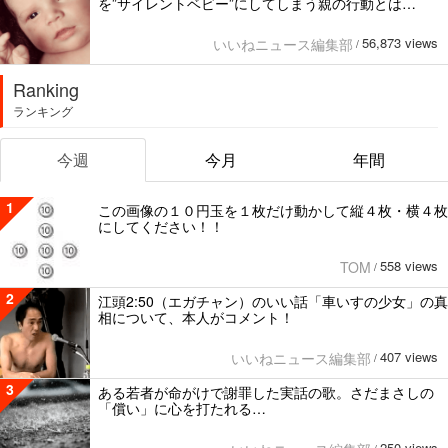
を”サイレントベビー”にしてしまう親の行動とは…
56,873 views
いいねニュース編集部
/
Ranking
ランキング
今週
今月
年間
1
この画像の１０円玉を１枚だけ動かして縦４枚・横４枚
にしてください！！
558 views
TOM
/
2
江頭2:50（エガチャン）のいい話「車いすの少女」の真
相について、本人がコメント！
407 views
いいねニュース編集部
/
3
ある若者が命がけで謝罪した実話の歌。さだまさしの
「償い」に心を打たれる…
250 views