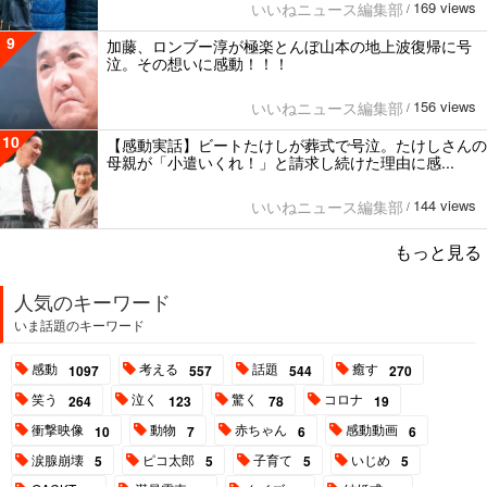
169 views
いいねニュース編集部
/
9
加藤、ロンブー淳が極楽とんぼ山本の地上波復帰に号
泣。その想いに感動！！！
156 views
いいねニュース編集部
/
10
【感動実話】ビートたけしが葬式で号泣。たけしさんの
母親が「小遣いくれ！」と請求し続けた理由に感...
144 views
いいねニュース編集部
/
もっと見る
人気のキーワード
いま話題のキーワード
感動
考える
話題
癒す
1097
557
544
270
笑う
泣く
驚く
コロナ
264
123
78
19
衝撃映像
動物
赤ちゃん
感動動画
10
7
6
6
涙腺崩壊
ピコ太郎
子育て
いじめ
5
5
5
5