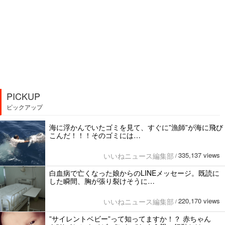
PICKUP
ピックアップ
海に浮かんでいたゴミを見て、すぐに”漁師”が海に飛び
こんだ！！！そのゴミには…
335,137 views
いいねニュース編集部
/
白血病で亡くなった娘からのLINEメッセージ。既読に
した瞬間、胸が張り裂けそうに…
220,170 views
いいねニュース編集部
/
”サイレントベビー”って知ってますか！？ 赤ちゃん