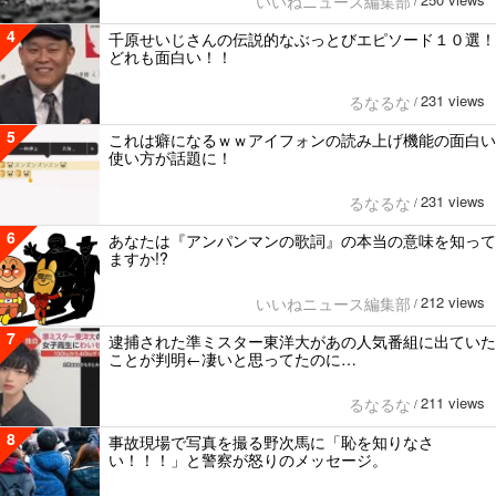
いいねニュース編集部
/
4
千原せいじさんの伝説的なぶっとびエピソード１０選！
どれも面白い！！
231 views
るなるな
/
5
これは癖になるｗｗアイフォンの読み上げ機能の面白い
使い方が話題に！
231 views
るなるな
/
6
あなたは『アンパンマンの歌詞』の本当の意味を知って
ますか!?
212 views
いいねニュース編集部
/
7
逮捕された準ミスター東洋大があの人気番組に出ていた
ことが判明←凄いと思ってたのに…
211 views
るなるな
/
8
事故現場で写真を撮る野次馬に「恥を知りなさ
い！！！」と警察が怒りのメッセージ。