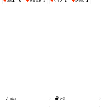
GACKT
満員電車
クイズ
結婚式
5
5
4
4
感動
話題