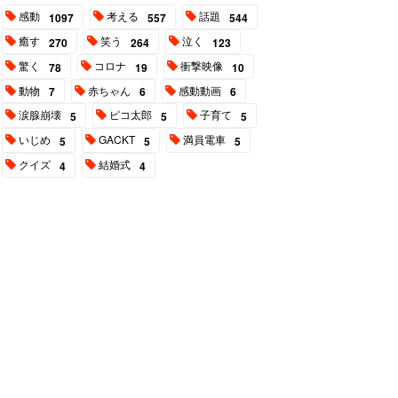
感動
考える
話題
1097
557
544
癒す
笑う
泣く
270
264
123
驚く
コロナ
衝撃映像
78
19
10
動物
赤ちゃん
感動動画
7
6
6
涙腺崩壊
ピコ太郎
子育て
5
5
5
いじめ
GACKT
満員電車
5
5
5
クイズ
結婚式
4
4