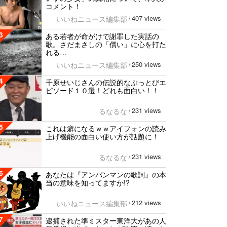
コメント！
407 views
いいねニュース編集部
/
3
ある若者が命がけで謝罪した実話の
歌。さだまさしの「償い」に心を打た
れる…
250 views
いいねニュース編集部
/
4
千原せいじさんの伝説的なぶっとびエ
ピソード１０選！どれも面白い！！
231 views
るなるな
/
5
これは癖になるｗｗアイフォンの読み
上げ機能の面白い使い方が話題に！
231 views
るなるな
/
6
あなたは『アンパンマンの歌詞』の本
当の意味を知ってますか!?
212 views
いいねニュース編集部
/
7
逮捕された準ミスター東洋大があの人