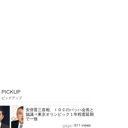
PICKUP
ピックアップ
安倍晋三首相、ＩＯＣのバッハ会長と
協議⇒東京オリンピック１年程度延期
で一致
611 views
gaga
/