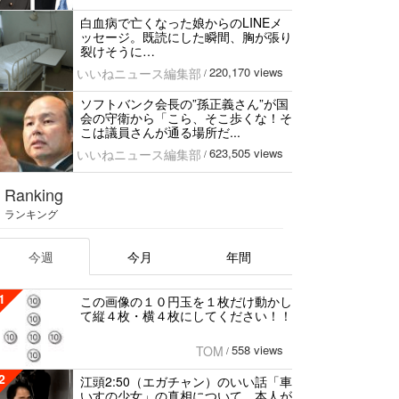
白血病で亡くなった娘からのLINEメ
ッセージ。既読にした瞬間、胸が張り
裂けそうに…
220,170 views
いいねニュース編集部
/
ソフトバンク会長の”孫正義さん”が国
会の守衛から「こら、そこ歩くな！そ
こは議員さんが通る場所だ...
623,505 views
いいねニュース編集部
/
Ranking
ランキング
今週
今月
年間
1
この画像の１０円玉を１枚だけ動かし
て縦４枚・横４枚にしてください！！
558 views
TOM
/
2
江頭2:50（エガチャン）のいい話「車
いすの少女」の真相について、本人が