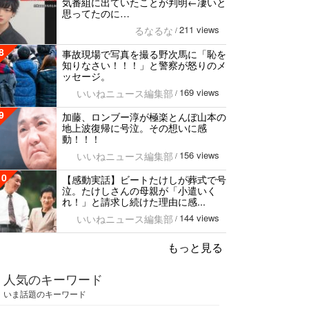
気番組に出ていたことが判明←凄いと
思ってたのに…
211 views
るなるな
/
8
事故現場で写真を撮る野次馬に「恥を
知りなさい！！！」と警察が怒りのメ
ッセージ。
169 views
いいねニュース編集部
/
9
加藤、ロンブー淳が極楽とんぼ山本の
地上波復帰に号泣。その想いに感
動！！！
156 views
いいねニュース編集部
/
10
【感動実話】ビートたけしが葬式で号
泣。たけしさんの母親が「小遣いく
れ！」と請求し続けた理由に感...
144 views
いいねニュース編集部
/
もっと見る
人気のキーワード
いま話題のキーワード