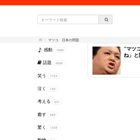
マツコ 日本の問題
”マツ
感動
1868
ね」と
話題
4056
笑う
1753
泣く
122
考える
851
癒す
683
驚く
1335
動物