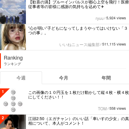
【歓喜の渦】ブルーインパルスが都心上空を飛行！医療
従事者等の皆様に感謝の気持ちを込めて✈︎
5,924 views
ryuu
/
”心が弱い”子どもになってしまうやってはいけない「３
つの事」。
511,115 views
いいねニュース編集部
/
Ranking
ランキング
今週
今月
年間
1
この画像の１０円玉を１枚だけ動かして縦４枚・横４枚
にしてください！！
558 views
TOM
/
2
江頭2:50（エガチャン）のいい話「車いすの少女」の真
相について、本人がコメント！