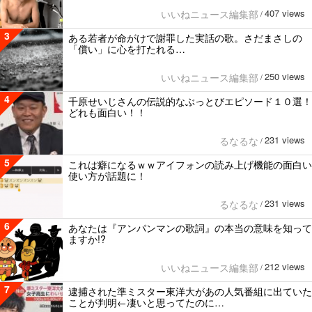
407 views
いいねニュース編集部
/
3
ある若者が命がけで謝罪した実話の歌。さだまさしの
「償い」に心を打たれる…
250 views
いいねニュース編集部
/
4
千原せいじさんの伝説的なぶっとびエピソード１０選！
どれも面白い！！
231 views
るなるな
/
5
これは癖になるｗｗアイフォンの読み上げ機能の面白い
使い方が話題に！
231 views
るなるな
/
6
あなたは『アンパンマンの歌詞』の本当の意味を知って
ますか!?
212 views
いいねニュース編集部
/
7
逮捕された準ミスター東洋大があの人気番組に出ていた
ことが判明←凄いと思ってたのに…