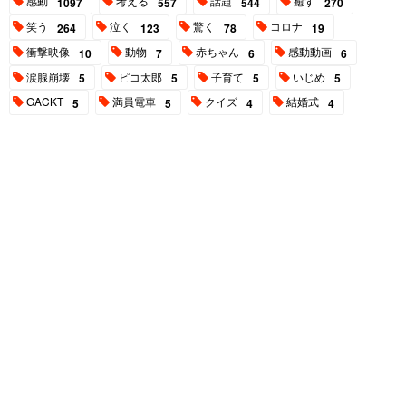
感動
考える
話題
癒す
1097
557
544
270
笑う
泣く
驚く
コロナ
264
123
78
19
衝撃映像
動物
赤ちゃん
感動動画
10
7
6
6
涙腺崩壊
ピコ太郎
子育て
いじめ
5
5
5
5
GACKT
満員電車
クイズ
結婚式
5
5
4
4