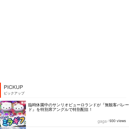
PICKUP
ピックアップ
臨時休園中のサンリオピューロランドが『無観客パレー
ド』を特別席アングルで特別配信！
930 views
gaga
/