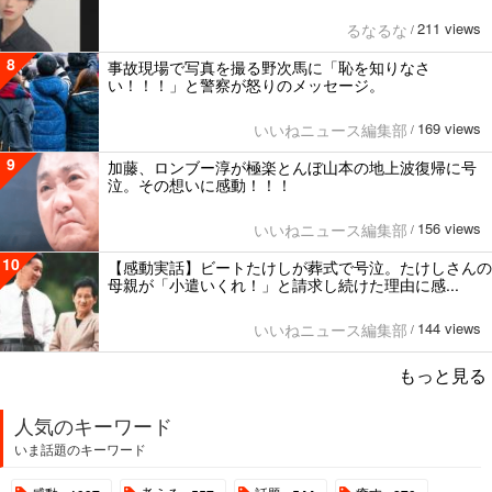
211 views
るなるな
/
8
事故現場で写真を撮る野次馬に「恥を知りなさ
い！！！」と警察が怒りのメッセージ。
169 views
いいねニュース編集部
/
9
加藤、ロンブー淳が極楽とんぼ山本の地上波復帰に号
泣。その想いに感動！！！
156 views
いいねニュース編集部
/
10
【感動実話】ビートたけしが葬式で号泣。たけしさんの
母親が「小遣いくれ！」と請求し続けた理由に感...
144 views
いいねニュース編集部
/
もっと見る
人気のキーワード
いま話題のキーワード