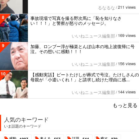
211 views
るなるな
/
8
事故現場で写真を撮る野次馬に「恥を知りなさ
い！！！」と警察が怒りのメッセージ。
169 views
いいねニュース編集部
/
9
加藤、ロンブー淳が極楽とんぼ山本の地上波復帰に号
泣。その想いに感動！！！
156 views
いいねニュース編集部
/
10
【感動実話】ビートたけしが葬式で号泣。たけしさんの
母親が「小遣いくれ！」と請求し続けた理由に感...
144 views
いいねニュース編集部
/
もっと見る
人気のキーワード
いま話題のキーワード
感動
考える
話題
癒す