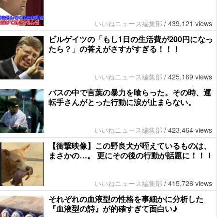
いいねニュース編集部
/
439,121 views
ビルゲイツの「もし1日の生活費が200円になっ
たら？」の答えがさすがすぎる！！！
いいねニュース編集部
/
425,169 views
バスの中で言葉の暴力を喰らった。その時、運
転手さんがとった行動に涙が止まらない。
いいねニュース編集部
/
423,464 views
【衝撃映像】この野良犬が咥えているものは、
まさかの…。 更にその後の行動が話題に！！！
いいねニュース編集部
/
415,726 views
それぞれの血液型の性格を事細かに分析した
『血液型の詩』が的確すぎて面白い♪