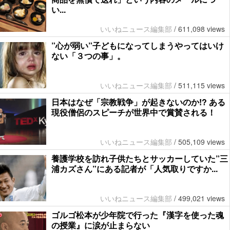
い...
いいねニュース編集部
/
611,098 views
”心が弱い”子どもになってしまうやってはいけ
ない「３つの事」。
いいねニュース編集部
/
511,115 views
日本はなぜ「宗教戦争」が起きないのか!? ある
現役僧侶のスピーチが世界中で賞賛される！
いいねニュース編集部
/
505,109 views
養護学校を訪れ子供たちとサッカーしていた”三
浦カズさん”にある記者が「人気取りですか...
いいねニュース編集部
/
499,021 views
ゴルゴ松本が少年院で行った『漢字を使った魂
の授業』に涙が止まらない