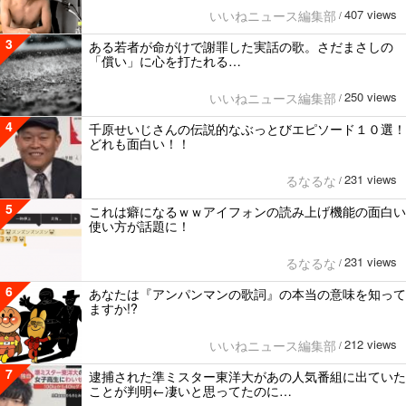
407 views
いいねニュース編集部
/
3
ある若者が命がけで謝罪した実話の歌。さだまさしの
「償い」に心を打たれる…
250 views
いいねニュース編集部
/
4
千原せいじさんの伝説的なぶっとびエピソード１０選！
どれも面白い！！
231 views
るなるな
/
5
これは癖になるｗｗアイフォンの読み上げ機能の面白い
使い方が話題に！
231 views
るなるな
/
6
あなたは『アンパンマンの歌詞』の本当の意味を知って
ますか!?
212 views
いいねニュース編集部
/
7
逮捕された準ミスター東洋大があの人気番組に出ていた
ことが判明←凄いと思ってたのに…