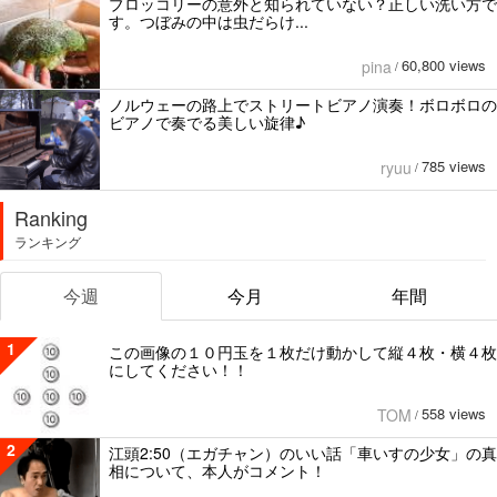
ブロッコリーの意外と知られていない？正しい洗い方で
す。つぼみの中は虫だらけ...
60,800 views
pina
/
ノルウェーの路上でストリートビアノ演奏！ボロボロの
ビアノで奏でる美しい旋律♪
785 views
ryuu
/
Ranking
ランキング
今週
今月
年間
1
この画像の１０円玉を１枚だけ動かして縦４枚・横４枚
にしてください！！
558 views
TOM
/
2
江頭2:50（エガチャン）のいい話「車いすの少女」の真
相について、本人がコメント！