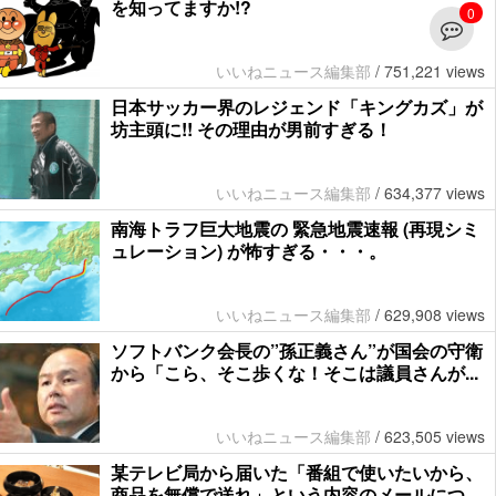
を知ってますか!?
0
いいねニュース編集部
/
751,221 views
日本サッカー界のレジェンド「キングカズ」が
坊主頭に!! その理由が男前すぎる！
いいねニュース編集部
/
634,377 views
南海トラフ巨大地震の 緊急地震速報 (再現シミ
ュレーション) が怖すぎる・・・。
いいねニュース編集部
/
629,908 views
ソフトバンク会長の”孫正義さん”が国会の守衛
から「こら、そこ歩くな！そこは議員さんが...
いいねニュース編集部
/
623,505 views
某テレビ局から届いた「番組で使いたいから、
商品を無償で送れ」という内容のメールにつ