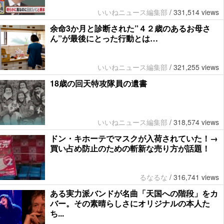
いいねニュース編集部
/
331,514 views
余命3か月と診断された”４２歳のあるお母さ
ん”が最後にとった行動とは…
いいねニュース編集部
/
321,255 views
18歳の回天特攻隊員の遺書
いいねニュース編集部
/
318,574 views
ドン・キホーテでマスクが入荷されていた！→
買い占め防止のための斬新な売り方が話題！
るなるな
/
316,741 views
ある実力派バンドが名曲「天国への階段」をカ
バー。その素晴らしさにオリジナルの本人た
ち...