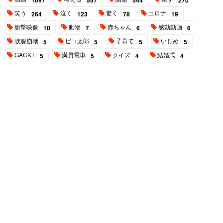
1097
557
544
270
笑う
泣く
驚く
コロナ
264
123
78
19
衝撃映像
動物
赤ちゃん
感動動画
10
7
6
6
涙腺崩壊
ピコ太郎
子育て
いじめ
5
5
5
5
GACKT
満員電車
クイズ
結婚式
5
5
4
4