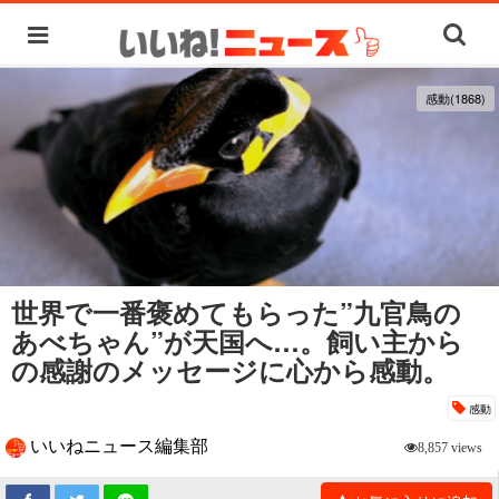
感動(1868)
世界で一番褒めてもらった”九官鳥の
あべちゃん”が天国へ…。飼い主から
の感謝のメッセージに心から感動。
感動
いいねニュース編集部
8,857 views