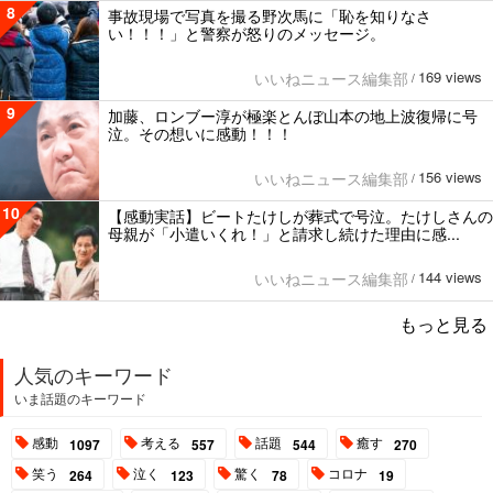
8
事故現場で写真を撮る野次馬に「恥を知りなさ
い！！！」と警察が怒りのメッセージ。
169 views
いいねニュース編集部
/
9
加藤、ロンブー淳が極楽とんぼ山本の地上波復帰に号
泣。その想いに感動！！！
156 views
いいねニュース編集部
/
10
【感動実話】ビートたけしが葬式で号泣。たけしさんの
母親が「小遣いくれ！」と請求し続けた理由に感...
144 views
いいねニュース編集部
/
もっと見る
人気のキーワード
いま話題のキーワード
感動
考える
話題
癒す
1097
557
544
270
笑う
泣く
驚く
コロナ
264
123
78
19