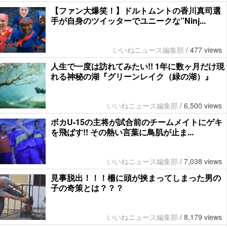
【ファン大爆笑！】ドルトムントの香川真司選
手が自身のツイッターでユニークな”Ninj...
いいねニュース編集部
/
477 views
人生で一度は訪れてみたい!! 1年に数ヶ月だけ現
れる神秘の湖『グリーンレイク（緑の湖）』
いいねニュース編集部
/
6,500 views
ボカU-15の主将が試合前のチームメイトにゲキ
を飛ばす!! その熱い言葉に鳥肌が止ま...
いいねニュース編集部
/
7,038 views
見事脱出！！！柵に頭が挟まってしまった男の
子の奇策とは？？？
いいねニュース編集部
/
8,179 views