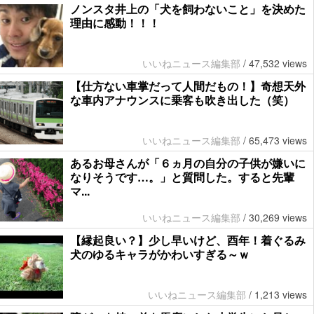
ノンスタ井上の「犬を飼わないこと」を決めた
理由に感動！！！
いいねニュース編集部
/
47,532 views
【仕方ない車掌だって人間だもの！】奇想天外
な車内アナウンスに乗客も吹き出した（笑）
いいねニュース編集部
/
65,473 views
あるお母さんが「６ヵ月の自分の子供が嫌いに
なりそうです…。」と質問した。すると先輩
マ...
いいねニュース編集部
/
30,269 views
【縁起良い？】少し早いけど、酉年！着ぐるみ
犬のゆるキャラがかわいすぎる～ｗ
いいねニュース編集部
/
1,213 views