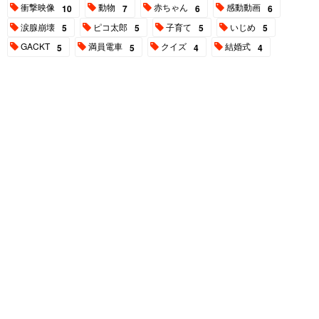
衝撃映像
動物
赤ちゃん
感動動画
10
7
6
6
涙腺崩壊
ピコ太郎
子育て
いじめ
5
5
5
5
GACKT
満員電車
クイズ
結婚式
5
5
4
4