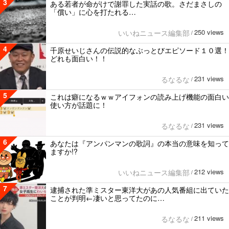
3
ある若者が命がけで謝罪した実話の歌。さだまさしの
「償い」に心を打たれる…
250 views
いいねニュース編集部
/
4
千原せいじさんの伝説的なぶっとびエピソード１０選！
どれも面白い！！
231 views
るなるな
/
5
これは癖になるｗｗアイフォンの読み上げ機能の面白い
使い方が話題に！
231 views
るなるな
/
6
あなたは『アンパンマンの歌詞』の本当の意味を知って
ますか!?
212 views
いいねニュース編集部
/
7
逮捕された準ミスター東洋大があの人気番組に出ていた
ことが判明←凄いと思ってたのに…
211 views
るなるな
/