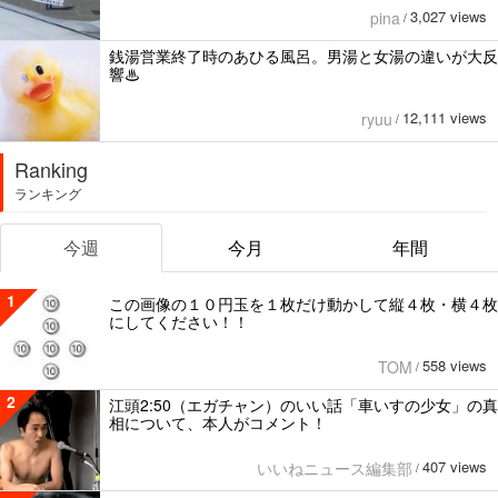
3,027 views
pina
/
銭湯営業終了時のあひる風呂。男湯と女湯の違いが大反
響♨
12,111 views
ryuu
/
Ranking
ランキング
今週
今月
年間
1
この画像の１０円玉を１枚だけ動かして縦４枚・横４枚
にしてください！！
558 views
TOM
/
2
江頭2:50（エガチャン）のいい話「車いすの少女」の真
相について、本人がコメント！
407 views
いいねニュース編集部
/