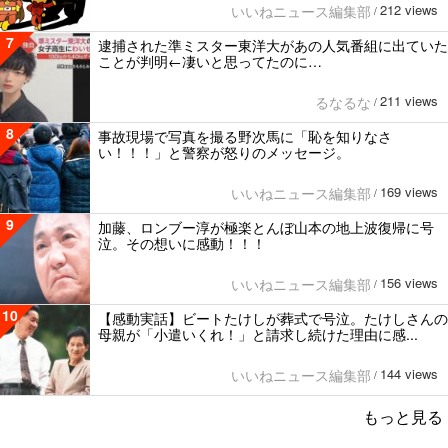
212 views
いいねニュース編集部
/
7
逮捕された準ミスター東洋大があの人気番組に出ていた
ことが判明←凄いと思ってたのに…
211 views
るなるな
/
8
事故現場で写真を撮る野次馬に「恥を知りなさ
い！！！」と警察が怒りのメッセージ。
169 views
いいねニュース編集部
/
9
加藤、ロンブー淳が極楽とんぼ山本の地上波復帰に号
泣。その想いに感動！！！
156 views
いいねニュース編集部
/
10
【感動実話】ビートたけしが葬式で号泣。たけしさんの
母親が「小遣いくれ！」と請求し続けた理由に感...
144 views
いいねニュース編集部
/
もっと見る