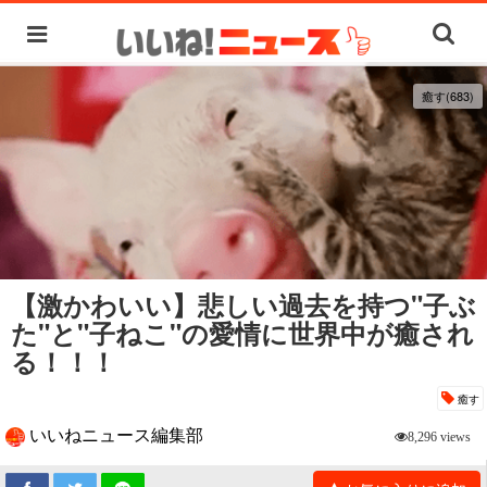
癒す(683)
【激かわいい】悲しい過去を持つ"子ぶ
た"と"子ねこ"の愛情に世界中が癒され
る！！！
癒す
いいねニュース編集部
8,296 views