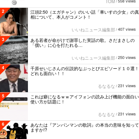
558 views
TOM
/
2
江頭2:50（エガチャン）のいい話「車いすの少女」の真
相について、本人がコメント！
407 views
いいねニュース編集部
/
3
ある若者が命がけで謝罪した実話の歌。さだまさしの
「償い」に心を打たれる…
250 views
いいねニュース編集部
/
4
千原せいじさんの伝説的なぶっとびエピソード１０選！
どれも面白い！！
231 views
るなるな
/
5
これは癖になるｗｗアイフォンの読み上げ機能の面白い
使い方が話題に！
231 views
るなるな
/
6
あなたは『アンパンマンの歌詞』の本当の意味を知って
ますか!?