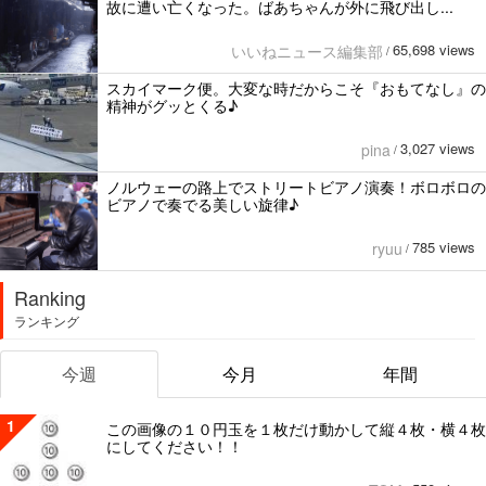
故に遭い亡くなった。ばあちゃんが外に飛び出し...
65,698 views
いいねニュース編集部
/
スカイマーク便。大変な時だからこそ『おもてなし』の
精神がグッとくる♪
3,027 views
pina
/
ノルウェーの路上でストリートビアノ演奏！ボロボロの
ビアノで奏でる美しい旋律♪
785 views
ryuu
/
Ranking
ランキング
今週
今月
年間
1
この画像の１０円玉を１枚だけ動かして縦４枚・横４枚
にしてください！！