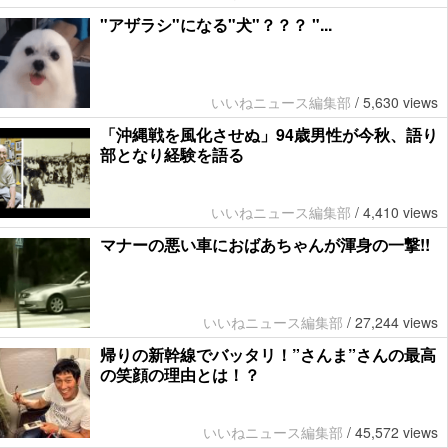
"アザラシ"になる"犬"？？？ "...
いいねニュース編集部
/
5,630 views
「沖縄戦を風化させぬ」94歳男性が今秋、語り
部となり経験を語る
いいねニュース編集部
/
4,410 views
マナーの悪い車におばあちゃんが渾身の一撃!!
いいねニュース編集部
/
27,244 views
帰りの新幹線でバッタリ！”さんま”さんの最高
の笑顔の理由とは！？
いいねニュース編集部
/
45,572 views