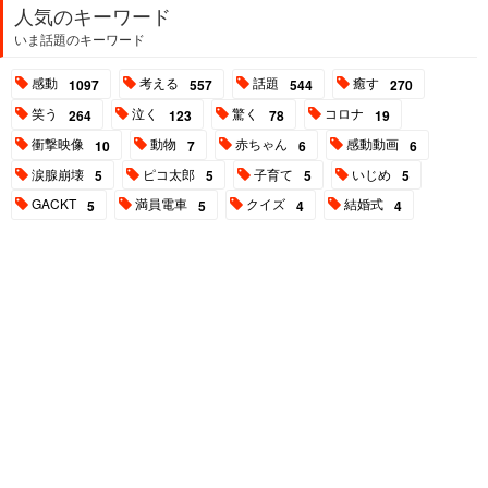
人気のキーワード
いま話題のキーワード
感動
考える
話題
癒す
1097
557
544
270
笑う
泣く
驚く
コロナ
264
123
78
19
衝撃映像
動物
赤ちゃん
感動動画
10
7
6
6
涙腺崩壊
ピコ太郎
子育て
いじめ
5
5
5
5
GACKT
満員電車
クイズ
結婚式
5
5
4
4