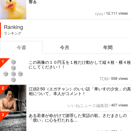
響♨
12,111 views
ryuu
/
Ranking
ランキング
今週
今月
年間
1
この画像の１０円玉を１枚だけ動かして縦４枚・横４枚
にしてください！！
558 views
TOM
/
2
江頭2:50（エガチャン）のいい話「車いすの少女」の真
相について、本人がコメント！
407 views
いいねニュース編集部
/
3
ある若者が命がけで謝罪した実話の歌。さだまさしの
「償い」に心を打たれる…