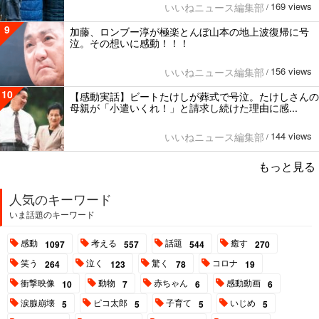
169 views
いいねニュース編集部
/
9
加藤、ロンブー淳が極楽とんぼ山本の地上波復帰に号
泣。その想いに感動！！！
156 views
いいねニュース編集部
/
10
【感動実話】ビートたけしが葬式で号泣。たけしさんの
母親が「小遣いくれ！」と請求し続けた理由に感...
144 views
いいねニュース編集部
/
もっと見る
人気のキーワード
いま話題のキーワード
感動
考える
話題
癒す
1097
557
544
270
笑う
泣く
驚く
コロナ
264
123
78
19
衝撃映像
動物
赤ちゃん
感動動画
10
7
6
6
涙腺崩壊
ピコ太郎
子育て
いじめ
5
5
5
5