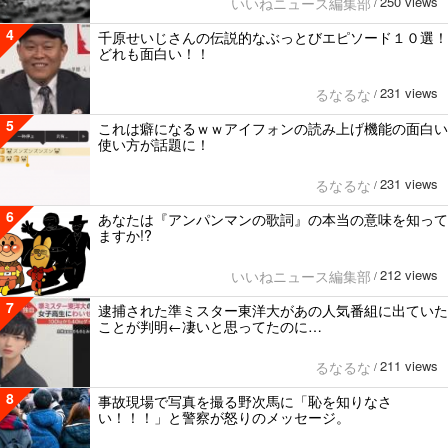
250 views
いいねニュース編集部
/
4
千原せいじさんの伝説的なぶっとびエピソード１０選！
どれも面白い！！
231 views
るなるな
/
5
これは癖になるｗｗアイフォンの読み上げ機能の面白い
使い方が話題に！
231 views
るなるな
/
6
あなたは『アンパンマンの歌詞』の本当の意味を知って
ますか!?
212 views
いいねニュース編集部
/
7
逮捕された準ミスター東洋大があの人気番組に出ていた
ことが判明←凄いと思ってたのに…
211 views
るなるな
/
8
事故現場で写真を撮る野次馬に「恥を知りなさ
い！！！」と警察が怒りのメッセージ。