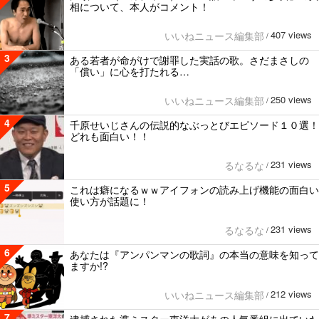
相について、本人がコメント！
407 views
いいねニュース編集部
/
3
ある若者が命がけで謝罪した実話の歌。さだまさしの
「償い」に心を打たれる…
250 views
いいねニュース編集部
/
4
千原せいじさんの伝説的なぶっとびエピソード１０選！
どれも面白い！！
231 views
るなるな
/
5
これは癖になるｗｗアイフォンの読み上げ機能の面白い
使い方が話題に！
231 views
るなるな
/
6
あなたは『アンパンマンの歌詞』の本当の意味を知って
ますか!?
212 views
いいねニュース編集部
/
7
逮捕された準ミスター東洋大があの人気番組に出ていた