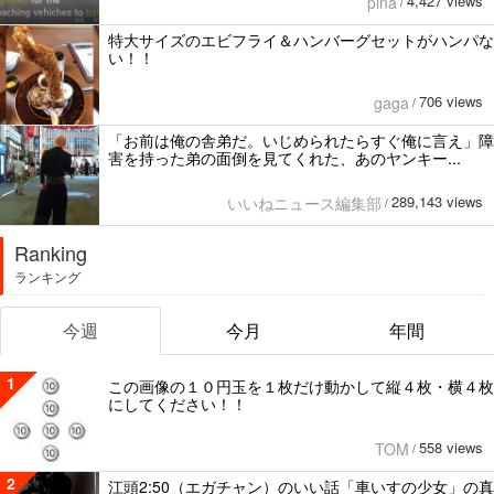
4,427 views
pina
/
特大サイズのエビフライ＆ハンバーグセットがハンパな
い！！
706 views
gaga
/
「お前は俺の舎弟だ。いじめられたらすぐ俺に言え」障
害を持った弟の面倒を見てくれた、あのヤンキー...
289,143 views
いいねニュース編集部
/
Ranking
ランキング
今週
今月
年間
1
この画像の１０円玉を１枚だけ動かして縦４枚・横４枚
にしてください！！
558 views
TOM
/
2
江頭2:50（エガチャン）のいい話「車いすの少女」の真