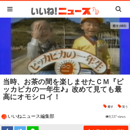
癒す(683)
当時、お茶の間を楽しませたＣＭ『ピ
ッカピカの一年生♪』改めて見ても最
高にオモシロイ！
癒す
笑う
いいねニュース編集部
9,537 views