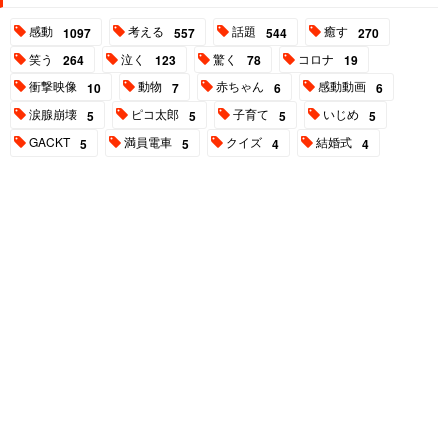
感動
考える
話題
癒す
1097
557
544
270
笑う
泣く
驚く
コロナ
264
123
78
19
衝撃映像
動物
赤ちゃん
感動動画
10
7
6
6
涙腺崩壊
ピコ太郎
子育て
いじめ
5
5
5
5
GACKT
満員電車
クイズ
結婚式
5
5
4
4