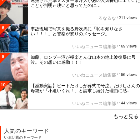
ことが判明←凄いと思ってたのに…
211 views
るなるな
/
8
事故現場で写真を撮る野次馬に「恥を知りなさ
い！！！」と警察が怒りのメッセージ。
169 views
いいねニュース編集部
/
9
加藤、ロンブー淳が極楽とんぼ山本の地上波復帰に号
泣。その想いに感動！！！
156 views
いいねニュース編集部
/
10
【感動実話】ビートたけしが葬式で号泣。たけしさんの
母親が「小遣いくれ！」と請求し続けた理由に感...
144 views
いいねニュース編集部
/
もっと見る
人気のキーワード
いま話題のキーワード