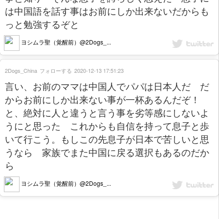
は中国語を話す事はお前にしか出来ないだからも
っと勉強するぞと
ヨシムラ聖（覚醒前）@2Dogs_...
2Dogs_China
フォローする
2020-12-13 17:51:23
言い、お前のママは中国人でパパは日本人だ だ
からお前にしか出来ない事が一杯あるんだぞ！
と、絶対に人と違うと言う事を劣等感にしないよ
うにと思った これからも自信を持って息子と歩
いて行こう。もしこの先息子が日本で苦しいと思
うなら 家族でまた中国に戻る選択もあるのだか
ら
ヨシムラ聖（覚醒前）@2Dogs_...