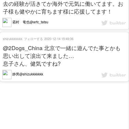
去の経験が活きてか海外で元気に働いてます。お
子様も健やかに育ちます様に応援してます！
霜村 竜也@arfc_tatsu
shizukkkkkkk
フォローする
2020-12-14 15:49:36
@2Dogs_China 北京で一緒に遊んでた事とかも
思い出して涙出て来ました…
息子さん、健気ですね?
静男@shizukkkkkkk