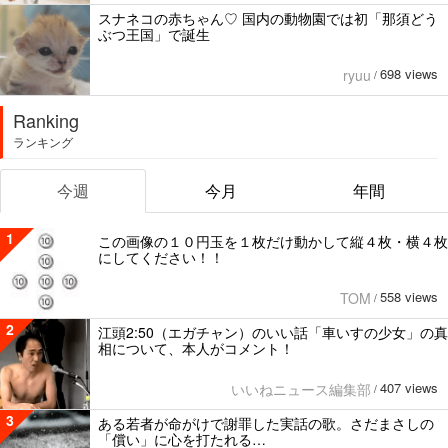
スナネコの赤ちゃん♡ 国内の動物園では初「那須どう
ぶつ王国」で誕生
698 views
ryuu
/
Ranking
ランキング
今週
今月
年間
1
この画像の１０円玉を１枚だけ動かして縦４枚・横４枚
にしてください！！
558 views
TOM
/
2
江頭2:50（エガチャン）のいい話「車いすの少女」の真
相について、本人がコメント！
407 views
いいねニュース編集部
/
3
ある若者が命がけで謝罪した実話の歌。さだまさしの
「償い」に心を打たれる…