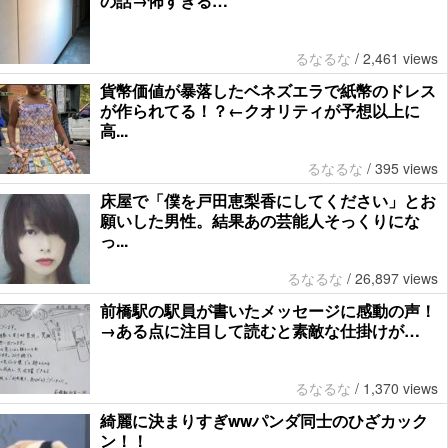
の話→怖すぎる…
るなるな
/
2,461 views
貨幣価値が暴落したベネズエラで紙幣のドレス
が作られてる！？←クオリティが予想以上に
高...
るなるな
/
395 views
床屋で「僕を戸田恵梨香にしてください」とお
願いした男性。結果あの芸能人そっくりにな
っ...
るなるな
/
26,897 views
前橋駅の駅員が書いたメッセージに感動の声！
→ある点に注目して読むと素敵な仕掛けが…
るなるな
/
1,370 views
綺麗に決まりすぎwwパンダ同士のひざカック
ン！！