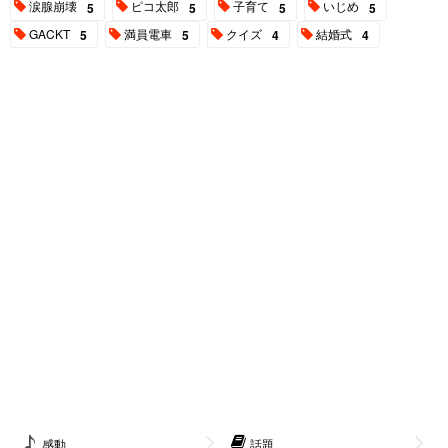
涙腺崩壊
ピコ太郎
子育て
いじめ
5
5
5
5
GACKT
満員電車
クイズ
結婚式
5
5
4
4
感動
話題