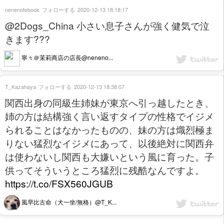
nenenotebook
フォローする
2020-12-13 18:18:17
@2Dogs_China 小さい息子さんが強く健気で泣
きます???
寧々＠茉莉商店の店長@neneno...
T_Kazahaya
フォローする
2020-12-13 18:38:07
関西出身の同級生姉妹が東京へ引っ越したとき、
姉の方は結構強く言い返すタイプの性格でイジメ
られることはなかったものの、妹の方は熾烈極ま
りない猛烈なイジメにあって、以後絶対に関西弁
は使わないし関西も大嫌いという風に育った。子
供ってそういうところ猛烈に残酷なんですよ。
https://t.co/FSX560JGUB
風早比古命（犬一坐/無格）@T_K...