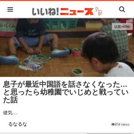
話題(4056)
息子が最近中国語を話さなくなった…
と思ったら幼稚園でいじめと戦ってい
た話
健気…
るなるな
854 views