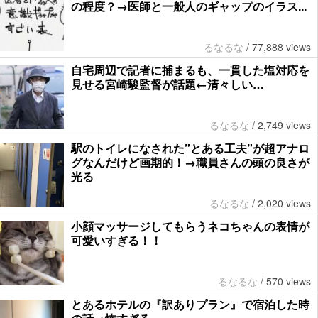
の程度？→医師と一般人のギャップのイラス...
るなるな
/
77,888 views
自宅周辺で記者に捕まるも、一貫した塩対応を
見せる宮崎駿監督が話題←清々しい…
るなるな
/
2,749 views
駅のトイレになされた”とある工夫”が超アナロ
グなんだけど画期的！→職員さんの頭の良さが
光る
るなるな
/
2,020 views
小顔マッサージしてもらうネコちゃんの表情が
可愛いすぎる！！
るなるな
/
570 views
とあるホテルの『訳ありプラン』で宿泊した時