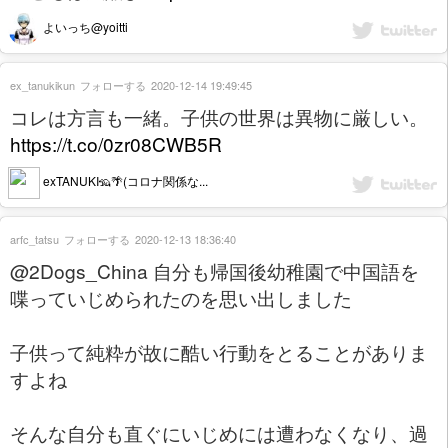
よいっち@yoitti
ex_tanukikun
フォローする
2020-12-14 19:49:45
コレは方言も一緒。子供の世界は異物に厳しい。
https://t.co/0zr08CWB5R
exTANUKI🦡🌴(コロナ関係な...
arfc_tatsu
フォローする
2020-12-13 18:36:40
@2Dogs_China 自分も帰国後幼稚園で中国語を
喋っていじめられたのを思い出しました
子供って純粋が故に酷い行動をとることがありま
すよね
そんな自分も直ぐにいじめには遭わなくなり、過