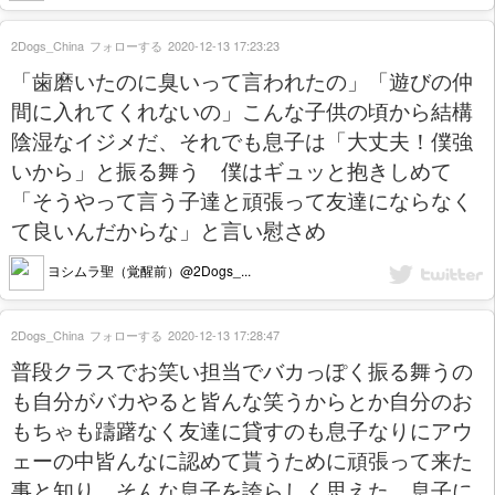
2Dogs_China
フォローする
2020-12-13 17:23:23
「歯磨いたのに臭いって言われたの」「遊びの仲
間に入れてくれないの」こんな子供の頃から結構
陰湿なイジメだ、それでも息子は「大丈夫！僕強
いから」と振る舞う 僕はギュッと抱きしめて
「そうやって言う子達と頑張って友達にならなく
て良いんだからな」と言い慰さめ
ヨシムラ聖（覚醒前）@2Dogs_...
2Dogs_China
フォローする
2020-12-13 17:28:47
普段クラスでお笑い担当でバカっぽく振る舞うの
も自分がバカやると皆んな笑うからとか自分のお
もちゃも躊躇なく友達に貸すのも息子なりにアウ
ェーの中皆んなに認めて貰うために頑張って来た
事と知り そんな息子を誇らしく思えた 息子に