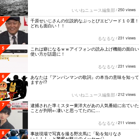
250 views
いいねニュース編集部
/
4
千原せいじさんの伝説的なぶっとびエピソード１０選！
どれも面白い！！
231 views
るなるな
/
5
これは癖になるｗｗアイフォンの読み上げ機能の面白い
使い方が話題に！
231 views
るなるな
/
6
あなたは『アンパンマンの歌詞』の本当の意味を知って
ますか!?
212 views
いいねニュース編集部
/
7
逮捕された準ミスター東洋大があの人気番組に出ていた
ことが判明←凄いと思ってたのに…
211 views
るなるな
/
8
事故現場で写真を撮る野次馬に「恥を知りなさ
い！！！」と警察が怒りのメッセージ。