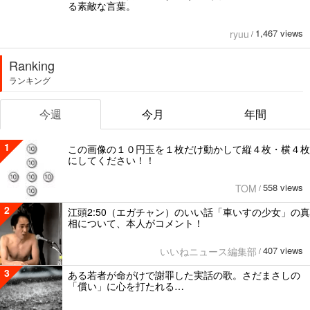
る素敵な言葉。
1,467 views
ryuu
/
Ranking
ランキング
今週
今月
年間
1
この画像の１０円玉を１枚だけ動かして縦４枚・横４枚
にしてください！！
558 views
TOM
/
2
江頭2:50（エガチャン）のいい話「車いすの少女」の真
相について、本人がコメント！
407 views
いいねニュース編集部
/
3
ある若者が命がけで謝罪した実話の歌。さだまさしの
「償い」に心を打たれる…