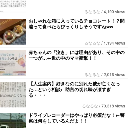
るなるな
/
4,190 views
おしゃれな箱に入っているチョコレート！？間
違って食べたらびっくりしそうですねww
るなるな
/
1,194 views
赤ちゃんの「泣き」には理由があり、その中の
一つが…←世の中のママ衝撃！！
るなるな
/
2,016 views
【人生案内】好きなのに別れた彼が亡くなっ
た…という相談←助言の切れ味が凄すぎ
る・・・
るなるな
/
70,318 views
ドライブレコーダーはやっぱり必須だな！←警
察は何をしているんだよ！！