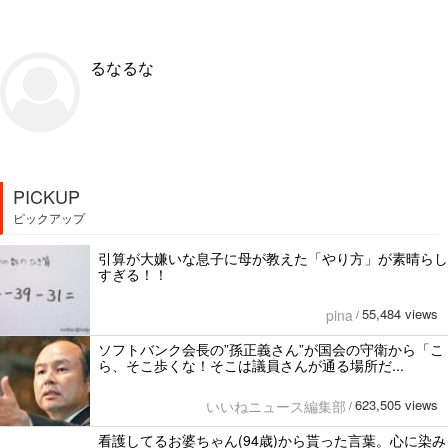
るなるな
PICKUP
ピックアップ
引算が大嫌いな息子に母が教えた「やり方」が素晴らし
すぎる！！
55,484 views
pina
/
ソフトバンク会長の”孫正義さん”が国会の守衛から「こ
ら、そこ歩くな！そこは議員さんが通る場所だ...
623,505 views
いいねニュース編集部
/
看護してるお婆ちゃん(94歳)から貰った言葉。心に染み