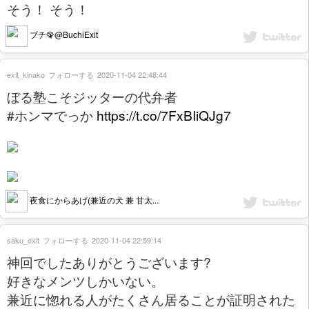
そう！ そう！
ブチ🦚@BuchiExit
exit_kinako
フォローする
2020-11-04 22:48:44
ぼる塾こそジッターの代弁者
#ホンマでっか
https://t.co/7FxBIiQJg7
夜食にからあげ(兼近の犬 兼 甘太...
saku_exit
フォローする
2020-11-04 22:59:14
神回でしたありがとうございます?
好きなメンツしかいない。
兼近に惚れる人がたくさん居ることが証明された