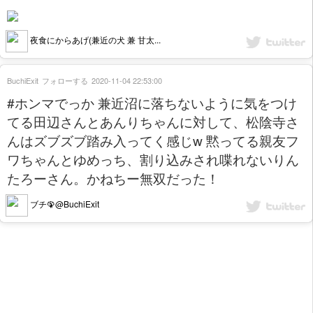
夜食にからあげ(兼近の犬 兼 甘太...
BuchiExit
フォローする
2020-11-04 22:53:00
#ホンマでっか 兼近沼に落ちないように気をつけ
てる田辺さんとあんりちゃんに対して、松陰寺さ
んはズブズブ踏み入ってく感じw 黙ってる親友フ
ワちゃんとゆめっち、割り込みされ喋れないりん
たろーさん。かねちー無双だった！
ブチ🦚@BuchiExit