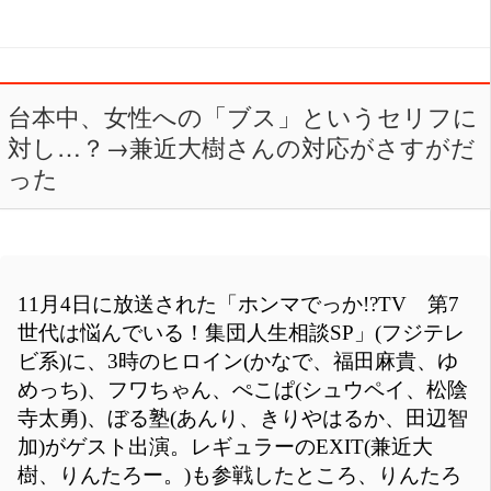
台本中、女性への「ブス」というセリフに
対し…？→兼近大樹さんの対応がさすがだ
った
11月4日に放送された「ホンマでっか!?TV 第7
世代は悩んでいる！集団人生相談SP」(フジテレ
ビ系)に、3時のヒロイン(かなで、福田麻貴、ゆ
めっち)、フワちゃん、ぺこぱ(シュウペイ、松陰
寺太勇)、ぼる塾(あんり、きりやはるか、田辺智
加)がゲスト出演。レギュラーのEXIT(兼近大
樹、りんたろー。)も参戦したところ、りんたろ