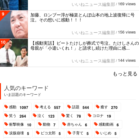
169 views
いいねニュース編集部
/
9
加藤、ロンブー淳が極楽とんぼ山本の地上波復帰に号
泣。その想いに感動！！！
156 views
いいねニュース編集部
/
10
【感動実話】ビートたけしが葬式で号泣。たけしさんの
母親が「小遣いくれ！」と請求し続けた理由に感...
144 views
いいねニュース編集部
/
もっと見る
人気のキーワード
いま話題のキーワード
感動
考える
話題
癒す
1097
557
544
270
笑う
泣く
驚く
コロナ
264
123
78
19
衝撃映像
動物
赤ちゃん
感動動画
10
7
6
6
涙腺崩壊
ピコ太郎
子育て
いじめ
5
5
5
5