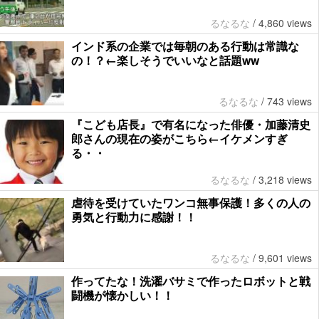
るなるな
/
4,860 views
インド系の企業では毎朝のある行動は常識な
の！？←楽しそうでいいなと話題ww
るなるな
/
743 views
『こども店長』で有名になった俳優・加藤清史
郎さんの現在の姿がこちら←イケメンすぎ
る・・
るなるな
/
3,218 views
虐待を受けていたワンコ無事保護！多くの人の
勇気と行動力に感謝！！
るなるな
/
9,601 views
作ってたな！洗濯バサミで作ったロボットと戦
闘機が懐かしい！！