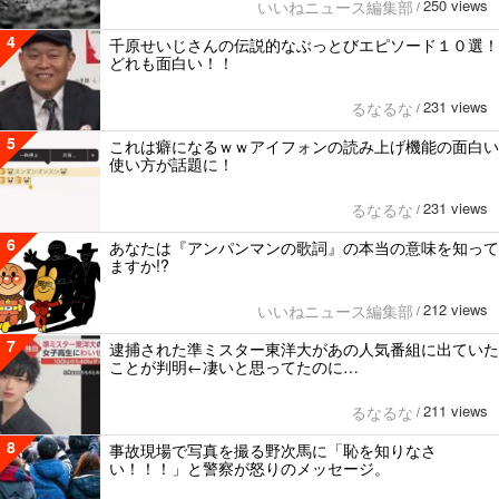
250 views
いいねニュース編集部
/
4
千原せいじさんの伝説的なぶっとびエピソード１０選！
どれも面白い！！
231 views
るなるな
/
5
これは癖になるｗｗアイフォンの読み上げ機能の面白い
使い方が話題に！
231 views
るなるな
/
6
あなたは『アンパンマンの歌詞』の本当の意味を知って
ますか!?
212 views
いいねニュース編集部
/
7
逮捕された準ミスター東洋大があの人気番組に出ていた
ことが判明←凄いと思ってたのに…
211 views
るなるな
/
8
事故現場で写真を撮る野次馬に「恥を知りなさ
い！！！」と警察が怒りのメッセージ。