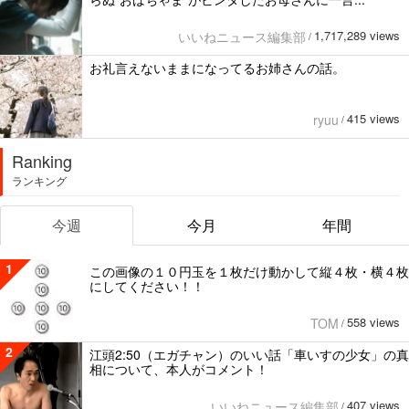
1,717,289 views
いいねニュース編集部
/
お礼言えないままになってるお姉さんの話。
415 views
ryuu
/
Ranking
ランキング
今週
今月
年間
1
この画像の１０円玉を１枚だけ動かして縦４枚・横４枚
にしてください！！
558 views
TOM
/
2
江頭2:50（エガチャン）のいい話「車いすの少女」の真
相について、本人がコメント！
407 views
いいねニュース編集部
/