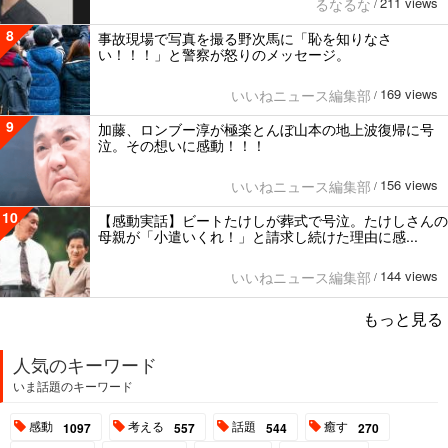
211 views
るなるな
/
8
事故現場で写真を撮る野次馬に「恥を知りなさ
い！！！」と警察が怒りのメッセージ。
169 views
いいねニュース編集部
/
9
加藤、ロンブー淳が極楽とんぼ山本の地上波復帰に号
泣。その想いに感動！！！
156 views
いいねニュース編集部
/
10
【感動実話】ビートたけしが葬式で号泣。たけしさんの
母親が「小遣いくれ！」と請求し続けた理由に感...
144 views
いいねニュース編集部
/
もっと見る
人気のキーワード
いま話題のキーワード
感動
考える
話題
癒す
1097
557
544
270