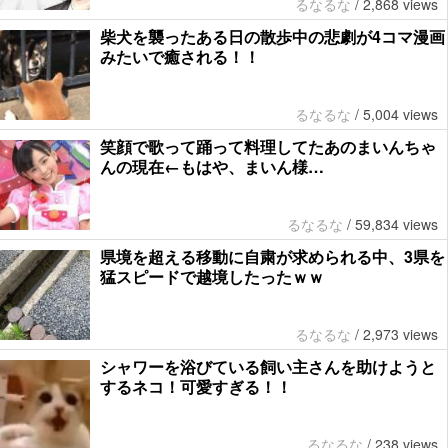
るなるな
/
2,868 views
柴犬を襲ったある日の散歩中の悲劇が4コマ漫画
みたいで癒される！！
るなるな
/
5,004 views
笑顔で歌って踊って料理してたあのまいんちゃ
んの現在←もはや、まいん様…
るなるな
/
59,834 views
県境を超える移動に自粛が求められる中、3県を
猛スピードで越境したったｗｗ
るなるな
/
2,973 views
シャワーを浴びている飼い主さんを助けようと
するネコ！可愛すぎる！！
るなるな
/
238 views