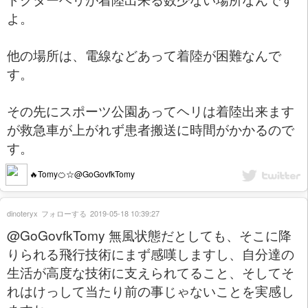
よ。
他の場所は、電線などあって着陸が困難なんで
す。
その先にスポーツ公園あってヘリは着陸出来ます
が救急車が上がれず患者搬送に時間がかかるので
す。
🔥Tomy🍊☆@GoGovfkTomy
dinoteryx
フォローする
2019-05-18 10:39:27
@GoGovfkTomy 無風状態だとしても、そこに降
りられる飛行技術にまず感嘆しますし、自分達の
生活が高度な技術に支えられてること、そしてそ
れはけっして当たり前の事じゃないことを実感し