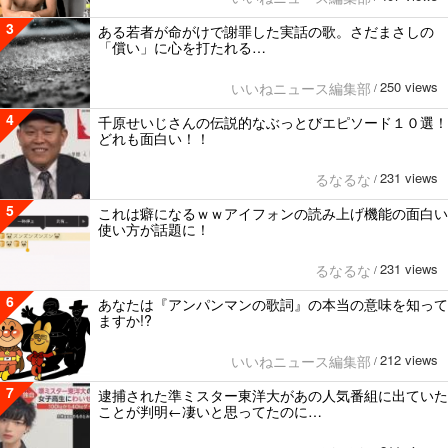
3
ある若者が命がけで謝罪した実話の歌。さだまさしの
「償い」に心を打たれる…
250 views
いいねニュース編集部
/
4
千原せいじさんの伝説的なぶっとびエピソード１０選！
どれも面白い！！
231 views
るなるな
/
5
これは癖になるｗｗアイフォンの読み上げ機能の面白い
使い方が話題に！
231 views
るなるな
/
6
あなたは『アンパンマンの歌詞』の本当の意味を知って
ますか!?
212 views
いいねニュース編集部
/
7
逮捕された準ミスター東洋大があの人気番組に出ていた
ことが判明←凄いと思ってたのに…