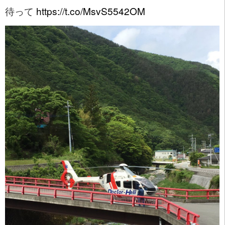
待って
https://t.co/MsvS5542OM