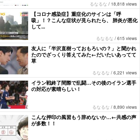
るなるな
/
18,818 views
【コロナ感染症】重症化のサインは「呼
吸」！？こんな症状が見られたら、 肺炎が悪化
して...
るなるな
/
615 views
友人に「半沢直樹っておもろいの？」と聞かれ
たのでざっくり答えてみた←だいたいあってて
草
るなるな
/
6,221 views
イラン戦終了間際で乱闘…その後のイラン選手
の対応が素晴らしい！
るなるな
/
8,890 views
こんな押印の風習もう辞めないか…←共感の声
が多数！！