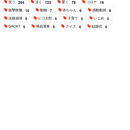
笑う
泣く
驚く
コロナ
264
123
78
19
衝撃映像
動物
赤ちゃん
感動動画
10
7
6
6
涙腺崩壊
ピコ太郎
子育て
いじめ
5
5
5
5
GACKT
満員電車
クイズ
結婚式
5
5
4
4