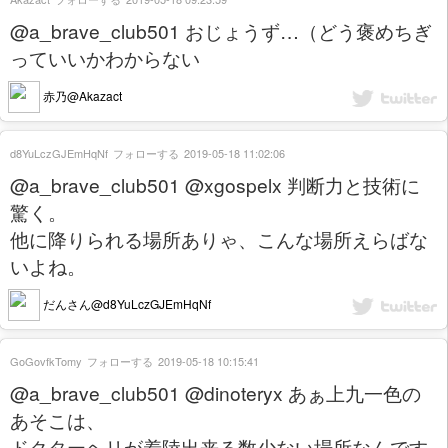
@a_brave_club501 おじょうず…（どう褒めちぎ
っていいかわからない
赤乃@Akazact
d8YuLczGJEmHqNf
フォローする
2019-05-18 11:02:06
@a_brave_club501 @xgospelx 判断力と技術に
驚く。
他に降りられる場所ありゃ、こんな場所えらばな
いよね。
だんさん@d8YuLczGJEmHqNf
GoGovfkTomy
フォローする
2019-05-18 10:15:41
@a_brave_club501 @dinoteryx あぁ上九一色の
あそこは、
ドクターヘリが着陸出来る数少ない場所なんです