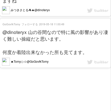
ますね
みつきさとる⛺🔥@dinoteryx
GoGovfkTomy
フォローする
2019-05-18 11:00:49
@dinoteryx 山の谷間なので特に風の影響があり凄
く難しい操縦だと思います。
何度か着陸出来なかった所も見てます。
🔥Tomy🍊☆@GoGovfkTomy