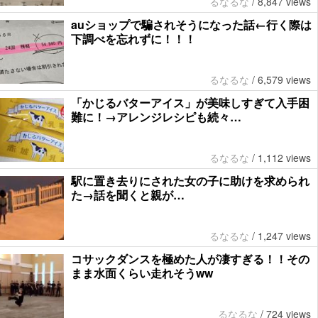
るなるな
/
8,847 views
auショップで騙されそうになった話←行く際は
下調べを忘れずに！！！
るなるな
/
6,579 views
「かじるバターアイス」が美味しすぎて入手困
難に！→アレンジレシピも続々…
るなるな
/
1,112 views
駅に置き去りにされた女の子に助けを求められ
た→話を聞くと親が…
るなるな
/
1,247 views
コサックダンスを極めた人が凄すぎる！！その
まま水面くらい走れそうww
るなるな
/
724 views