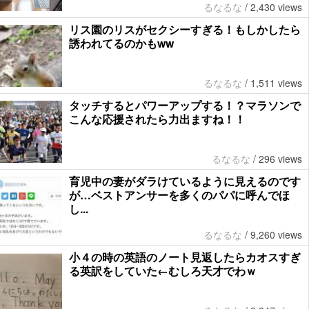
るなるな
/
2,430 views
リス園のリスがセクシーすぎる！もしかしたら
誘われてるのかもww
るなるな
/
1,511 views
タッチするとパワーアップする！？マラソンで
こんな応援されたら力出ますね！！
るなるな
/
296 views
育児中の妻がダラけているように見えるのです
が…ベストアンサーを多くのパパに呼んでほ
し...
るなるな
/
9,260 views
小４の時の英語のノート見返したらカオスすぎ
る英訳をしていた←むしろ天才でわｗ