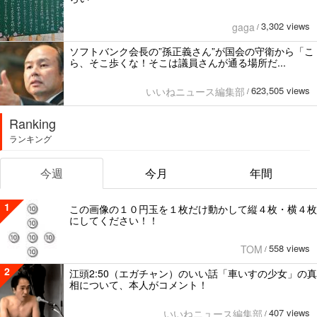
3,302 views
gaga
/
ソフトバンク会長の”孫正義さん”が国会の守衛から「こ
ら、そこ歩くな！そこは議員さんが通る場所だ...
623,505 views
いいねニュース編集部
/
Ranking
ランキング
今週
今月
年間
1
この画像の１０円玉を１枚だけ動かして縦４枚・横４枚
にしてください！！
558 views
TOM
/
2
江頭2:50（エガチャン）のいい話「車いすの少女」の真
相について、本人がコメント！
407 views
いいねニュース編集部
/