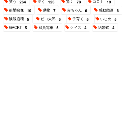
笑う
泣く
驚く
コロナ
264
123
78
19
衝撃映像
動物
赤ちゃん
感動動画
10
7
6
6
涙腺崩壊
ピコ太郎
子育て
いじめ
5
5
5
5
GACKT
満員電車
クイズ
結婚式
5
5
4
4