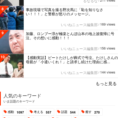
211 views
るなるな
/
8
事故現場で写真を撮る野次馬に「恥を知りなさ
い！！！」と警察が怒りのメッセージ。
169 views
いいねニュース編集部
/
9
加藤、ロンブー淳が極楽とんぼ山本の地上波復帰に号
泣。その想いに感動！！！
156 views
いいねニュース編集部
/
10
【感動実話】ビートたけしが葬式で号泣。たけしさんの
母親が「小遣いくれ！」と請求し続けた理由に感...
144 views
いいねニュース編集部
/
もっと見る
人気のキーワード
いま話題のキーワード
感動
考える
話題
癒す
1097
557
544
270