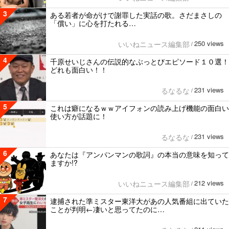
3
ある若者が命がけで謝罪した実話の歌。さだまさしの
「償い」に心を打たれる…
250 views
いいねニュース編集部
/
4
千原せいじさんの伝説的なぶっとびエピソード１０選！
どれも面白い！！
231 views
るなるな
/
5
これは癖になるｗｗアイフォンの読み上げ機能の面白い
使い方が話題に！
231 views
るなるな
/
6
あなたは『アンパンマンの歌詞』の本当の意味を知って
ますか!?
212 views
いいねニュース編集部
/
7
逮捕された準ミスター東洋大があの人気番組に出ていた
ことが判明←凄いと思ってたのに…