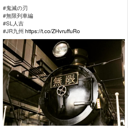
#鬼滅の刃
#無限列車編
#SL人吉
#JR九州
https://t.co/ZHvruffuRo