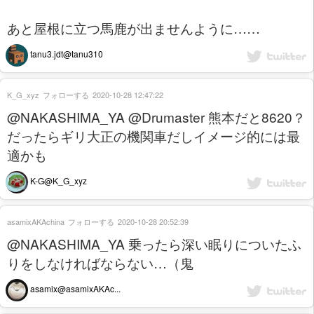
あと屋根に立つ馬鹿が出ませんように……
tanu3.jdt@tanu310
K_G_xyz
フォローする
2020-10-28 12:47:22
@NAKASHIMA_YA @Drumaster 熊本だと8620？
だったらギリ大正の機関車だしイメージ的には最
適かも
K-G@K_G_xyz
asamixAKAchina
フォローする
2020-10-28 20:52:39
@NAKASHIMA_YA 乗ったら深い眠りについたふ
りをしなければならない…（鬼
asamix@asamixAKAc...