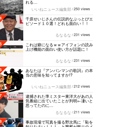
れる…
250 views
いいねニュース編集部
/
4
千原せいじさんの伝説的なぶっとびエ
ピソード１０選！どれも面白い！！
231 views
るなるな
/
5
これは癖になるｗｗアイフォンの読み
上げ機能の面白い使い方が話題に！
231 views
るなるな
/
6
あなたは『アンパンマンの歌詞』の本
当の意味を知ってますか!?
212 views
いいねニュース編集部
/
7
逮捕された準ミスター東洋大があの人
気番組に出ていたことが判明←凄いと
思ってたのに…
211 views
るなるな
/
8
事故現場で写真を撮る野次馬に「恥を
知りなさい！！！」と警察が怒りのメ