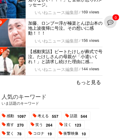
ッセージ。
169 views
いいねニュース編集部
/
0
9
加藤、ロンブー淳が極楽とんぼ山本の
地上波復帰に号泣。その想いに感
動！！！
156 views
いいねニュース編集部
/
10
【感動実話】ビートたけしが葬式で号
泣。たけしさんの母親が「小遣いく
れ！」と請求し続けた理由に感...
144 views
いいねニュース編集部
/
もっと見る
人気のキーワード
いま話題のキーワード
感動
考える
話題
1097
557
544
癒す
笑う
泣く
270
264
123
驚く
コロナ
衝撃映像
78
19
10