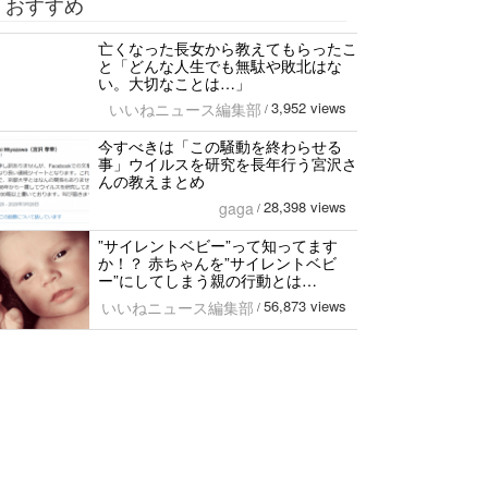
おすすめ
亡くなった長女から教えてもらったこ
と「どんな人生でも無駄や敗北はな
い。大切なことは…」
3,952 views
いいねニュース編集部
/
今すべきは「この騒動を終わらせる
事」ウイルスを研究を長年行う宮沢さ
んの教えまとめ
28,398 views
gaga
/
”サイレントベビー”って知ってます
か！？ 赤ちゃんを”サイレントベビ
ー”にしてしまう親の行動とは…
56,873 views
いいねニュース編集部
/