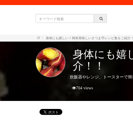
身体にも嬉しい！簡単美味しいさつま芋レシピ集をご紹介
身体にも嬉
介！！
炊飯器やレンジ、トースターで簡
704 views