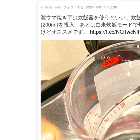
khaleda_amin
フォローする
2020-10-07 18:02:38
激ウマ焼き芋は炊飯器を使うといい。炊
(200ml)を投入。あとは白米炊飯モー
けどオススメです。
https://t.co/NQ1wcNl