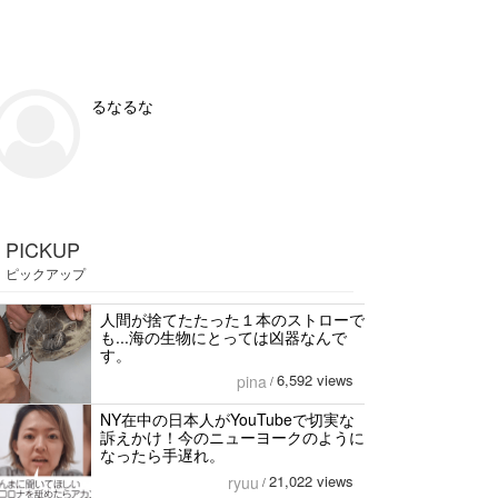
るなるな
PICKUP
ピックアップ
人間が捨てたたった１本のストローで
も...海の生物にとっては凶器なんで
す。
6,592 views
pina
/
NY在中の日本人がYouTubeで切実な
訴えかけ！今のニューヨークのように
なったら手遅れ。
21,022 views
ryuu
/