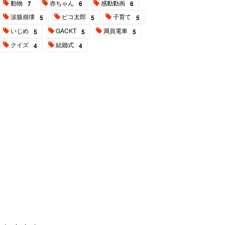
動物
赤ちゃん
感動動画
7
6
6
涙腺崩壊
ピコ太郎
子育て
5
5
5
いじめ
GACKT
満員電車
5
5
5
クイズ
結婚式
4
4