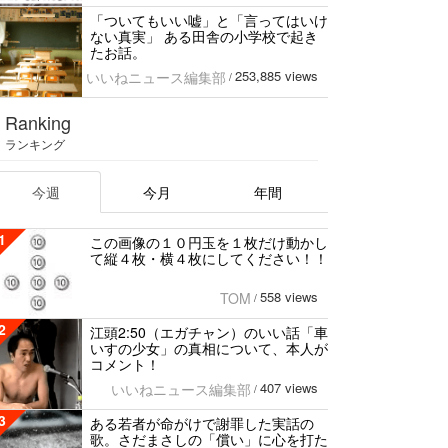
「ついてもいい嘘」と「言ってはいけ
ない真実」 ある田舎の小学校で起き
たお話。
253,885 views
いいねニュース編集部
/
Ranking
ランキング
今週
今月
年間
1
この画像の１０円玉を１枚だけ動かし
て縦４枚・横４枚にしてください！！
558 views
TOM
/
2
江頭2:50（エガチャン）のいい話「車
いすの少女」の真相について、本人が
コメント！
407 views
いいねニュース編集部
/
3
ある若者が命がけで謝罪した実話の
歌。さだまさしの「償い」に心を打た