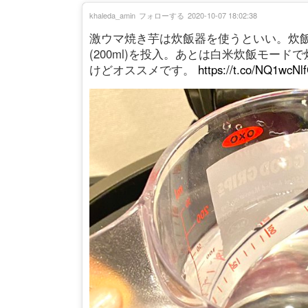
khaleda_amin
フォローする
2020-10-07 18:02:38
激ウマ焼き芋は炊飯器を使うといい。炊
(200ml)を投入。あとは白米炊飯モー
けどオススメです。
https://t.co/NQ1wcNl