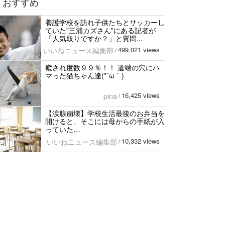
おすすめ
養護学校を訪れ子供たちとサッカーし
ていた”三浦カズさん”にある記者が
「人気取りですか？」と質問...
499,021 views
いいねニュース編集部
/
癒され度数９９％！！ 道端の穴にハ
マった猫ちゃん達(*´ω｀)
16,425 views
pina
/
【涙腺崩壊】学校生活最後のお弁当を
開けると、そこには母からの手紙が入
っていた…
10,332 views
いいねニュース編集部
/