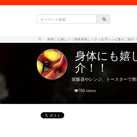
身体にも嬉しい！簡単美味しいさつま芋レシピ集をご紹介
身体にも嬉
介！！
炊飯器やレンジ、トースターで簡
704 views