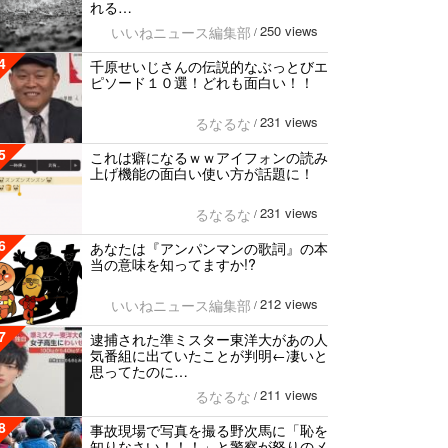
れる…
250 views
いいねニュース編集部
/
4
千原せいじさんの伝説的なぶっとびエ
ピソード１０選！どれも面白い！！
231 views
るなるな
/
5
これは癖になるｗｗアイフォンの読み
上げ機能の面白い使い方が話題に！
231 views
るなるな
/
6
あなたは『アンパンマンの歌詞』の本
当の意味を知ってますか!?
212 views
いいねニュース編集部
/
7
逮捕された準ミスター東洋大があの人
気番組に出ていたことが判明←凄いと
思ってたのに…
211 views
るなるな
/
8
事故現場で写真を撮る野次馬に「恥を
知りなさい！！！」と警察が怒りのメ