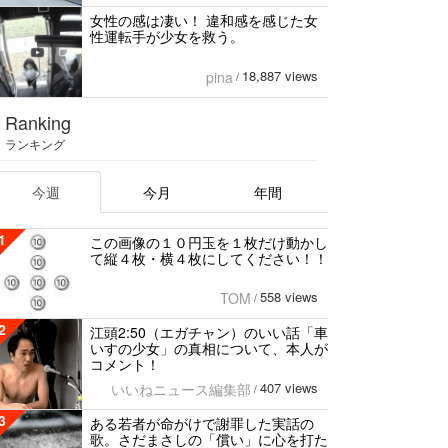
女性の感は凄い！ 違和感を感じた女
性運転手が少女を救う。
18,887 views
pina
/
Ranking
ランキング
今週
今月
年間
1
この画像の１０円玉を１枚だけ動かし
て縦４枚・横４枚にしてください！！
558 views
TOM
/
2
江頭2:50（エガチャン）のいい話「車
いすの少女」の真相について、本人が
コメント！
407 views
いいねニュース編集部
/
3
ある若者が命がけで謝罪した実話の
歌。さだまさしの「償い」に心を打た