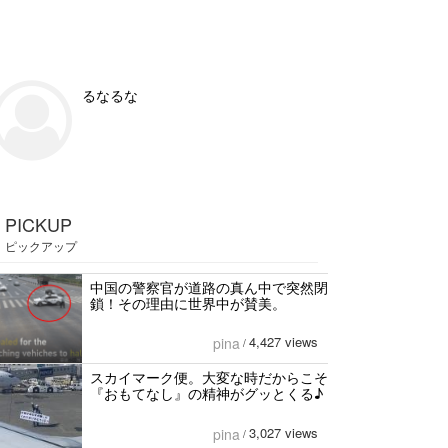
るなるな
PICKUP
ピックアップ
中国の警察官が道路の真ん中で突然閉
鎖！その理由に世界中が賛美。
4,427 views
pina
/
スカイマーク便。大変な時だからこそ
『おもてなし』の精神がグッとくる♪
3,027 views
pina
/