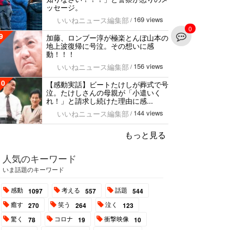
ッセージ。
169 views
いいねニュース編集部
/
0
9
加藤、ロンブー淳が極楽とんぼ山本の
地上波復帰に号泣。その想いに感
動！！！
156 views
いいねニュース編集部
/
10
【感動実話】ビートたけしが葬式で号
泣。たけしさんの母親が「小遣いく
れ！」と請求し続けた理由に感...
144 views
いいねニュース編集部
/
もっと見る
人気のキーワード
いま話題のキーワード
感動
考える
話題
1097
557
544
癒す
笑う
泣く
270
264
123
驚く
コロナ
衝撃映像
78
19
10