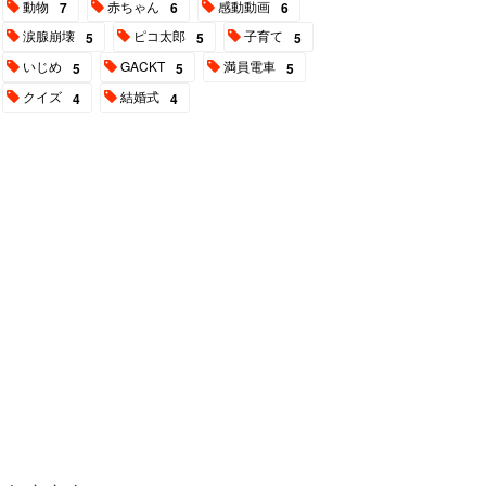
動物
赤ちゃん
感動動画
7
6
6
涙腺崩壊
ピコ太郎
子育て
5
5
5
いじめ
GACKT
満員電車
5
5
5
クイズ
結婚式
4
4