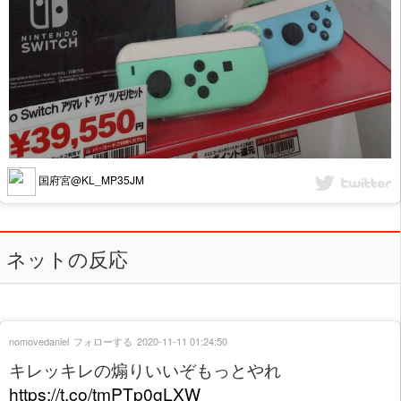
国府宮@KL_MP35JM
ネットの反応
nomovedaniel
フォローする
2020-11-11 01:24:50
キレッキレの煽りいいぞもっとやれ
https://t.co/tmPTp0gLXW