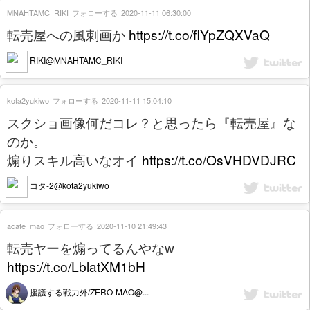
MNAHTAMC_RIKI
フォローする
2020-11-11 06:30:00
転売屋への風刺画か
https://t.co/fIYpZQXVaQ
RIKI@MNAHTAMC_RIKI
kota2yukiwo
フォローする
2020-11-11 15:04:10
スクショ画像何だコレ？と思ったら『転売屋』な
のか。
煽りスキル高いなオイ
https://t.co/OsVHDVDJRC
コタ-2@kota2yukiwo
acafe_mao
フォローする
2020-11-10 21:49:43
転売ヤーを煽ってるんやなw
https://t.co/LblatXM1bH
援護する戦力外/ZERO-MAO@...