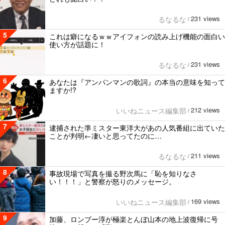
231 views
るなるな
/
5
これは癖になるｗｗアイフォンの読み上げ機能の面白い
使い方が話題に！
231 views
るなるな
/
6
あなたは『アンパンマンの歌詞』の本当の意味を知って
ますか!?
212 views
いいねニュース編集部
/
7
逮捕された準ミスター東洋大があの人気番組に出ていた
ことが判明←凄いと思ってたのに…
211 views
るなるな
/
8
事故現場で写真を撮る野次馬に「恥を知りなさ
い！！！」と警察が怒りのメッセージ。
169 views
いいねニュース編集部
/
9
加藤、ロンブー淳が極楽とんぼ山本の地上波復帰に号