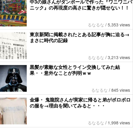
中3の娘さんがダンボールで作った『ワニワニパ
ニック』の再現度の高さに驚きが隠せない！！
るなるな
/
5,353 views
東京新聞に掲載されたとある記事が胸に迫る→
まさに時代の記録
るなるな
/
3,213 views
黒髪が素敵な女性とライン交換してみた結
果・・意外なことが判明ｗｗ
るなるな
/
845 views
金爆・ 鬼龍院さんが実家に帰ると弟がボロボロ
の服を→理由を聞いてみると・・・
るなるな
/
1,998 views