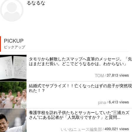
るなるな
PICKUP
ピックアップ
タモリから解散したスマップへ直筆のメッセージ。「先
はまだまだ長い。どこでどうなるかは、わからない」
37,813 views
TOM
/
結婚式でサプライズ！！亡くなったはずの息子が突然現
れた！？
6,413 views
pina
/
養護学校を訪れ子供たちとサッカーしていた”三浦カズ
さん”にある記者が「人気取りですか？」と質問...
499,021 views
いいねニュース編集部
/