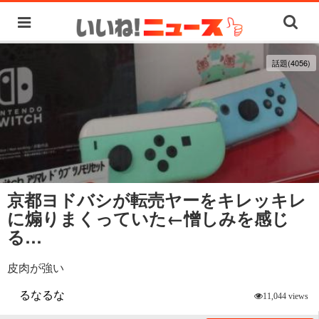
話題(4056)
京都ヨドバシが転売ヤーをキレッキレ
に煽りまくっていた←憎しみを感じ
る…
皮肉が強い
るなるな
11,044 views