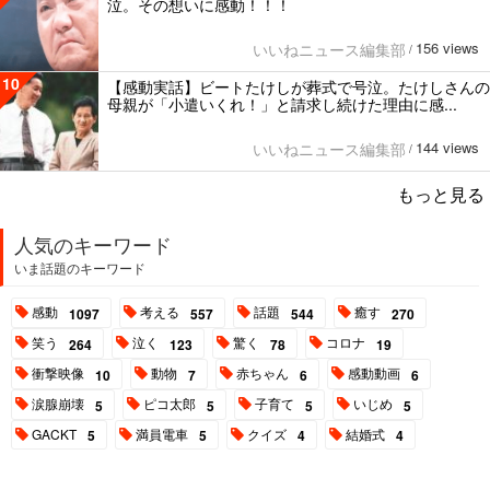
泣。その想いに感動！！！
156 views
いいねニュース編集部
/
10
【感動実話】ビートたけしが葬式で号泣。たけしさんの
母親が「小遣いくれ！」と請求し続けた理由に感...
144 views
いいねニュース編集部
/
もっと見る
人気のキーワード
いま話題のキーワード
感動
考える
話題
癒す
1097
557
544
270
笑う
泣く
驚く
コロナ
264
123
78
19
衝撃映像
動物
赤ちゃん
感動動画
10
7
6
6
涙腺崩壊
ピコ太郎
子育て
いじめ
5
5
5
5
GACKT
満員電車
クイズ
結婚式
5
5
4
4