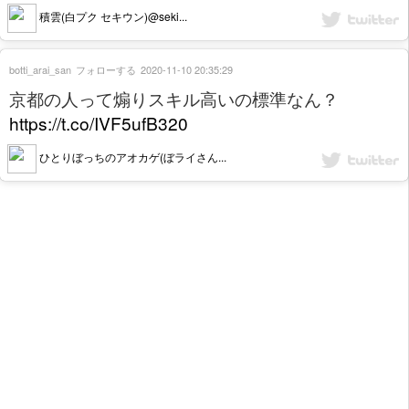
積雲(白プク セキウン)@seki...
botti_arai_san
フォローする
2020-11-10 20:35:29
京都の人って煽りスキル高いの標準なん？
https://t.co/IVF5ufB320
ひとりぼっちのアオカゲ(ぼライさん...