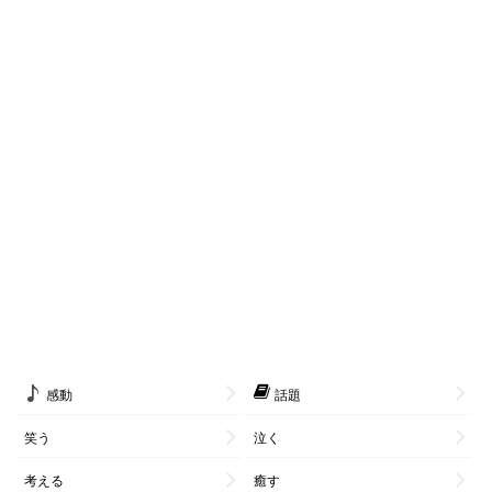
感動
話題
笑う
泣く
考える
癒す