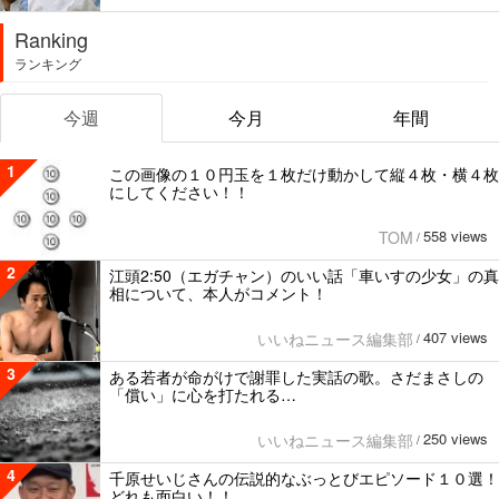
Ranking
ランキング
今週
今月
年間
1
この画像の１０円玉を１枚だけ動かして縦４枚・横４枚
にしてください！！
558 views
TOM
/
2
江頭2:50（エガチャン）のいい話「車いすの少女」の真
相について、本人がコメント！
407 views
いいねニュース編集部
/
3
ある若者が命がけで謝罪した実話の歌。さだまさしの
「償い」に心を打たれる…
250 views
いいねニュース編集部
/
4
千原せいじさんの伝説的なぶっとびエピソード１０選！
どれも面白い！！