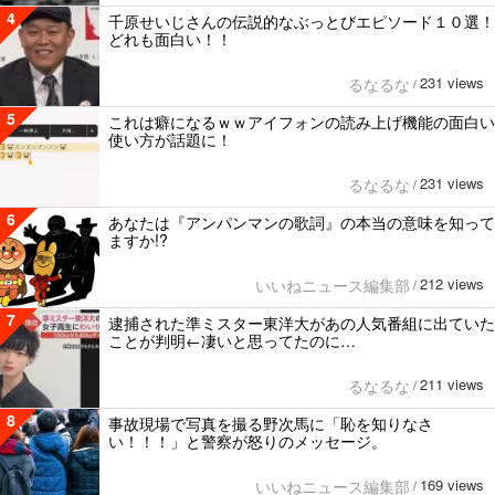
4
千原せいじさんの伝説的なぶっとびエピソード１０選！
どれも面白い！！
231 views
るなるな
/
5
これは癖になるｗｗアイフォンの読み上げ機能の面白い
使い方が話題に！
231 views
るなるな
/
6
あなたは『アンパンマンの歌詞』の本当の意味を知って
ますか!?
212 views
いいねニュース編集部
/
7
逮捕された準ミスター東洋大があの人気番組に出ていた
ことが判明←凄いと思ってたのに…
211 views
るなるな
/
8
事故現場で写真を撮る野次馬に「恥を知りなさ
い！！！」と警察が怒りのメッセージ。
169 views
いいねニュース編集部
/