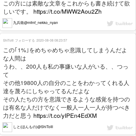
この方には素敵な文章をこれからも書き続けて欲
しいです。
https://t.co/MWW2Aou2Zh
九兵衛@mfmf_nekko_nyan
ShiToIll
フォローする
2020-08-08 08:23:57
この｢1%｣をめちゃめちゃ意識してしまうんだよ
な人間は
うわ、、200人も私の事嫌いな人がいる、、つっ
て
その他19800人の自分のことをわかってくれる人
達を蔑ろにしちゃってるんだよな
その人たちの方を意識できるような感覚を持つの
は有名な人だけでなく一般人一人一人が持つべき
力だと思う
https://t.co/yIPEn4EdXM
しと(ほんもの)@ShiToIll