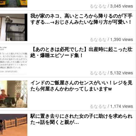
るなるな
/
3,045 views
我が家のネコ、高いところから降りるのが下手
すぎる…→おじさんみたいな降り方が可愛い！
るなるな
/
1,390 views
【あのときは必死でした】出産時に起こった壮
絶・爆睡エピソード集！
るなるな
/
5,132 views
インドのご飯屋さんのセンスがいい！レジを見
たら何屋さんかわかってしまいますw
るなるな
/
1,174 views
駅に置き去りにされた女の子に助けを求められ
た→話を聞くと親が…