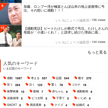
9
加藤、ロンブー淳が極楽とんぼ山本の地上波復帰に号
泣。その想いに感動！！！
156 views
いいねニュース編集部
/
10
【感動実話】ビートたけしが葬式で号泣。たけしさんの
母親が「小遣いくれ！」と請求し続けた理由に感...
144 views
いいねニュース編集部
/
もっと見る
人気のキーワード
いま話題のキーワード
感動
考える
話題
癒す
1097
557
544
270
笑う
泣く
驚く
コロナ
264
123
78
19
衝撃映像
動物
赤ちゃん
感動動画
10
7
6
6
涙腺崩壊
ピコ太郎
子育て
いじめ
5
5
5
5
GACKT
満員電車
クイズ
結婚式
5
5
4
4