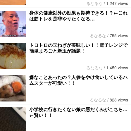
るなるな
/
1,247 views
身体の健康以外の効果も期待できる！？←これ
は筋トレを是非やりたくなる…
るなるな
/
755 views
トロトロの玉ねぎが美味しい！！電子レンジで
簡単まるごと新玉が話題！
るなるな
/
1,450 views
嫌なことあったの？人参をやけ食いしているハ
ムスターが可愛い！！
るなるな
/
828 views
小学校に行きたくない娘の悪だくみがこちら…
←賢い！！