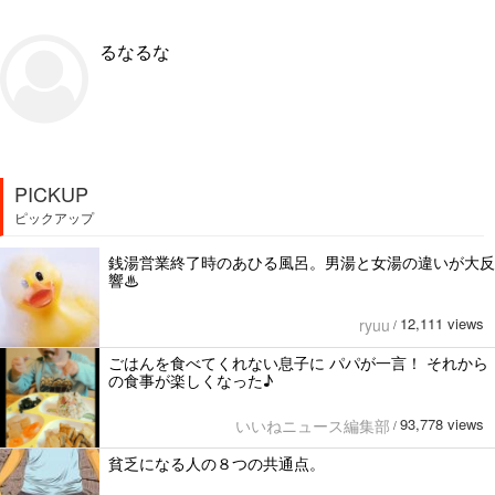
るなるな
PICKUP
ピックアップ
銭湯営業終了時のあひる風呂。男湯と女湯の違いが大反
響♨
12,111 views
ryuu
/
ごはんを食べてくれない息子に パパが一言！ それから
の食事が楽しくなった♪
93,778 views
いいねニュース編集部
/
貧乏になる人の８つの共通点。