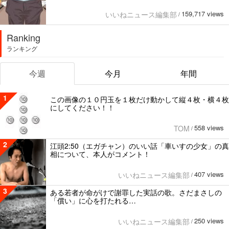
159,717 views
いいねニュース編集部
/
Ranking
ランキング
今週
今月
年間
1
この画像の１０円玉を１枚だけ動かして縦４枚・横４枚
にしてください！！
558 views
TOM
/
2
江頭2:50（エガチャン）のいい話「車いすの少女」の真
相について、本人がコメント！
407 views
いいねニュース編集部
/
3
ある若者が命がけで謝罪した実話の歌。さだまさしの
「償い」に心を打たれる…
250 views
いいねニュース編集部
/