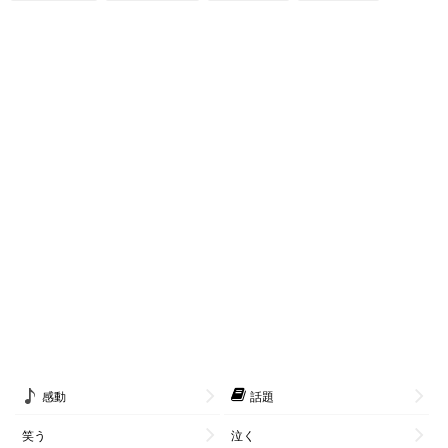
感動
話題
笑う
泣く