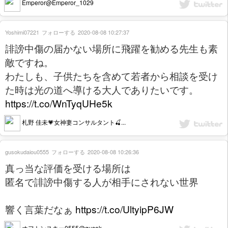
Emperor@Emperor_1029
Yoshimi07221
フォローする
2020-08-08 10:27:37
誹謗中傷の届かない場所に飛躍を勧める先生も素
敵ですね。
わたしも、子供たちを含めて若者から相談を受け
た時は光の道へ導ける大人でありたいです。
https://t.co/WnTyqUHe5k
札野 佳未💗女神妻コンサルタント🍒...
gusokudaiou0555
フォローする
2020-08-08 10:26:36
真っ当な評価を受ける場所は
匿名で誹謗中傷する人が相手にされない世界
響く言葉だなぁ
https://t.co/UltyipP6JW
オフトンスキー0555@gusok...