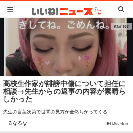
感動(1868)
高校生作家が誹謗中傷について担任に
相談→先生からの返事の内容が素晴ら
しかった
先生の言葉次第で世間の見方が全然ちがってくる
るなるな
11,636 views