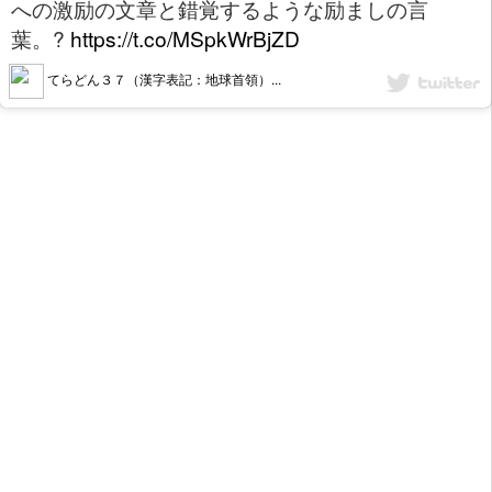
への激励の文章と錯覚するような励ましの言
葉。?️
https://t.co/MSpkWrBjZD
てらどん３７（漢字表記：地球首領）...