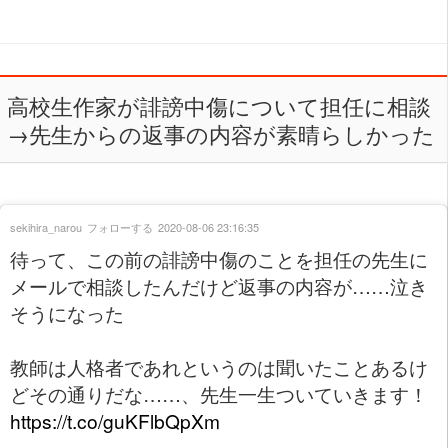
高校生作家が誹謗中傷について担任に相談
→先生からの返事の内容が素晴らしかった
sekihira_narou
フォローする
2020-08-06 23:16:35
待って、この前の誹謗中傷のことを担任の先生に
メールで相談したんだけど返事の内容が……泣き
そうになった
教師は人格者であれというのは聞いたことあるけ
どその通りだな……、先生一生ついていきます！
https://t.co/guKFlbQpXm