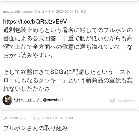
mayabashimusume
フォローする
2020-07-31 14:19:54
https://t.co/bQRtJ2vE9V
過剰包装止めろという署名に対してのブルボンの
書面による公式回答。丁重で腰が低いながらも高
潔で上品で全方面への敬意に満ち溢れていて、な
おかつ読みやすい。
そして終盤にきてSDGsに配慮したという「スト
ローにもなるクッキー」という新商品の宣伝も忘
れないしたたかさ。
たけのこぽこぽこ@mayabash...
_akuchan
フォローする
2020-07-31 07:29:33
ブルボンさんの取り組み