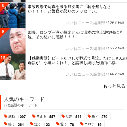
8
事故現場で写真を撮る野次馬に「恥を知りなさ
い！！！」と警察が怒りのメッセージ。
169 views
いいねニュース編集部
/
9
加藤、ロンブー淳が極楽とんぼ山本の地上波復帰に号
泣。その想いに感動！！！
156 views
いいねニュース編集部
/
10
【感動実話】ビートたけしが葬式で号泣。たけしさんの
母親が「小遣いくれ！」と請求し続けた理由に感...
144 views
いいねニュース編集部
/
もっと見る
人気のキーワード
いま話題のキーワード
感動
考える
話題
癒す
1097
557
544
270
笑う
泣く
驚く
コロナ
264
123
78
19