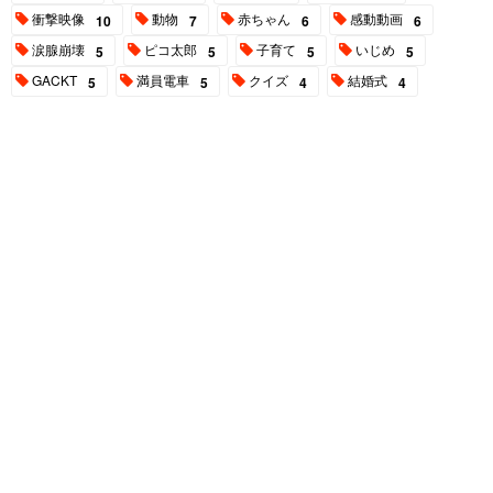
衝撃映像
動物
赤ちゃん
感動動画
10
7
6
6
涙腺崩壊
ピコ太郎
子育て
いじめ
5
5
5
5
GACKT
満員電車
クイズ
結婚式
5
5
4
4