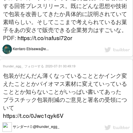
する回答プレスリリース。既にどんな思想や技術
で包装を改善してきたか具体的に説明されていて
素晴らしい。そしてここまで考えられているお菓
子をあの安さで販売できる企業努力はすごいな。
PDF:
https://t.co/nafusi72or
Kentaro Ebisawa@e...
thunder_egg_
フォローする
2020-07-31 00:49:19
包装がだんだん薄くなっていることとかインク変
えたこととかバイオマス素材に変えていっている
こととか知らないことがいっぱい書いてあった
プラスチック包装削減のご意見と署名の受領につ
いて
https://t.co/0Jwc1qyk6V
サンダー⚡🥚@thunder_egg_