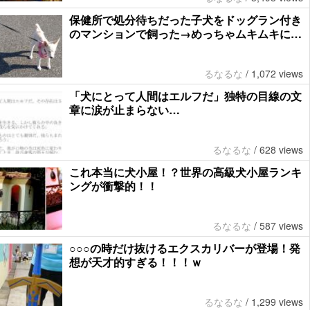
保健所で処分待ちだった子犬をドッグラン付き
のマンションで飼った→めっちゃムキムキに…
るなるな
/
1,072 views
「犬にとって人間はエルフだ」独特の目線の文
章に涙が止まらない…
るなるな
/
628 views
これ本当に犬小屋！？世界の高級犬小屋ランキ
ングが衝撃的！！
るなるな
/
587 views
○○○の時だけ抜けるエクスカリバーが登場！発
想が天才的すぎる！！！ｗ
るなるな
/
1,299 views