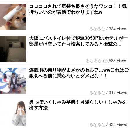
コロコロされて気持ち良さそうなワンコ！！気
持ちいいのが表情でわかりますねw
るなるな
/
324 views
大阪にバストイレ付で税込3050円のホテルが一
部屋だけ空いてた→検索してみると衝撃の...
るなるな
/
2,583 views
遊園地の乗り物がまさかのセルフ…wwこれはご
飯食べる前に乗らないとダメだな！！
るなるな
/
317 views
男っぽいくしゃみ卒業！可愛らしいくしゃみを
出す方法！
るなるな
/
433 views