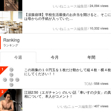
24,094 views
いいねニュース編集部
/
【涙腺崩壊】学校生活最後のお弁当を開けると、そこに
は母からの手紙が入っていた…
10,332 views
いいねニュース編集部
/
Ranking
ランキング
今週
今月
年間
1
この画像の１０円玉を１枚だけ動かして縦４枚・横４枚
にしてください！！
558 views
TOM
/
2
江頭2:50（エガチャン）のいい話「車いすの少女」の真
相について、本人がコメント！
407 views
いいねニュース編集部
/