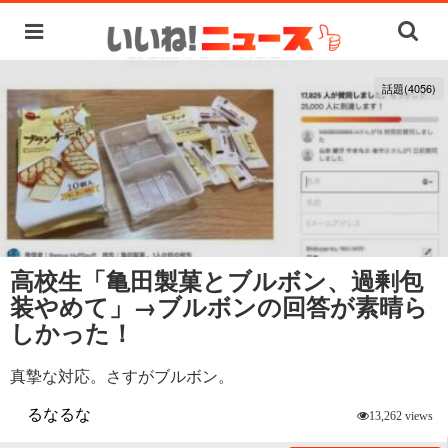
話題(4056)
高校生「亀田製菓とブルボン、過剰包
装やめて」→ブルボンの回答が素晴ら
しかった！
真摯な対応。さすがブルボン。
るなるな
13,262 views