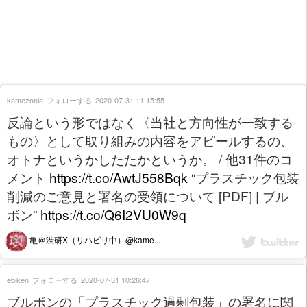
kamezonia
フォローする
2020-07-31 11:15:55
反論という形ではなく〈当社と方向性が一致する
もの〉として取り組みの内容をアピールするの、
オトナというかしたたかというか。 / 他31件のコ
メント
https://t.co/AwtJ558Bqk
“プラスチック包装
削減のご意見と署名の受領について [PDF] | ブル
ボン”
https://t.co/Q6I2VU0W9q
亀＠渋研X（リハビリ中）@kame...
ebiken
フォローする
2020-07-31 10:26:47
ブルボンの「プラスチック過剰包装」の署名に関