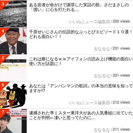
3
ある若者が命がけで謝罪した実話の歌。さだまさしの
「償い」に心を打たれる…
250 views
いいねニュース編集部
/
4
千原せいじさんの伝説的なぶっとびエピソード１０選！
どれも面白い！！
231 views
るなるな
/
5
これは癖になるｗｗアイフォンの読み上げ機能の面白い
使い方が話題に！
231 views
るなるな
/
6
あなたは『アンパンマンの歌詞』の本当の意味を知って
ますか!?
212 views
いいねニュース編集部
/
7
逮捕された準ミスター東洋大があの人気番組に出ていた
ことが判明←凄いと思ってたのに…
211 views
るなるな
/