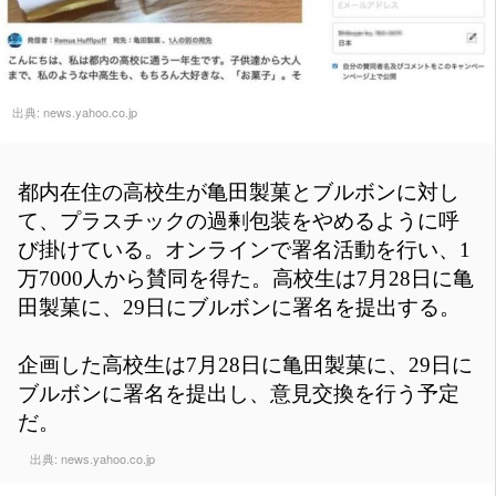
出典:
news.yahoo.co.jp
都内在住の高校生が亀田製菓とブルボンに対し
て、プラスチックの過剰包装をやめるように呼
び掛けている。オンラインで署名活動を行い、1
万7000人から賛同を得た。高校生は7月28日に亀
田製菓に、29日にブルボンに署名を提出する。
企画した高校生は7月28日に亀田製菓に、29日に
ブルボンに署名を提出し、意見交換を行う予定
だ。
出典:
news.yahoo.co.jp