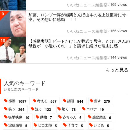
169 views
いいねニュース編集部
/
9
加藤、ロンブー淳が極楽とんぼ山本の地上波復帰に号
泣。その想いに感動！！！
156 views
いいねニュース編集部
/
10
【感動実話】ビートたけしが葬式で号泣。たけしさんの
母親が「小遣いくれ！」と請求し続けた理由に感...
144 views
いいねニュース編集部
/
もっと見る
人気のキーワード
いま話題のキーワード
感動
考える
話題
癒す
1097
557
544
270
笑う
泣く
驚く
コロナ
264
123
78
19
衝撃映像
動物
赤ちゃん
感動動画
10
7
6
6
涙腺崩壊
ピコ太郎
子育て
いじめ
5
5
5
5