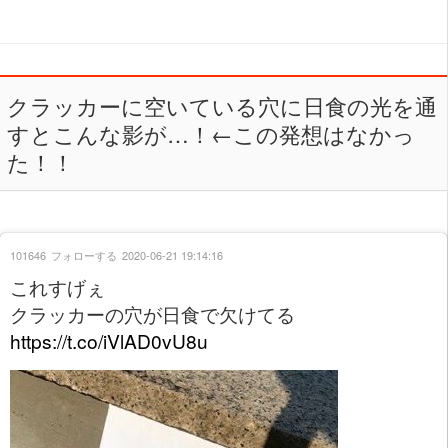
クラッカーに空いている穴に日食の光を通
すとこんな影が…！←この発想はなかっ
た！！
101646
フォローする
2020-06-21 19:14:16
これすげぇ
クラッカーの穴が日食で欠けてる
https://t.co/iVlAD0vU8u