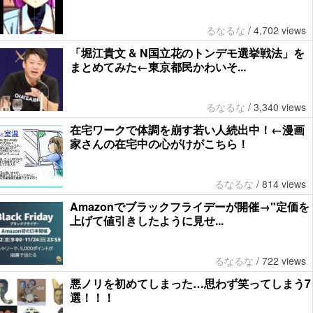
るなるな
/
4,702 views
「堀江貴文 & N国立花のトンデモ選挙戦法」を
まとめてみた←東京都民かわいそ...
るなるな
/
3,340 views
在宅ワークで体調を崩す若い人続出中！←漫画
家さんの在宅中の心がけがこちら！
るなるな
/
814 views
Amazonでブラックフライデーが開催→"定価を
上げて値引きしたように見せ...
るなるな
/
722 views
悪ノリを初めてしまった…思わず笑ってしまう7
選！！！