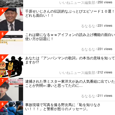
250 views
いいねニュース編集部
/
4
千原せいじさんの伝説的なぶっとびエピソード１０選！
どれも面白い！！
231 views
るなるな
/
5
これは癖になるｗｗアイフォンの読み上げ機能の面白い
使い方が話題に！
231 views
るなるな
/
6
あなたは『アンパンマンの歌詞』の本当の意味を知って
ますか!?
212 views
いいねニュース編集部
/
7
逮捕された準ミスター東洋大があの人気番組に出ていた
ことが判明←凄いと思ってたのに…
211 views
るなるな
/
8
事故現場で写真を撮る野次馬に「恥を知りなさ
い！！！」と警察が怒りのメッセージ。