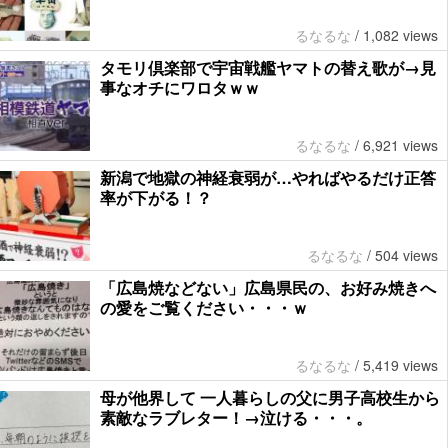
るなるな
/
1,082 views
タモリ倶楽部で宇宙戦艦ヤマトの替え歌が→見
事なオチにワロタｗｗ
るなるな
/
6,921 views
新潟で地獄の神経衰弱が…やればやるだけ正答
率が下がる！？
るなるな
/
504 views
「広島焼などない」広島県民の、お好み焼きへ
の愛をご覧ください・・・ｗ
るなるな
/
5,419 views
母が他界して 一人暮らしの父に男子高校生から
素敵なラブレター！→泣ける・・・。