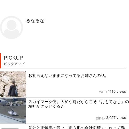
るなるな
PICKUP
ピックアップ
お礼言えないままになってるお姉さんの話。
415 views
ryuu
/
スカイマーク便。大変な時だからこそ『おもてなし』の
精神がグッとくる♪
3,027 views
pina
/
意外と正解率の低い「正方形の合計面積」これって難