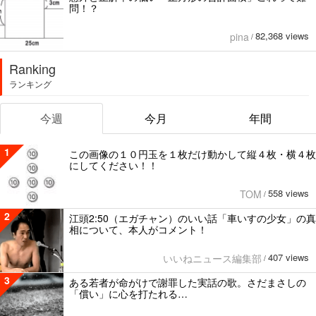
問！？
82,368 views
pina
/
Ranking
ランキング
今週
今月
年間
1
この画像の１０円玉を１枚だけ動かして縦４枚・横４枚
にしてください！！
558 views
TOM
/
2
江頭2:50（エガチャン）のいい話「車いすの少女」の真
相について、本人がコメント！
407 views
いいねニュース編集部
/
3
ある若者が命がけで謝罪した実話の歌。さだまさしの
「償い」に心を打たれる…