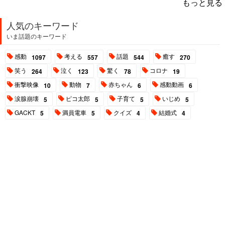
もっと見る
人気のキーワード
いま話題のキーワード
感動
考える
話題
癒す
1097
557
544
270
笑う
泣く
驚く
コロナ
264
123
78
19
衝撃映像
動物
赤ちゃん
感動動画
10
7
6
6
涙腺崩壊
ピコ太郎
子育て
いじめ
5
5
5
5
GACKT
満員電車
クイズ
結婚式
5
5
4
4