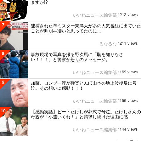
ますか!?
212 views
いいねニュース編集部
/
7
逮捕された準ミスター東洋大があの人気番組に出ていた
ことが判明←凄いと思ってたのに…
211 views
るなるな
/
8
事故現場で写真を撮る野次馬に「恥を知りなさ
い！！！」と警察が怒りのメッセージ。
169 views
いいねニュース編集部
/
9
加藤、ロンブー淳が極楽とんぼ山本の地上波復帰に号
泣。その想いに感動！！！
156 views
いいねニュース編集部
/
10
【感動実話】ビートたけしが葬式で号泣。たけしさんの
母親が「小遣いくれ！」と請求し続けた理由に感...
144 views
いいねニュース編集部
/