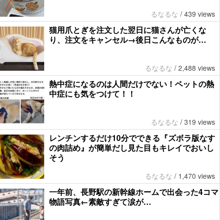
るなるな
/
439 views
猫用爪とぎを注文した翌日に猫さんが亡くな
り、注文をキャンセル→後日こんなものが…
るなるな
/
2,488 views
熱中症になるのは人間だけでない！ペットの熱
中症にも気をつけて！！
るなるな
/
319 views
レンチンするだけ10分でできる『ズボラ版なす
の肉詰め』が簡単だし見た目もキレイでおいし
そう
るなるな
/
1,470 views
一年前、長野駅の新幹線ホームで出会った4コマ
物語写真←素敵すぎて涙が…