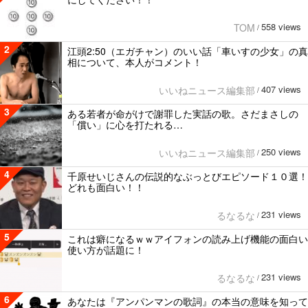
558 views
TOM
/
2
江頭2:50（エガチャン）のいい話「車いすの少女」の真
相について、本人がコメント！
407 views
いいねニュース編集部
/
3
ある若者が命がけで謝罪した実話の歌。さだまさしの
「償い」に心を打たれる…
250 views
いいねニュース編集部
/
4
千原せいじさんの伝説的なぶっとびエピソード１０選！
どれも面白い！！
231 views
るなるな
/
5
これは癖になるｗｗアイフォンの読み上げ機能の面白い
使い方が話題に！
231 views
るなるな
/
6
あなたは『アンパンマンの歌詞』の本当の意味を知って