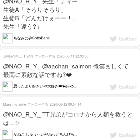
@NAO_R_Y_ 先生「ティー」
生徒A「そろりそろり」
生徒B「どんだけぇーー！」
先生「違う?」
ちなみに@SottoBank
xbVkjP3MEcHTpY3
フォローする
2020-06-11 22:33:05
@NAO_R_Y_ @aachan_salmon 微笑ましくて
最高に素敵な話ですね?❤️
思ったより好きいや大好き👑🐃@xb...
Maestrito_pixie
フォローする
2020-06-12 09:54:14
@NAO_R_Y_ TT兄弟がコロナから人類を救うと
は…✨
かねこ しゅうへい@ねっとちんぴら...