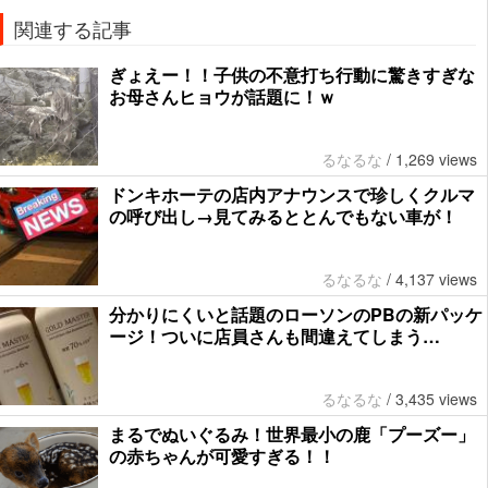
関連する記事
ぎょえー！！子供の不意打ち行動に驚きすぎな
お母さんヒョウが話題に！ｗ
るなるな
/
1,269 views
ドンキホーテの店内アナウンスで珍しくクルマ
の呼び出し→見てみるととんでもない車が！
るなるな
/
4,137 views
分かりにくいと話題のローソンのPBの新パッケ
ージ！ついに店員さんも間違えてしまう…
るなるな
/
3,435 views
まるでぬいぐるみ！世界最小の鹿「プーズー」
の赤ちゃんが可愛すぎる！！