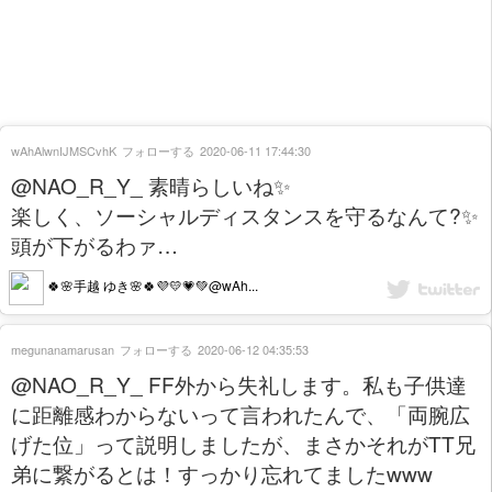
wAhAlwnIJMSCvhK
フォローする
2020-06-11 17:44:30
@NAO_R_Y_ 素晴らしいね✨
楽しく、ソーシャルディスタンスを守るなんて?✨
頭が下がるわァ…
🍀🌸手越 ゆき🌸🍀💜💛💗💚@wAh...
megunanamarusan
フォローする
2020-06-12 04:35:53
@NAO_R_Y_ FF外から失礼します。私も子供達
に距離感わからないって言われたんで、「両腕広
げた位」って説明しましたが、まさかそれがTT兄
弟に繋がるとは！すっかり忘れてましたwww