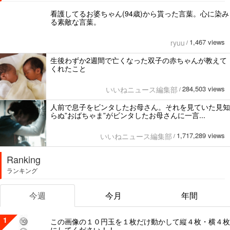
看護してるお婆ちゃん(94歳)から貰った言葉。心に染み
る素敵な言葉。
1,467 views
ryuu
/
生後わずか2週間で亡くなった双子の赤ちゃんが教えて
くれたこと
284,503 views
いいねニュース編集部
/
人前で息子をビンタしたお母さん。それを見ていた見知
らぬ”おばちゃま”がビンタしたお母さんに一言...
1,717,289 views
いいねニュース編集部
/
Ranking
ランキング
今週
今月
年間
1
この画像の１０円玉を１枚だけ動かして縦４枚・横４枚
にしてください！！