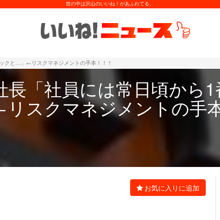
世の中は沢山のいいね！があふれてる。
ミックと…」←リスクマネジメントの手本！！！
社長「社員には常日頃から1
←リスクマネジメントの手
お気に入りに追加