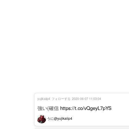
yujikaiip4
フォローする
2020-06-07 11:03:04
強い(確信
https://t.co/vQgeyL7pYS
うに@yujikaiip4