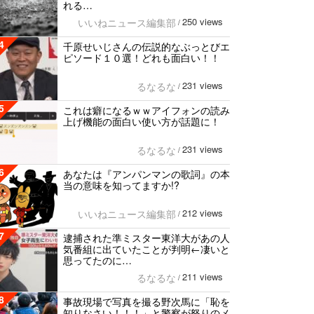
れる…
250 views
いいねニュース編集部
/
4
千原せいじさんの伝説的なぶっとびエ
ピソード１０選！どれも面白い！！
231 views
るなるな
/
5
これは癖になるｗｗアイフォンの読み
上げ機能の面白い使い方が話題に！
231 views
るなるな
/
6
あなたは『アンパンマンの歌詞』の本
当の意味を知ってますか!?
212 views
いいねニュース編集部
/
7
逮捕された準ミスター東洋大があの人
気番組に出ていたことが判明←凄いと
思ってたのに…
211 views
るなるな
/
8
事故現場で写真を撮る野次馬に「恥を
知りなさい！！！」と警察が怒りのメ