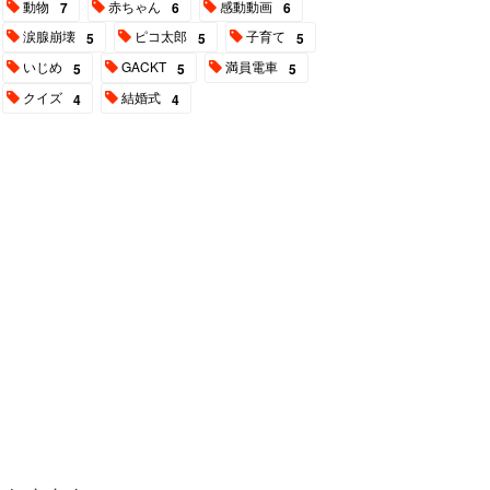
動物
赤ちゃん
感動動画
7
6
6
涙腺崩壊
ピコ太郎
子育て
5
5
5
いじめ
GACKT
満員電車
5
5
5
クイズ
結婚式
4
4