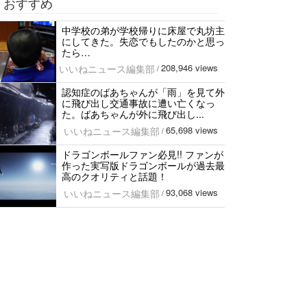
おすすめ
中学校の弟が学校帰りに床屋で丸坊主
にしてきた。失恋でもしたのかと思っ
たら…
208,946 views
いいねニュース編集部
/
認知症のばあちゃんが「雨」を見て外
に飛び出し交通事故に遭い亡くなっ
た。ばあちゃんが外に飛び出し...
65,698 views
いいねニュース編集部
/
ドラゴンボールファン必見!! ファンが
作った実写版ドラゴンボールが過去最
高のクオリティと話題！
93,068 views
いいねニュース編集部
/