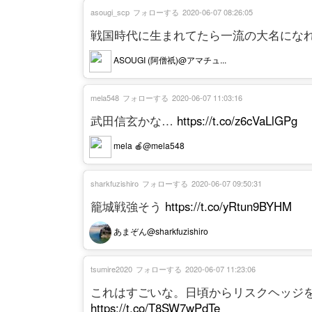
asougi_scp
フォローする
2020-06-07 08:26:05
戦国時代に生まれてたら一流の大名にな
ASOUGI (阿僧祇)@アマチュ...
mela548
フォローする
2020-06-07 11:03:16
武田信玄かな…
https://t.co/z6cVaLlGPg
mela 🍎@mela548
sharkfuzishiro
フォローする
2020-06-07 09:50:31
籠城戦強そう
https://t.co/yRtun9BYHM
あまぞん@sharkfuzishiro
tsumire2020
フォローする
2020-06-07 11:23:06
これはすごいな。日頃からリスクヘッジ
https://t.co/T8SW7wPdTe