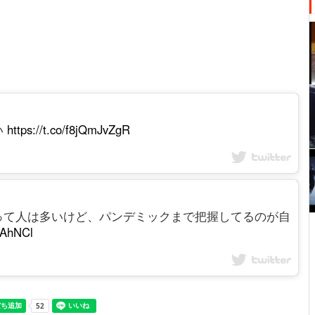
い
https://t.co/f8jQmJvZgR
って人は多いけど、パンデミックまで把握してるのが自
kEAhNCl