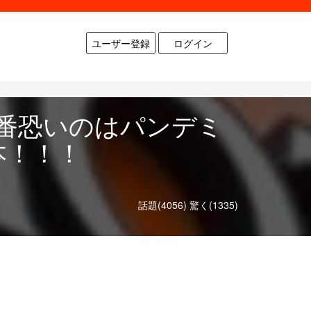
ユーザー登録
ログイン
番恐いのはパンデミ
本！！！
話題(4056)
驚く(1335)