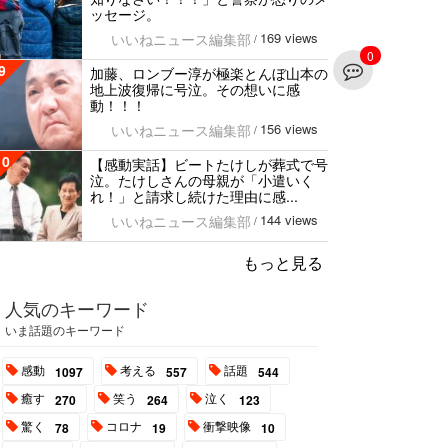
ッセージ。
169 views
いいねニュース編集部
/
0
9
加藤、ロンブー淳が極楽とんぼ山本の
地上波復帰に号泣。その想いに感
動！！！
156 views
いいねニュース編集部
/
10
【感動実話】ビートたけしが葬式で号
泣。たけしさんの母親が「小遣いく
れ！」と請求し続けた理由に感...
144 views
いいねニュース編集部
/
もっと見る
人気のキーワード
いま話題のキーワード
感動
考える
話題
1097
557
544
癒す
笑う
泣く
270
264
123
驚く
コロナ
衝撃映像
78
19
10