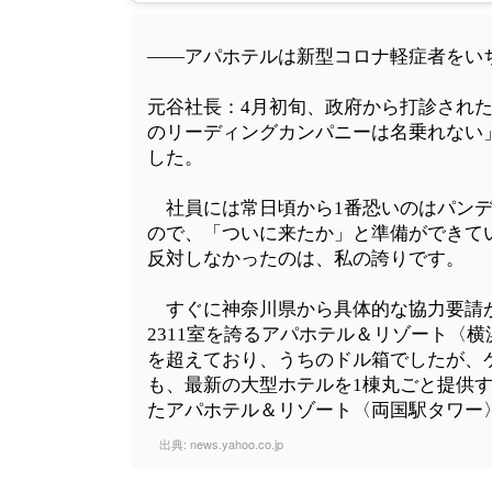
――アパホテルは新型コロナ軽症者をい
元谷社長：4月初旬、政府から打診され
のリーディングカンパニーは名乗れない
した。
社員には常日頃から1番恐いのはパンデ
ので、「ついに来たか」と準備ができて
反対しなかったのは、私の誇りです。
すぐに神奈川県から具体的な協力要請が
2311室を誇るアパホテル＆リゾート〈
を超えており、うちのドル箱でしたが、
も、最新の大型ホテルを1棟丸ごと提供
たアパホテル＆リゾート〈両国駅タワー〉
出典:
news.yahoo.co.jp