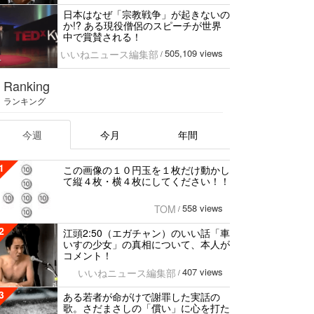
日本はなぜ「宗教戦争」が起きないの
か!? ある現役僧侶のスピーチが世界
中で賞賛される！
505,109 views
いいねニュース編集部
/
Ranking
ランキング
今週
今月
年間
1
この画像の１０円玉を１枚だけ動かし
て縦４枚・横４枚にしてください！！
558 views
TOM
/
2
江頭2:50（エガチャン）のいい話「車
いすの少女」の真相について、本人が
コメント！
407 views
いいねニュース編集部
/
3
ある若者が命がけで謝罪した実話の
歌。さだまさしの「償い」に心を打た