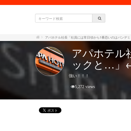
アパホテル社長「社員には常日頃から1番恐いのはパンデ
アパホテル
ックと…」
強い！！！
5,272 views