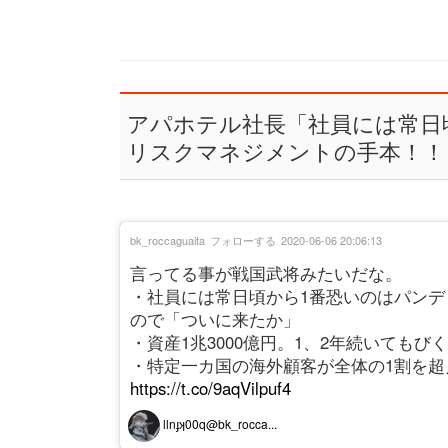
アパホテル社長「社員には常日
リスクマネジメントの手本！！
bk_roccaguaita
フォローする
2020-06-06 20:06:13
言ってる事が戦国武将みたいだな。
・社員には常日頃から1番恐いのはパンデ
ので「ついに来たか」
・資産1兆3000億円。1、2年続いてもび
・特定一カ国の海外顧客が全体の1割を
https://t.co/9aqVilpuf4
llnɟʞ00q@bk_rocca...