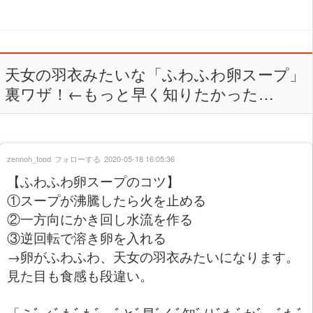
天女の羽衣みたいな「ふわふわ卵スープ」
裏ワザ！←もっと早く知りたかった…
zennoh_food
フォローする
2020-05-18 16:05:36
【ふわふわ卵スープのコツ】
①スープが沸騰したら火を止める
②一方向にかき回し水流を作る
③逆回転で溶き卵を入れる
→卵がふわふわ、天女の羽衣みたいになります。
見た目も食感も段違い。
「ミﾞィﾞもﾞもﾞっﾞとﾞ早ﾞくﾞ知ﾞりﾞたﾞかﾞっﾞたﾞ