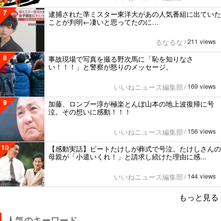
7
逮捕された準ミスター東洋大があの人気番組に出ていた
ことが判明←凄いと思ってたのに…
211 views
るなるな
/
8
事故現場で写真を撮る野次馬に「恥を知りなさ
い！！！」と警察が怒りのメッセージ。
169 views
いいねニュース編集部
/
9
加藤、ロンブー淳が極楽とんぼ山本の地上波復帰に号
泣。その想いに感動！！！
156 views
いいねニュース編集部
/
10
【感動実話】ビートたけしが葬式で号泣。たけしさんの
母親が「小遣いくれ！」と請求し続けた理由に感...
144 views
いいねニュース編集部
/
もっと見る
人気のキーワード