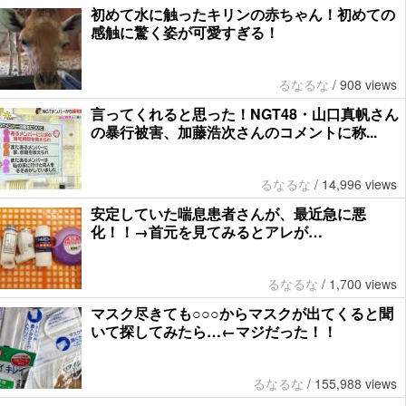
初めて水に触ったキリンの赤ちゃん！初めての
感触に驚く姿が可愛すぎる！
るなるな
/
908 views
言ってくれると思った！NGT48・山口真帆さん
の暴行被害、加藤浩次さんのコメントに称...
るなるな
/
14,996 views
安定していた喘息患者さんが、最近急に悪
化！！→首元を見てみるとアレが…
るなるな
/
1,700 views
マスク尽きても○○○からマスクが出てくると聞
いて探してみたら…←マジだった！！
るなるな
/
155,988 views