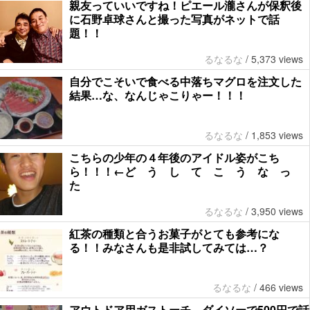
親友っていいですね！ピエール瀧さんが保釈後
に石野卓球さんと撮った写真がネットで話
題！！
るなるな
/
5,373 views
自分でこそいで食べる中落ちマグロを注文した
結果…な、なんじゃこりゃー！！！
るなるな
/
1,853 views
こちらの少年の４年後のアイドル姿がこち
ら！！！←ど う し て こ う な っ
た
るなるな
/
3,950 views
紅茶の種類と合うお菓子がとても参考にな
る！！みなさんも是非試してみては…？
るなるな
/
466 views
アウトドア用ガストーチ、ダイソーで500円で話