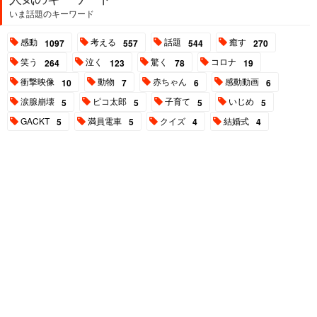
いま話題のキーワード
感動
考える
話題
癒す
1097
557
544
270
笑う
泣く
驚く
コロナ
264
123
78
19
衝撃映像
動物
赤ちゃん
感動動画
10
7
6
6
涙腺崩壊
ピコ太郎
子育て
いじめ
5
5
5
5
GACKT
満員電車
クイズ
結婚式
5
5
4
4