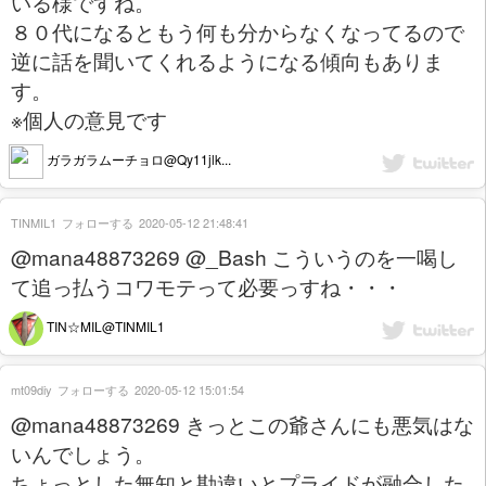
いる様ですね。
８０代になるともう何も分からなくなってるので
逆に話を聞いてくれるようになる傾向もありま
す。
※個人の意見です
ガラガラムーチョロ@Qy11jlk...
TINMIL1
フォローする
2020-05-12 21:48:41
@mana48873269 @_Bash こういうのを一喝し
て追っ払うコワモテって必要っすね・・・
TIN☆MIL@TINMIL1
mt09diy
フォローする
2020-05-12 15:01:54
@mana48873269 きっとこの爺さんにも悪気はな
いんでしょう。
ちょっとした無知と勘違いとプライドが融合した