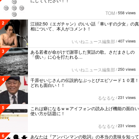
にしてください！！
558 views
TOM
/
2
江頭2:50（エガチャン）のいい話「車いすの少女」の真
相について、本人がコメント！
407 views
いいねニュース編集部
/
3
ある若者が命がけで謝罪した実話の歌。さだまさしの
「償い」に心を打たれる…
250 views
いいねニュース編集部
/
4
千原せいじさんの伝説的なぶっとびエピソード１０選！
どれも面白い！！
231 views
るなるな
/
5
これは癖になるｗｗアイフォンの読み上げ機能の面白い
使い方が話題に！
231 views
るなるな
/
6
あなたは『アンパンマンの歌詞』の本当の意味を知って