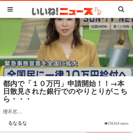
話題(4056)
驚く(1335)
都内で「１０万円」申請開始！！→本
日散見された銀行でのやりとりがこち
ら・・・
理不尽…
るなるな
159,014 views