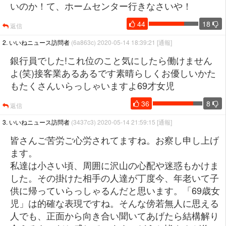
いのか！て、ホームセンター行きなさいや！
44
18
返信
2. いいねニュース訪問者
(6a863c) 2020-05-14 18:39:21
[通報]
銀行員でした!これ位のこと気にしたら働けません
よ(笑)接客業あるあるです素晴らしくお優しいかた
もたくさんいらっしゃいますよ69才女児
36
8
返信
3. いいねニュース訪問者
(3437c3) 2020-05-14 21:59:15
[通報]
皆さんご苦労ご心労されてますね。お察し申し上げ
ます。
私達は小さい頃、周囲に沢山の心配や迷惑もかけま
した。その掛けた相手の人達が丁度今、年老いて子
供に帰っていらっしゃるんだと思います。「69歳女
児」は的確な表現ですね。そんな傍若無人に思える
人でも、正面から向き合い聞いてあげたら結構解り