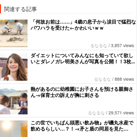
関連する記事
「何故お前は……」4歳の息子から涙目で猛烈な
パワハラを受けた←かわいいｗｗ
るなるな
/
3,857 views
ダイエットについてみんなにも知っていて欲し
いとダレノガレ明美さんが写真を公開！！3枚...
るなるな
/
888 views
熱があるのに幼稚園にお子さんを預ける親御さ
ん→保育士の訴えが胸に刺さる
るなるな
/
29,571 views
この世でいちばん頭悪い飲み物』が磯丸水産で
飲めるらしい…？！→矛と盾の同居を見た…