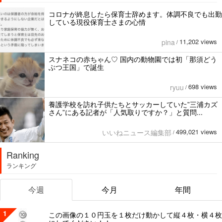
コロナが終息したら保育士辞めます。体調不良でも出勤
している現役保育士さまの心情
11,202 views
pina
/
スナネコの赤ちゃん♡ 国内の動物園では初「那須どう
ぶつ王国」で誕生
698 views
ryuu
/
養護学校を訪れ子供たちとサッカーしていた”三浦カズ
さん”にある記者が「人気取りですか？」と質問...
499,021 views
いいねニュース編集部
/
Ranking
ランキング
今週
今月
年間
1
この画像の１０円玉を１枚だけ動かして縦４枚・横４枚