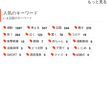
もっと見る
人気のキーワード
いま話題のキーワード
感動
考える
話題
癒す
1097
557
544
270
笑う
泣く
驚く
コロナ
264
123
78
19
衝撃映像
動物
赤ちゃん
感動動画
10
7
6
6
涙腺崩壊
ピコ太郎
子育て
いじめ
5
5
5
5
GACKT
満員電車
クイズ
結婚式
5
5
4
4