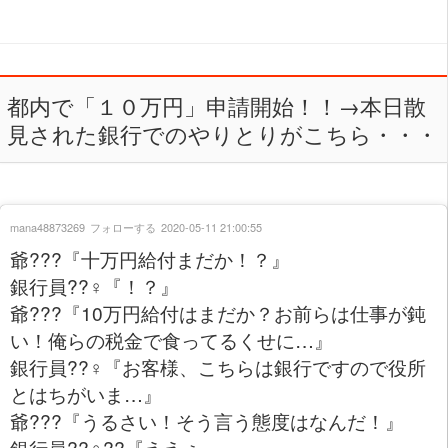
都内で「１０万円」申請開始！！→本日散
見された銀行でのやりとりがこちら・・・
mana48873269
フォローする
2020-05-11 21:00:55
爺??‍?『十万円給付まだか！？』
銀行員??‍♀️『！？』
爺??‍?『10万円給付はまだか？お前らは仕事が鈍
い！俺らの税金で食ってるくせに…』
銀行員??‍♀️『お客様、こちらは銀行ですので役所
とはちがいま…』
爺??‍?『うるさい！そう言う態度はなんだ！』
銀行員??‍♀️??『ええぇ…』