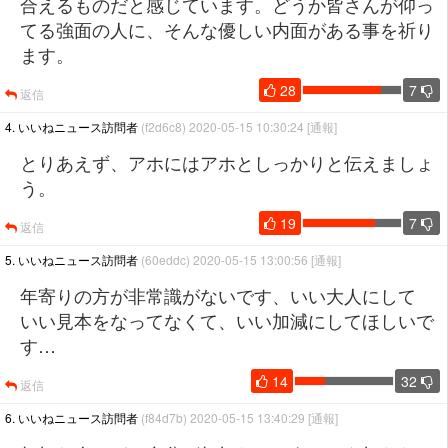
合えるものだと感じています。どうか皆さんが仰っ
てる強面の人に、そんな優しい内面がある事を祈り
ます。
28
7
返信
4. いいねニュース訪問者
(f2d6c8) 2020-05-15 10:30:24
[通報]
とりあえず、アホにはアホとしっかりと伝えましょ
う。
19
7
返信
5. いいねニュース訪問者
(60eddc) 2020-05-15 13:00:56
[通報]
年寄りの方が非常識がないです、いい大人にして
いい見本をなってなくて、いい加減にしてほしいで
す…
14
32
返信
6. いいねニュース訪問者
(f84d7b) 2020-05-15 13:40:29
[通報]