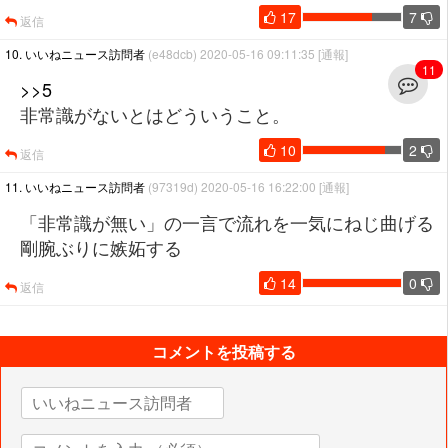
17
7
返信
10. いいねニュース訪問者
(e48dcb) 2020-05-16 09:11:35
[通報]
11
>>5
非常識がないとはどういうこと。
10
2
返信
11. いいねニュース訪問者
(97319d) 2020-05-16 16:22:00
[通報]
「非常識が無い」の一言で流れを一気にねじ曲げる
剛腕ぶりに嫉妬する
14
0
返信
コメントを投稿する