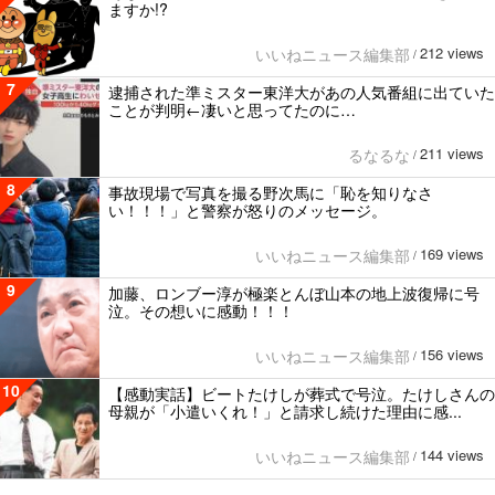
ますか!?
212 views
いいねニュース編集部
/
7
逮捕された準ミスター東洋大があの人気番組に出ていた
ことが判明←凄いと思ってたのに…
211 views
るなるな
/
8
事故現場で写真を撮る野次馬に「恥を知りなさ
い！！！」と警察が怒りのメッセージ。
169 views
いいねニュース編集部
/
9
加藤、ロンブー淳が極楽とんぼ山本の地上波復帰に号
泣。その想いに感動！！！
156 views
いいねニュース編集部
/
10
【感動実話】ビートたけしが葬式で号泣。たけしさんの
母親が「小遣いくれ！」と請求し続けた理由に感...
144 views
いいねニュース編集部
/