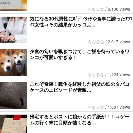
るなるな
/
6,106 views
気になる30代男性にﾎﾞﾃﾞｨﾀｯﾁや食事に誘ったｱﾗﾌ
ｨﾌ女性→その結果がカッコよ...
るなるな
/
2,017 views
夕食の匂いを嗅ぎつけて、ご飯を待っているワ
ンコが可愛いすぎる！
るなるな
/
1,424 views
これぞ奇跡！戦争を経験した祖父の鉄のタバコ
ケースのエピソードが素敵…
るなるな
/
1,087 views
帰宅するとポストに娘からの手紙が！！→ゲー
ムの行く末に目頭が熱くなる…