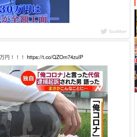
0万円！！！
https://t.co/QZOm74zuIP