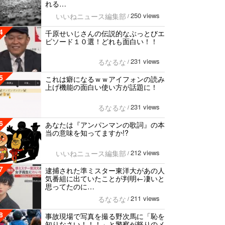
れる…
250 views
いいねニュース編集部
/
4
千原せいじさんの伝説的なぶっとびエ
ピソード１０選！どれも面白い！！
231 views
るなるな
/
5
これは癖になるｗｗアイフォンの読み
上げ機能の面白い使い方が話題に！
231 views
るなるな
/
6
あなたは『アンパンマンの歌詞』の本
当の意味を知ってますか!?
212 views
いいねニュース編集部
/
7
逮捕された準ミスター東洋大があの人
気番組に出ていたことが判明←凄いと
思ってたのに…
211 views
るなるな
/
8
事故現場で写真を撮る野次馬に「恥を
知りなさい！！！」と警察が怒りのメ