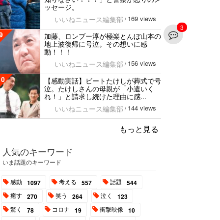
ッセージ。
169 views
いいねニュース編集部
/
3
9
加藤、ロンブー淳が極楽とんぼ山本の
地上波復帰に号泣。その想いに感
動！！！
156 views
いいねニュース編集部
/
10
【感動実話】ビートたけしが葬式で号
泣。たけしさんの母親が「小遣いく
れ！」と請求し続けた理由に感...
144 views
いいねニュース編集部
/
もっと見る
人気のキーワード
いま話題のキーワード
感動
考える
話題
1097
557
544
癒す
笑う
泣く
270
264
123
驚く
コロナ
衝撃映像
78
19
10