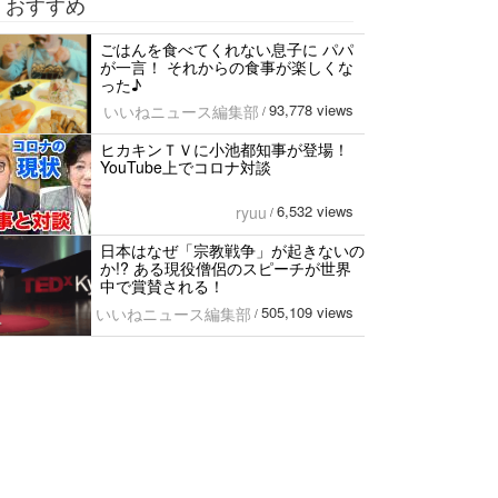
おすすめ
ごはんを食べてくれない息子に パパ
が一言！ それからの食事が楽しくな
った♪
93,778 views
いいねニュース編集部
/
ヒカキンＴＶに小池都知事が登場！
YouTube上でコロナ対談
6,532 views
ryuu
/
日本はなぜ「宗教戦争」が起きないの
か!? ある現役僧侶のスピーチが世界
中で賞賛される！
505,109 views
いいねニュース編集部
/