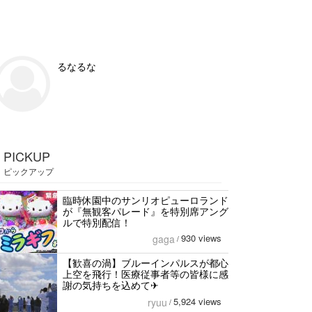
るなるな
PICKUP
ピックアップ
臨時休園中のサンリオピューロランド
が『無観客パレード』を特別席アング
ルで特別配信！
930 views
gaga
/
【歓喜の渦】ブルーインパルスが都心
上空を飛行！医療従事者等の皆様に感
謝の気持ちを込めて✈︎
5,924 views
ryuu
/