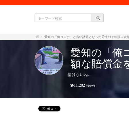
愛知の「俺コロナ」と言い話題となった男性のその後→多
愛知の「俺
額な賠償金
情けないね…
11,202 views