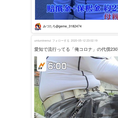
みづたろ@geme_3182474
umiuminemui
フォローする
2020-05-12 23:02:19
愛知で流行ってる「俺コロナ」の代償23