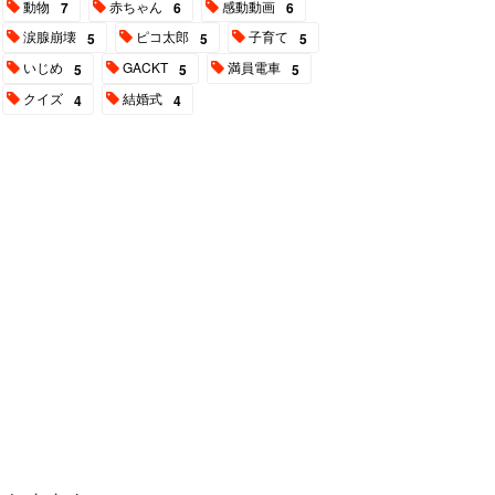
動物
赤ちゃん
感動動画
7
6
6
涙腺崩壊
ピコ太郎
子育て
5
5
5
いじめ
GACKT
満員電車
5
5
5
クイズ
結婚式
4
4