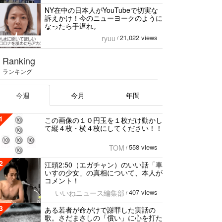
NY在中の日本人がYouTubeで切実な
訴えかけ！今のニューヨークのように
なったら手遅れ。
21,022 views
ryuu
/
Ranking
ランキング
今週
今月
年間
1
この画像の１０円玉を１枚だけ動かし
て縦４枚・横４枚にしてください！！
558 views
TOM
/
2
江頭2:50（エガチャン）のいい話「車
いすの少女」の真相について、本人が
コメント！
407 views
いいねニュース編集部
/
3
ある若者が命がけで謝罪した実話の
歌。さだまさしの「償い」に心を打た