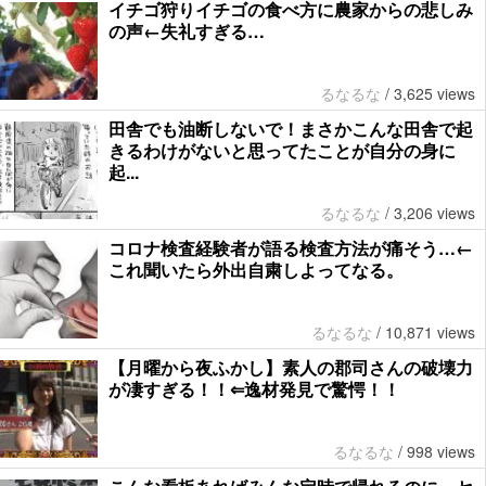
イチゴ狩りイチゴの食べ方に農家からの悲しみ
の声←失礼すぎる…
るなるな
/
3,625 views
田舎でも油断しないで！まさかこんな田舎で起
きるわけがないと思ってたことが自分の身に
起...
るなるな
/
3,206 views
コロナ検査経験者が語る検査方法が痛そう…←
これ聞いたら外出自粛しよってなる。
るなるな
/
10,871 views
【月曜から夜ふかし】素人の郡司さんの破壊力
が凄すぎる！！⇐逸材発見で驚愕！！
るなるな
/
998 views