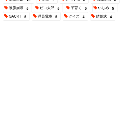
涙腺崩壊
ピコ太郎
子育て
いじめ
5
5
5
5
GACKT
満員電車
クイズ
結婚式
5
5
4
4