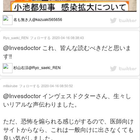
名も無き人@kazuaki565656
Ryo_saeki_REN
フォローする
2020-04-16 08:38:43
@Invesdoctor これ、皆んな読むべきだと思いま
す‼️
杉山右涼@Ryo_saeki_REN
mitisirube
フォローする
2020-04-16 08:50:52
@Invesdoctor インヴェスドクターさん、生々し
いリアルな声伝わりました。
ただ、恐怖を煽られる感じがするので、医師向け
サイトからなら、これは一般向けに出さなくても
良い気がしました。