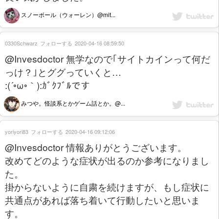
スノーボール（ウォーレン）@mit...
0330Schwarz
フォローする
2020-04-16 08:59:50
@Invesdoctor 無学なので｢サイトカインって何だ
っけ？｣とググっていくと…
:(´◦ω◦｀):ｶﾞｸﾌﾞﾙです
みつや。怪談系とかゲーム話とか。@...
yoriyori83
フォローする
2020-04-16 09:12:06
@Invesdoctor 情報ありがとうございます。
改めてどのような症状が出るのか参考になりまし
た。
掛からないように自粛を続けますが、もし症状に
共通点があれば落ち着いて行動したいと思いま
す。