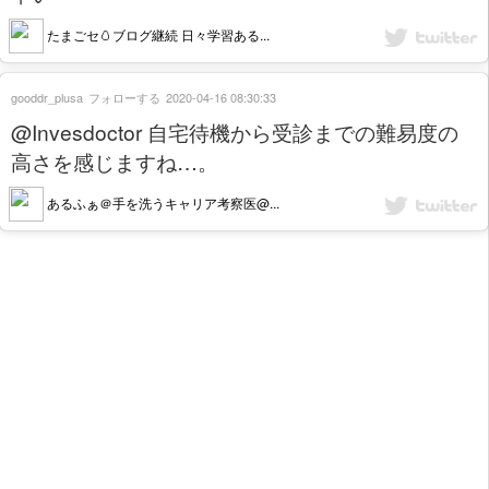
たまごセ🥚ブログ継続 日々学習ある...
gooddr_plusa
フォローする
2020-04-16 08:30:33
@Invesdoctor 自宅待機から受診までの難易度の
高さを感じますね…。
あるふぁ＠手を洗うキャリア考察医@...