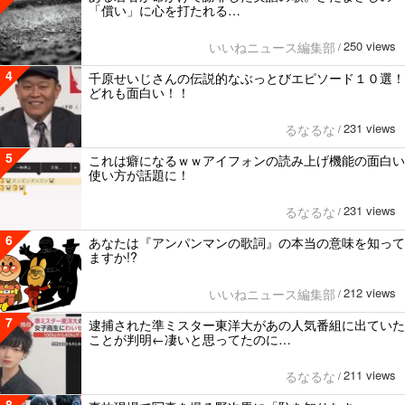
「償い」に心を打たれる…
250 views
いいねニュース編集部
/
4
千原せいじさんの伝説的なぶっとびエピソード１０選！
どれも面白い！！
231 views
るなるな
/
5
これは癖になるｗｗアイフォンの読み上げ機能の面白い
使い方が話題に！
231 views
るなるな
/
6
あなたは『アンパンマンの歌詞』の本当の意味を知って
ますか!?
212 views
いいねニュース編集部
/
7
逮捕された準ミスター東洋大があの人気番組に出ていた
ことが判明←凄いと思ってたのに…
211 views
るなるな
/
8