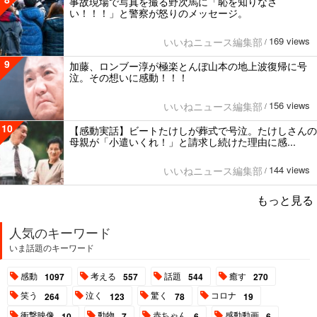
事故現場で写真を撮る野次馬に「恥を知りなさ
い！！！」と警察が怒りのメッセージ。
169 views
いいねニュース編集部
/
9
加藤、ロンブー淳が極楽とんぼ山本の地上波復帰に号
泣。その想いに感動！！！
156 views
いいねニュース編集部
/
10
【感動実話】ビートたけしが葬式で号泣。たけしさんの
母親が「小遣いくれ！」と請求し続けた理由に感...
144 views
いいねニュース編集部
/
もっと見る
人気のキーワード
いま話題のキーワード
感動
考える
話題
癒す
1097
557
544
270
笑う
泣く
驚く
コロナ
264
123
78
19
衝撃映像
動物
赤ちゃん
感動動画
10
7
6
6