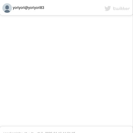
yoriyori@yoriyori83
canchemistry
フォローする
2020-04-16 11:01:15