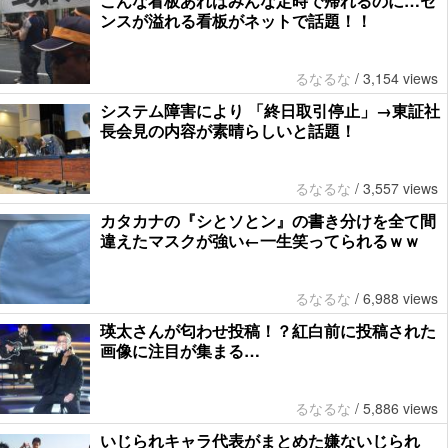
こんな看板あればみんな定時で帰れるのに…セ
ンスが溢れる看板がネットで話題！！
るなるな
/
3,154 views
システム障害により 「終日取引停止」→東証社
長会見の内容が素晴らしいと話題！
るなるな
/
3,557 views
カタカナの『シとソとン』の書き分けを全て間
違えたマスクが強い←一生笑ってられるｗｗ
るなるな
/
6,988 views
瑛太さんが匂わせ投稿！？紅白前に投稿された
画像に注目が集まる…
るなるな
/
5,886 views
いじられキャラ代表がまとめた嫌ないじられ