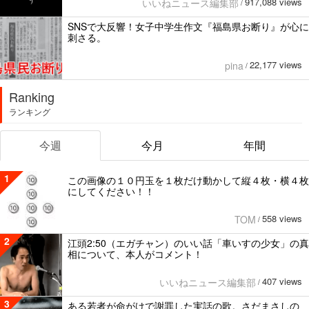
917,088 views
いいねニュース編集部
/
SNSで大反響！女子中学生作文『福島県お断り』が心に
刺さる。
22,177 views
pina
/
Ranking
ランキング
今週
今月
年間
1
この画像の１０円玉を１枚だけ動かして縦４枚・横４枚
にしてください！！
558 views
TOM
/
2
江頭2:50（エガチャン）のいい話「車いすの少女」の真
相について、本人がコメント！
407 views
いいねニュース編集部
/
3
ある若者が命がけで謝罪した実話の歌。さだまさしの