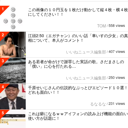
1
この画像の１０円玉を１枚だけ動かして縦４枚・横４枚
にしてください！！
558 views
TOM
/
2
江頭2:50（エガチャン）のいい話「車いすの少女」の真
相について、本人がコメント！
407 views
いいねニュース編集部
/
3
ある若者が命がけで謝罪した実話の歌。さだまさしの
「償い」に心を打たれる…
250 views
いいねニュース編集部
/
4
千原せいじさんの伝説的なぶっとびエピソード１０選！
どれも面白い！！
231 views
るなるな
/
5
これは癖になるｗｗアイフォンの読み上げ機能の面白い
使い方が話題に！