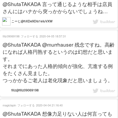
@ShutaTAKADA 言って通じるような相手は店員
さんにはハナから突っかからないでしょうね…
こーじ@hXDe9DIo1eIuVXW
filiz09069198
フォローする
2020-04-05 18:57:31
@ShutaTAKADA @murrhauser 残念ですね。高齢
になれば人格円熟するというのは幻想だと思いま
す。
それまでにあった人格的傾向が強化、亢進する例
をたくさん見ました。
つっかかるご老人は老化現象だと思いましょう。
filiz@filiz09069198
magiclapin
フォローする
2020-04-04 21:16:40
@ShutaTAKADA 想像力足りない人は何言っても