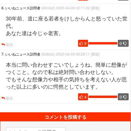
6. いいねニュース訪問者
(60c3c2) 2020-04-09 02:11:22
[通報]
30年前、道に座る若者をけしからんと怒っていた世
代。
あなた達は今じゃ老害。
9
0
返信
7. いいねニュース訪問者
(9c8e2c) 2020-04-09 09:29:11
[通報]
本当に問い合わせすごいでしょうね。簡単に想像が
つくこと。なので私は絶対問い合わせしない。
でもそんな想像力や相手の気持ちを考えない人が思
った以上に多いのに愕然としています。
4
0
返信
コメントを投稿する