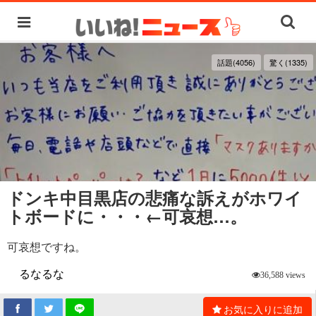
話題(4056)
驚く(1335)
ドンキ中目黒店の悲痛な訴えがホワイ
トボードに・・・←可哀想…。
可哀想ですね。
るなるな
36,588 views
お気に入りに追加