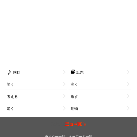
感動
話題
笑う
泣く
考える
癒す
驚く
動物
|
ライター一覧
キーワード一覧