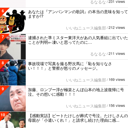
231 views
るなるな
/
6
あなたは『アンパンマンの歌詞』の本当の意味を知って
ますか!?
212 views
いいねニュース編集部
/
7
逮捕された準ミスター東洋大があの人気番組に出ていた
ことが判明←凄いと思ってたのに…
211 views
るなるな
/
8
事故現場で写真を撮る野次馬に「恥を知りなさ
い！！！」と警察が怒りのメッセージ。
169 views
いいねニュース編集部
/
9
加藤、ロンブー淳が極楽とんぼ山本の地上波復帰に号
泣。その想いに感動！！！
156 views
いいねニュース編集部
/
10
【感動実話】ビートたけしが葬式で号泣。たけしさんの
母親が「小遣いくれ！」と請求し続けた理由に感...