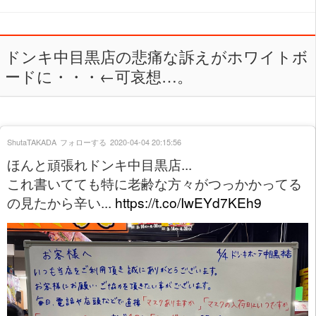
ドンキ中目黒店の悲痛な訴えがホワイトボ
ードに・・・←可哀想…。
ShutaTAKADA
フォローする
2020-04-04 20:15:56
ほんと頑張れドンキ中目黒店...
これ書いてても特に老齢な方々がつっかかってる
の見たから辛い...
https://t.co/IwEYd7KEh9