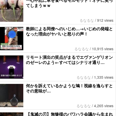
一心不乱に草を食べるモルモット！オチに笑っ
てしまうｗｗ
るなるな
/
912 views
教師による同僚へのいじめ…→いじめの発端と
なった理由がヤバいと怒りの声！
るなるな
/
10,915 views
リモート演出の笑点がまるでエヴァンゲリオン
のゼーレのよう←すべてはシナリオ通り…
るなるな
/
1,335 views
何かを訴えているかような鳩！視線を逸らすと
その意味が…
るなるな
/
4,265 views
【鬼滅の刃】無惨様のパワハラ会議から生まれ