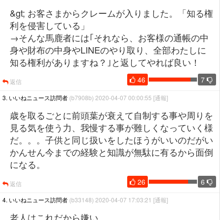
&gt; お客さまからクレームが入りました。「知る権
利を侵害している」
→そんな馬鹿者には｢それなら、お客様の通帳の中
身や財布の中身やLINEのやり取り、全部わたしに
知る権利がありますね？｣と返してやれば良い！
46
7
返信
3. いいねニュース訪問者
(b7908b) 2020-04-07 00:00:55
[通報]
歳を取るごとに前頭葉が衰えて自制する事や周りを
見る気を使う力、我慢する事が難しくなっていく様
だ。。。子供と同じ扱いをしたほうがいいのだがい
かんせん今までの経験と知識が無駄に有るから面倒
になる。
26
6
返信
4. いいねニュース訪問者
(b33148) 2020-04-07 17:03:21
[通報]
老人はこれだから嫌い