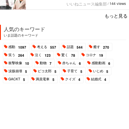
144 views
いいねニュース編集部
/
もっと見る
人気のキーワード
いま話題のキーワード
感動
考える
話題
癒す
1097
557
544
270
笑う
泣く
驚く
コロナ
264
123
78
19
衝撃映像
動物
赤ちゃん
感動動画
10
7
6
6
涙腺崩壊
ピコ太郎
子育て
いじめ
5
5
5
5
GACKT
満員電車
クイズ
結婚式
5
5
4
4