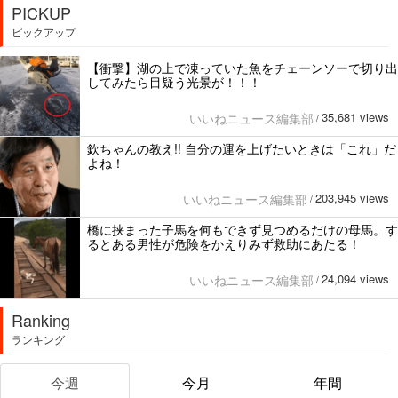
PICKUP
ピックアップ
【衝撃】湖の上で凍っていた魚をチェーンソーで切り出
してみたら目疑う光景が！！！
35,681 views
いいねニュース編集部
/
欽ちゃんの教え!! 自分の運を上げたいときは「これ」だ
よね！
203,945 views
いいねニュース編集部
/
橋に挟まった子馬を何もできず見つめるだけの母馬。す
るとある男性が危険をかえりみず救助にあたる！
24,094 views
いいねニュース編集部
/
Ranking
ランキング
今週
今月
年間