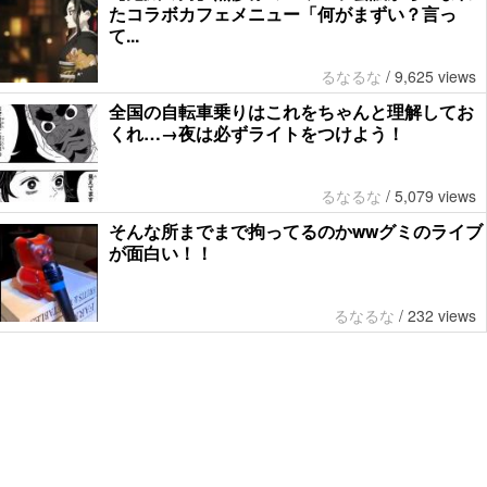
たコラボカフェメニュー「何がまずい？言っ
て...
るなるな
/
9,625 views
全国の自転車乗りはこれをちゃんと理解してお
くれ…→夜は必ずライトをつけよう！
るなるな
/
5,079 views
そんな所までまで拘ってるのかwwグミのライブ
が面白い！！
るなるな
/
232 views