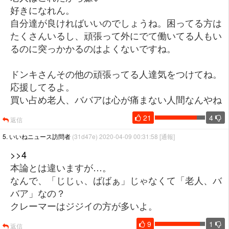
好きになれん。
自分達が良ければいいのでしょうね。困ってる方は
たくさんいるし、頑張って外にでて働いてる人もい
るのに突っかかるのはよくないですね。
ドンキさんその他の頑張ってる人達気をつけてね。
応援してるよ。
買い占め老人、ババアは心が痛まない人間なんやね
21
4
返信
5. いいねニュース訪問者
(31d47e) 2020-04-09 00:31:58
[通報]
>>4
本論とは違いますが…。
なんで、「じじぃ、ばばぁ」じゃなくて「老人、バ
バア」なの？
クレーマーはジジイの方が多いよ。
9
1
返信