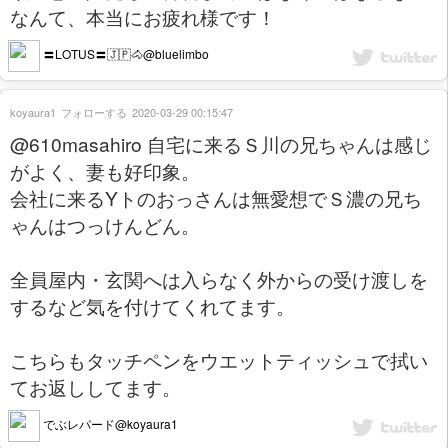
なんて、本当にお疲れ様です！
〓LOTUS〓🇯🇵🐴@bluelimbo
koyaura1
フォローする
2020-03-29 00:15:47
@610masahiro 自宅に来るＳ川の兄ちゃんは感じ
がよく、妻も好印象。
会社に来るYトのおっさんは無愛想でＳ濃の兄ち
ゃんはつっけんどん。
全員屋内・玄関へは入らなく外からの受け渡しを
するなど気を付けてくれてます。
こちらもタッチペンをウエットティッシュで拭い
てお返ししてます。
でぶレパード@koyaura1