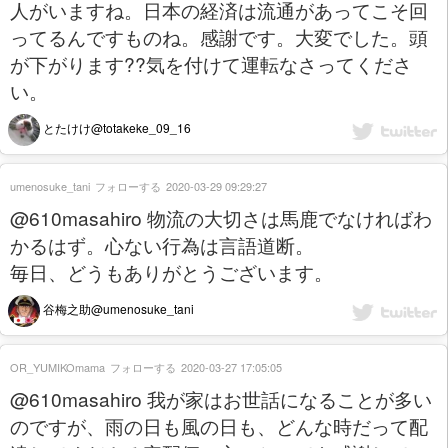
人がいますね。日本の経済は流通があってこそ回
ってるんですものね。感謝です。大変でした。頭
が下がります??気を付けて運転なさってくださ
い。
とたけけ@totakeke_09_16
umenosuke_tani
フォローする
2020-03-29 09:29:27
@610masahiro 物流の大切さは馬鹿でなければわ
かるはず。心ない行為は言語道断。
毎日、どうもありがとうございます。
谷梅之助@umenosuke_tani
OR_YUMIKOmama
フォローする
2020-03-27 17:05:05
@610masahiro 我が家はお世話になることが多い
のですが、雨の日も風の日も、どんな時だって配