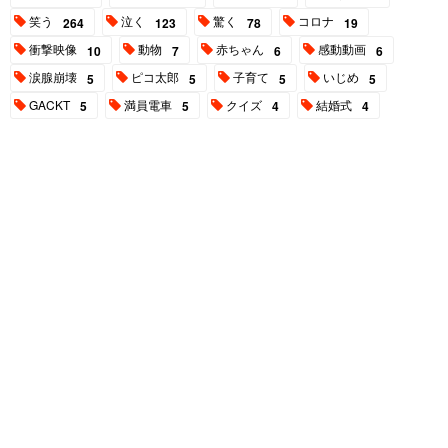
笑う
泣く
驚く
コロナ
264
123
78
19
衝撃映像
動物
赤ちゃん
感動動画
10
7
6
6
涙腺崩壊
ピコ太郎
子育て
いじめ
5
5
5
5
GACKT
満員電車
クイズ
結婚式
5
5
4
4