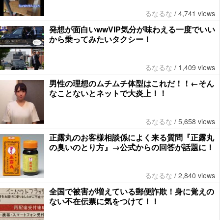
るなるな
/
4,741 views
発想が面白いwwVIP気分が味わえる一度でいい
から乗ってみたいタクシー！
るなるな
/
1,409 views
男性の理想のムチムチ体型はこれだ！！←そん
なことないとネットで大炎上！！
るなるな
/
5,658 views
正露丸のお客様相談係によく来る質問『正露丸
の臭いのとり方』→公式からの回答が話題に！
るなるな
/
2,840 views
全国で被害が増えている郵便詐欺！身に覚えの
ない不在伝票に気をつけて！！