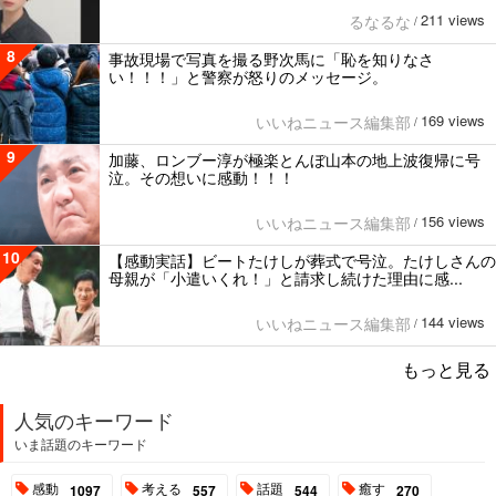
211 views
るなるな
/
8
事故現場で写真を撮る野次馬に「恥を知りなさ
い！！！」と警察が怒りのメッセージ。
169 views
いいねニュース編集部
/
9
加藤、ロンブー淳が極楽とんぼ山本の地上波復帰に号
泣。その想いに感動！！！
156 views
いいねニュース編集部
/
10
【感動実話】ビートたけしが葬式で号泣。たけしさんの
母親が「小遣いくれ！」と請求し続けた理由に感...
144 views
いいねニュース編集部
/
もっと見る
人気のキーワード
いま話題のキーワード
感動
考える
話題
癒す
1097
557
544
270