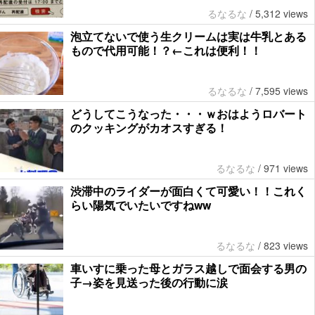
るなるな
/
5,312 views
泡立てないで使う生クリームは実は牛乳とある
もので代用可能！？←これは便利！！
るなるな
/
7,595 views
どうしてこうなった・・・ｗおはようロバート
のクッキングがカオスすぎる！
るなるな
/
971 views
渋滞中のライダーが面白くて可愛い！！これく
らい陽気でいたいですねww
るなるな
/
823 views
車いすに乗った母とガラス越しで面会する男の
子→姿を見送った後の行動に涙