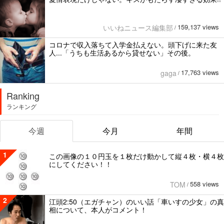
159,137 views
いいねニュース編集部
/
コロナで収入落ちて入学金払えない。頭下げに来た友
人...「うちも生活あるから貸せない」その後。
17,763 views
gaga
/
Ranking
ランキング
今週
今月
年間
1
この画像の１０円玉を１枚だけ動かして縦４枚・横４枚
にしてください！！
558 views
TOM
/
2
江頭2:50（エガチャン）のいい話「車いすの少女」の真
相について、本人がコメント！