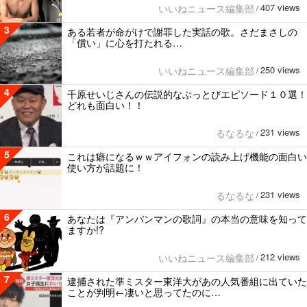
407 views
いいねニュース編集部
/
3
ある若者が命がけで謝罪した実話の歌。さだまさしの
「償い」に心を打たれる…
250 views
いいねニュース編集部
/
4
千原せいじさんの伝説的なぶっとびエピソード１０選！
どれも面白い！！
231 views
るなるな
/
5
これは癖になるｗｗアイフォンの読み上げ機能の面白い
使い方が話題に！
231 views
るなるな
/
6
あなたは『アンパンマンの歌詞』の本当の意味を知って
ますか!?
212 views
いいねニュース編集部
/
7
逮捕された準ミスター東洋大があの人気番組に出ていた
ことが判明←凄いと思ってたのに…