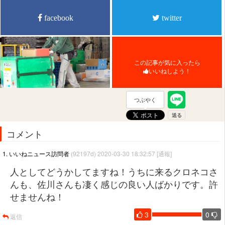
facebook
twitter
この記事が気に入ったら
いいねしよう！
つぶやく
コメント
1. いいねニュース訪問者
(92197d) 2020-03-30 18:32:57
[通報]
人としてどうかしてますね！うちに来るクロネコさ
んも、佐川さんも凄く感じの良い人ばかりです。許
せませんね！
3
0
返信