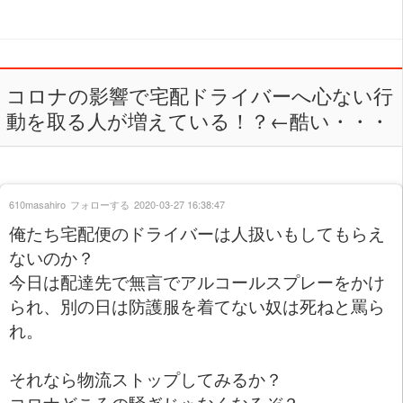
コロナの影響で宅配ドライバーへ心ない行
動を取る人が増えている！？←酷い・・・
610masahiro
フォローする
2020-03-27 16:38:47
俺たち宅配便のドライバーは人扱いもしてもらえ
ないのか？
今日は配達先で無言でアルコールスプレーをかけ
られ、別の日は防護服を着てない奴は死ねと罵ら
れ。
それなら物流ストップしてみるか？
コロナどころの騒ぎじゃなくなるぞ？