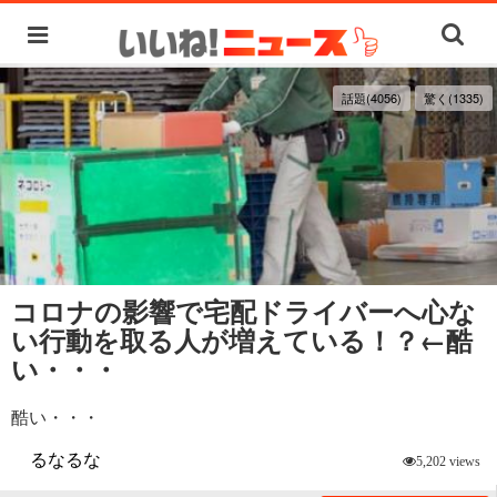
話題(4056)
驚く(1335)
コロナの影響で宅配ドライバーへ心な
い行動を取る人が増えている！？←酷
い・・・
酷い・・・
るなるな
5,202 views