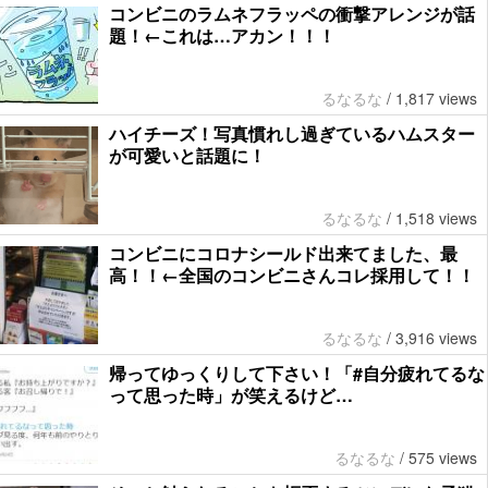
コンビニのラムネフラッペの衝撃アレンジが話
題！←これは…アカン！！！
るなるな
/
1,817 views
ハイチーズ！写真慣れし過ぎているハムスター
が可愛いと話題に！
るなるな
/
1,518 views
コンビニにコロナシールド出来てました、最
高！！←全国のコンビニさんコレ採用して！！
るなるな
/
3,916 views
帰ってゆっくりして下さい！「#自分疲れてるな
って思った時」が笑えるけど…
るなるな
/
575 views