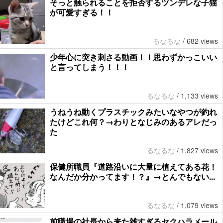
そっと触られることを拒否するツンデレな子猫
が可愛すぎる！！
るなるな
/
682 views
少年心に突き刺さる動画！！思わずかっこいい
と言ってしまう！！！
るなるな
/
1,133 views
うねうね動くプラスチックみたいなやつが釣れ
たけどこれ何？→わりとなじみのあるアレだっ
た
るなるな
/
1,827 views
保健所職員『道路沿いに大量に植えてある花！
なんだか分かってます！？』→とんでもない...
るなるな
/
1,079 views
前職場の社長から来た雑すぎるセクハラメール