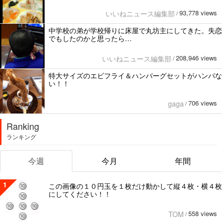
93,778 views
いいねニュース編集部
/
中学校の弟が学校帰りに床屋で丸坊主にしてきた。失恋
でもしたのかと思ったら…
208,946 views
いいねニュース編集部
/
特大サイズのエビフライ＆ハンバーグセットがハンパな
い！！
706 views
gaga
/
Ranking
ランキング
今週
今月
年間
1
この画像の１０円玉を１枚だけ動かして縦４枚・横４枚
にしてください！！
558 views
TOM
/