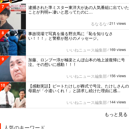
7
逮捕された準ミスター東洋大があの人気番組に出ていた
ことが判明←凄いと思ってたのに…
211 views
るなるな
/
8
事故現場で写真を撮る野次馬に「恥を知りなさ
い！！！」と警察が怒りのメッセージ。
169 views
いいねニュース編集部
/
9
加藤、ロンブー淳が極楽とんぼ山本の地上波復帰に号
泣。その想いに感動！！！
156 views
いいねニュース編集部
/
10
【感動実話】ビートたけしが葬式で号泣。たけしさんの
母親が「小遣いくれ！」と請求し続けた理由に感...
144 views
いいねニュース編集部
/
もっと見る
人気のキーワード