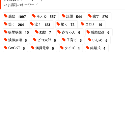
いま話題のキーワード
感動
考える
話題
癒す
1097
557
544
270
笑う
泣く
驚く
コロナ
264
123
78
19
衝撃映像
動物
赤ちゃん
感動動画
10
7
6
6
涙腺崩壊
ピコ太郎
子育て
いじめ
5
5
5
5
GACKT
満員電車
クイズ
結婚式
5
5
4
4