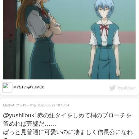
MYST☆@YUMO6
MallllvA
フォローする
2020-03-22 10:13:54
@yushiibuki 赤の紐タイをしめて桐のブローチを
留めれば完璧だ……
ぱっと見普通に可愛いのに凄まじく信長公になれ