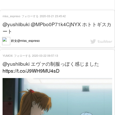
miss_espreso
フォローする
2020-03-21 23:45:42
@yushiibuki @MPbo0P71k4CjNYX ホトトギスカ
ート
鈴女@miss_espreso
YUMO6
フォローする
2020-03-22 09:57:13
@yushiibuki エヴァの制服っぽく感じました
https://t.co/J9WH9MU4sD