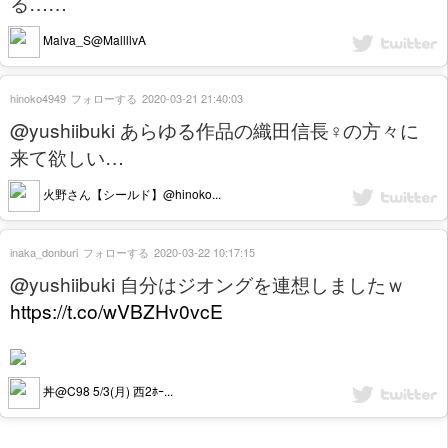
る……
Malva_S@MallllvA
hinoko4949
フォローする
2020-03-21 21:40:03
@yushiibuki あらゆる作品の織田信長♀の方々に
来て欲しい…
火野さん【シールド】@hinoko...
inaka_donburi
フォローする
2020-03-22 10:17:15
@yushiibuki 自分はジオングを連想しましたｗ
https://t.co/wVBZHv0vcE
丼@C98 5/3(月) 西2ﾎｰ...