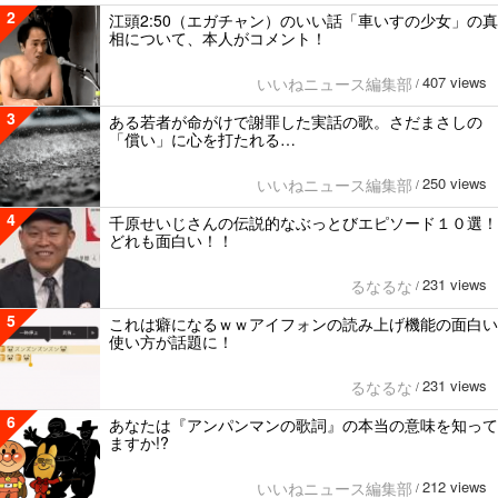
2
江頭2:50（エガチャン）のいい話「車いすの少女」の真
相について、本人がコメント！
407 views
いいねニュース編集部
/
3
ある若者が命がけで謝罪した実話の歌。さだまさしの
「償い」に心を打たれる…
250 views
いいねニュース編集部
/
4
千原せいじさんの伝説的なぶっとびエピソード１０選！
どれも面白い！！
231 views
るなるな
/
5
これは癖になるｗｗアイフォンの読み上げ機能の面白い
使い方が話題に！
231 views
るなるな
/
6
あなたは『アンパンマンの歌詞』の本当の意味を知って
ますか!?
212 views
いいねニュース編集部
/