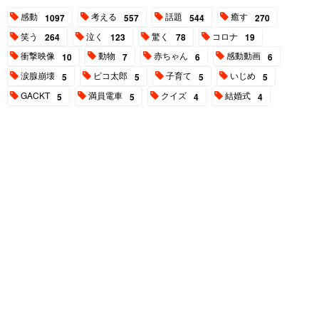
感動
考える
話題
癒す
1097
557
544
270
笑う
泣く
驚く
コロナ
264
123
78
19
衝撃映像
動物
赤ちゃん
感動動画
10
7
6
6
涙腺崩壊
ピコ太郎
子育て
いじめ
5
5
5
5
GACKT
満員電車
クイズ
結婚式
5
5
4
4