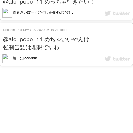
@ato_popo_11 めっちゃ行きたい！
青春さいぼーぐ@推しを推す雄@69...
jacochin
フォローする
2020-03-10 21:45:19
@ato_popo_11 めちゃいいやんけ
強制缶詰は理想ですわ
鯛一@jacochin