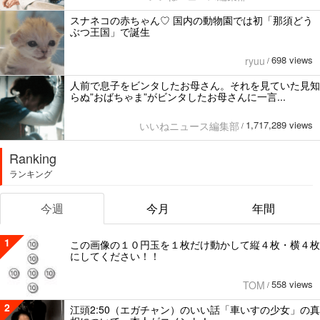
スナネコの赤ちゃん♡ 国内の動物園では初「那須どう
ぶつ王国」で誕生
698 views
ryuu
/
人前で息子をビンタしたお母さん。それを見ていた見知
らぬ”おばちゃま”がビンタしたお母さんに一言...
1,717,289 views
いいねニュース編集部
/
Ranking
ランキング
今週
今月
年間
1
この画像の１０円玉を１枚だけ動かして縦４枚・横４枚
にしてください！！
558 views
TOM
/
2
江頭2:50（エガチャン）のいい話「車いすの少女」の真