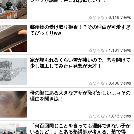
るなるな
/
6,116 views
郵便物の受け取り拒否！？その理由が可愛すぎ
てびっくりww
るなるな
/
1,161 views
家が埋もれるくらい雪が凄いので、窓を開けて
少し加工してみた←発想が天才！
るなるな
/
3,406 views
母の顔にある大きなアザが恥ずかしい…→その
理由を聞き涙！
るなるな
/
1,643 views
「何百回同じことを言っても理解できない子が
いるけど…」とある塾講師が考える、塾で得