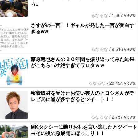
ら...
るなるな
/
1,667 views
さすがの一言！！ギャルが発した一言が面白す
ぎるww
るなるな
/
9,516 views
藤原竜也さんの２０年間を振り返ってみた結果
がこちら→壮絶すぎてワロタｗｗ
るなるな
/
28,434 views
密着取材を受けたお笑い芸人のヒロシさんがテ
レビ局に嘘が多すぎるとツイート！！
るなるな
/
2,757 views
MKタクシーに乗りお礼を言い逃したとツイート
→その後の急展開にほっこり！！