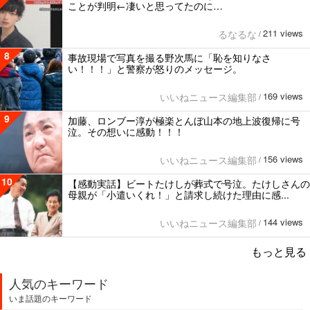
ことが判明←凄いと思ってたのに…
211 views
るなるな
/
8
事故現場で写真を撮る野次馬に「恥を知りなさ
い！！！」と警察が怒りのメッセージ。
169 views
いいねニュース編集部
/
9
加藤、ロンブー淳が極楽とんぼ山本の地上波復帰に号
泣。その想いに感動！！！
156 views
いいねニュース編集部
/
10
【感動実話】ビートたけしが葬式で号泣。たけしさんの
母親が「小遣いくれ！」と請求し続けた理由に感...
144 views
いいねニュース編集部
/
もっと見る
人気のキーワード
いま話題のキーワード