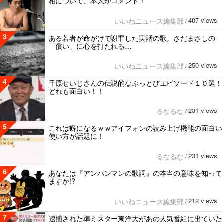
相について、本人がコメント！
407 views
いいねニュース編集部
/
3
ある若者が命がけで謝罪した実話の歌。さだまさしの
「償い」に心を打たれる…
250 views
いいねニュース編集部
/
4
千原せいじさんの伝説的なぶっとびエピソード１０選！
どれも面白い！！
231 views
るなるな
/
5
これは癖になるｗｗアイフォンの読み上げ機能の面白い
使い方が話題に！
231 views
るなるな
/
6
あなたは『アンパンマンの歌詞』の本当の意味を知って
ますか!?
212 views
いいねニュース編集部
/
7
逮捕された準ミスター東洋大があの人気番組に出ていた