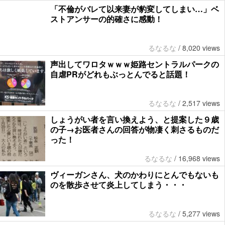
「不倫がバレて以来妻が豹変してしまい…」ベ
ストアンサーの的確さに感動！
るなるな
/
8,020 views
声出してワロタｗｗｗ姫路セントラルパークの
自虐PRがどれもぶっとんでると話題！
るなるな
/
2,517 views
しょうがい者を言い換えよう、と提案した９歳
の子→お医者さんの回答が物凄く刺さるものだ
った！
るなるな
/
16,968 views
ヴィーガンさん、犬のかわりにとんでもないも
のを散歩させて炎上してしまう・・・
るなるな
/
5,277 views