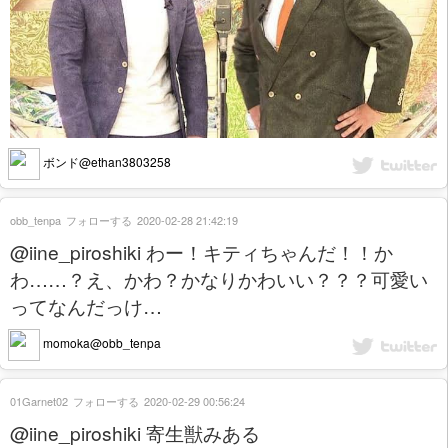
ボンド@ethan3803258
obb_tenpa
フォローする
2020-02-28 21:42:19
@iine_piroshiki わー！キティちゃんだ！！か
わ……？え、かわ？かなりかわいい？？？可愛い
ってなんだっけ…
momoka@obb_tenpa
01Garnet02
フォローする
2020-02-29 00:56:24
@iine_piroshiki 寄生獣みある