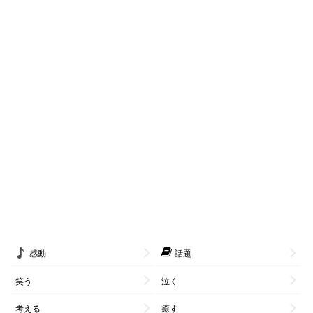
感動
話題
笑う
泣く
考える
癒す