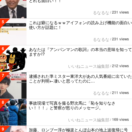
どれも面白い！！
231 views
るなるな
/
5
これは癖になるｗｗアイフォンの読み上げ機能の面白い
使い方が話題に！
231 views
るなるな
/
6
あなたは『アンパンマンの歌詞』の本当の意味を知って
ますか!?
212 views
いいねニュース編集部
/
7
逮捕された準ミスター東洋大があの人気番組に出ていた
ことが判明←凄いと思ってたのに…
211 views
るなるな
/
8
事故現場で写真を撮る野次馬に「恥を知りなさ
い！！！」と警察が怒りのメッセージ。
169 views
いいねニュース編集部
/
9
加藤、ロンブー淳が極楽とんぼ山本の地上波復帰に号