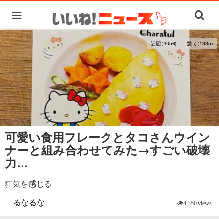
話題(4056)
驚く(1335)
可愛い食用フレークとタコさんウイン
ナーと組み合わせてみた→すごい破壊
力…
狂気を感じる
るなるな
4,350 views