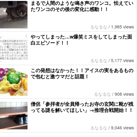
まるで人間のような鳴き声のワンコ。怯えてい
たワンコのその後の変化に感動！！
るなるな
/
1,985 views
やってしまった…w爆笑ミスをしてしまった面
白エピソード！！
るなるな
/
5,177 views
この発想はなかった！！アイスの実をあるもの
で包むと激ウマだと話題！
るなるな
/
908 views
僧侶「参拝者が全員帰ったお寺の玄関に靴が残
ってる謎を解いてほしい」→推理合戦開始！！
るなるな
/
9,046 views