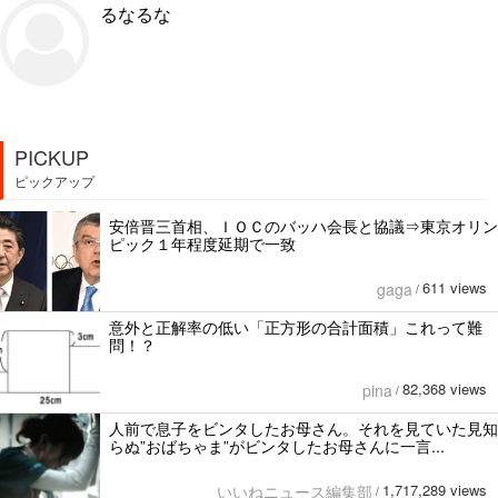
るなるな
PICKUP
ピックアップ
安倍晋三首相、ＩＯＣのバッハ会長と協議⇒東京オリン
ピック１年程度延期で一致
611 views
gaga
/
意外と正解率の低い「正方形の合計面積」これって難
問！？
82,368 views
pina
/
人前で息子をビンタしたお母さん。それを見ていた見知
らぬ”おばちゃま”がビンタしたお母さんに一言...
1,717,289 views
いいねニュース編集部
/