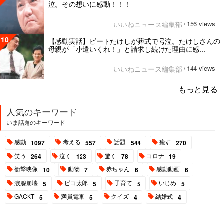
泣。その想いに感動！！！
156 views
いいねニュース編集部
/
10
【感動実話】ビートたけしが葬式で号泣。たけしさんの
母親が「小遣いくれ！」と請求し続けた理由に感...
144 views
いいねニュース編集部
/
もっと見る
人気のキーワード
いま話題のキーワード
感動
考える
話題
癒す
1097
557
544
270
笑う
泣く
驚く
コロナ
264
123
78
19
衝撃映像
動物
赤ちゃん
感動動画
10
7
6
6
涙腺崩壊
ピコ太郎
子育て
いじめ
5
5
5
5
GACKT
満員電車
クイズ
結婚式
5
5
4
4