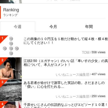
Ranking
ランキング
今週
今月
年間
1
この画像の１０円玉を１枚だけ動かして縦４枚・横４枚
にしてください！！
558 views
TOM
/
2
江頭2:50（エガチャン）のいい話「車いすの少女」の真
相について、本人がコメント！
407 views
いいねニュース編集部
/
3
ある若者が命がけで謝罪した実話の歌。さだまさしの
「償い」に心を打たれる…
250 views
いいねニュース編集部
/
4
千原せいじさんの伝説的なぶっとびエピソード１０選！