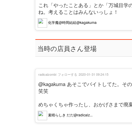
これ「やったことある」とか「万城目学
ね。考えることはみんないっしょ！
化学魔@時岡結絃@kagakuma
当時の店員さん登場
radicalzombi
フォローする
2020-01-31 09:24:15
@kagakuma あそこでバイトしてた
笑笑
めちゃくちゃ作ったし、おかげさまで廃
素晴らしき だだ@radicalz...