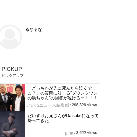
るなるな
PICKUP
ピックアップ
「どっちかが先に死んだら泣くでし
ょ？」の質問に対する”ダウンタウン
の浜ちゃん”の回答が泣けるー！！！
298,826 views
いいねニュース編集部
/
だいすけお兄さんがDaisukeになって
帰ってきた！
3,622 views
pina
/