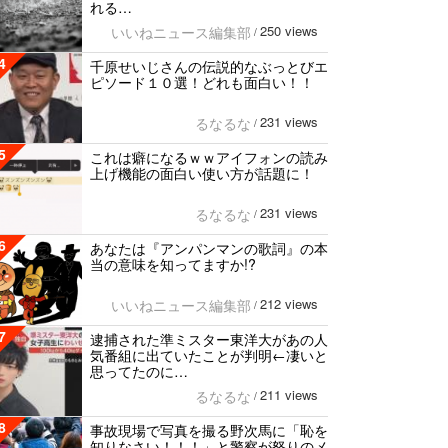
れる…
250 views
いいねニュース編集部
/
4
千原せいじさんの伝説的なぶっとびエ
ピソード１０選！どれも面白い！！
231 views
るなるな
/
5
これは癖になるｗｗアイフォンの読み
上げ機能の面白い使い方が話題に！
231 views
るなるな
/
6
あなたは『アンパンマンの歌詞』の本
当の意味を知ってますか!?
212 views
いいねニュース編集部
/
7
逮捕された準ミスター東洋大があの人
気番組に出ていたことが判明←凄いと
思ってたのに…
211 views
るなるな
/
8
事故現場で写真を撮る野次馬に「恥を
知りなさい！！！」と警察が怒りのメ