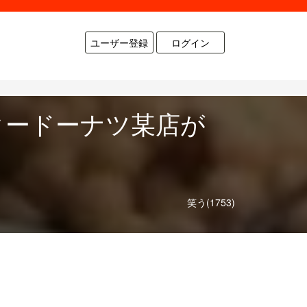
ユーザー登録
ログイン
タードーナツ某店が
笑う(1753)