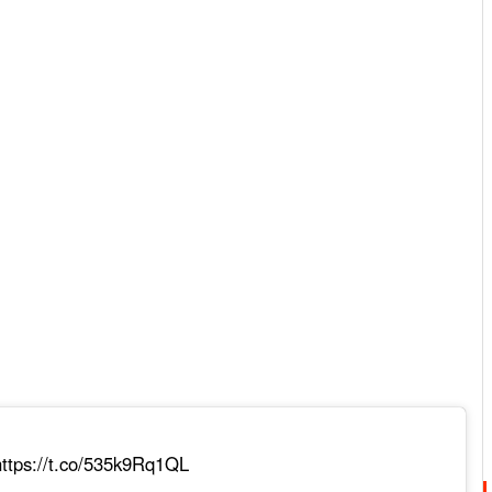
https://t.co/535k9Rq1QL