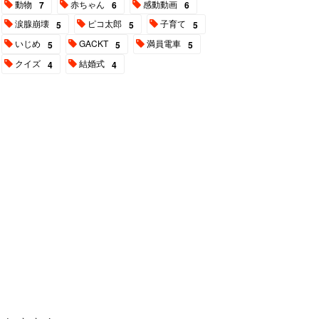
動物
赤ちゃん
感動動画
7
6
6
涙腺崩壊
ピコ太郎
子育て
5
5
5
いじめ
GACKT
満員電車
5
5
5
クイズ
結婚式
4
4