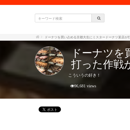
ドーナツを買い占める京都大生にミスタードーナツ某店が
ドーナツを
打った作戦
こういうの好き！
96,681 views