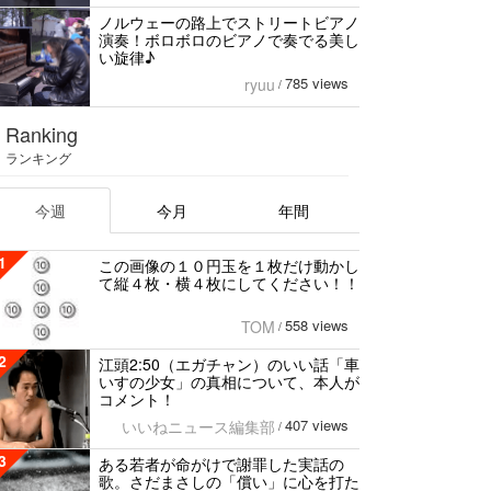
ノルウェーの路上でストリートビアノ
演奏！ボロボロのビアノで奏でる美し
い旋律♪
785 views
ryuu
/
Ranking
ランキング
今週
今月
年間
1
この画像の１０円玉を１枚だけ動かし
て縦４枚・横４枚にしてください！！
558 views
TOM
/
2
江頭2:50（エガチャン）のいい話「車
いすの少女」の真相について、本人が
コメント！
407 views
いいねニュース編集部
/
3
ある若者が命がけで謝罪した実話の
歌。さだまさしの「償い」に心を打た