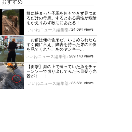
おすすめ
橋に挟まった子馬を何もできず見つめ
るだけの母馬。するとある男性が危険
をかえりみず救助にあたる！
24,094 views
いいねニュース編集部
/
「お前は俺の舎弟だ。いじめられたら
すぐ俺に言え」障害を持った弟の面倒
を見てくれた、あのヤンキー...
289,143 views
いいねニュース編集部
/
【衝撃】湖の上で凍っていた魚をチェ
ーンソーで切り出してみたら目疑う光
景が！！！
35,681 views
いいねニュース編集部
/