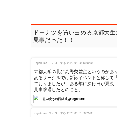
ドーナツを買い占める京都大生
見事だった！！
kagakuma
フォローする
2020-01-30 13:02:51
京都大学の北に高野交差点というのがあ
あるサークルでは新歓イベントと称して
ておりましたが、ある年に決行日が漏洩
見事撃退したとのこと。
化学魔@時岡結絃@kagakuma
kagakuma
フォローする
2020-01-31 08:25:33