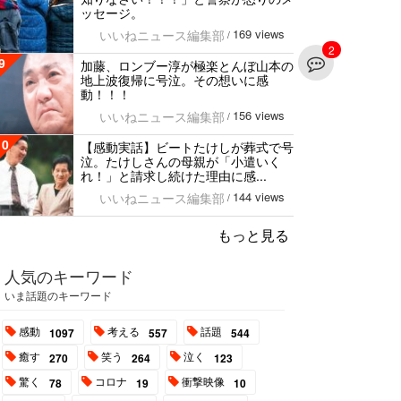
ッセージ。
169 views
いいねニュース編集部
/
2
9
加藤、ロンブー淳が極楽とんぼ山本の
地上波復帰に号泣。その想いに感
動！！！
156 views
いいねニュース編集部
/
10
【感動実話】ビートたけしが葬式で号
泣。たけしさんの母親が「小遣いく
れ！」と請求し続けた理由に感...
144 views
いいねニュース編集部
/
もっと見る
人気のキーワード
いま話題のキーワード
感動
考える
話題
1097
557
544
癒す
笑う
泣く
270
264
123
驚く
コロナ
衝撃映像
78
19
10