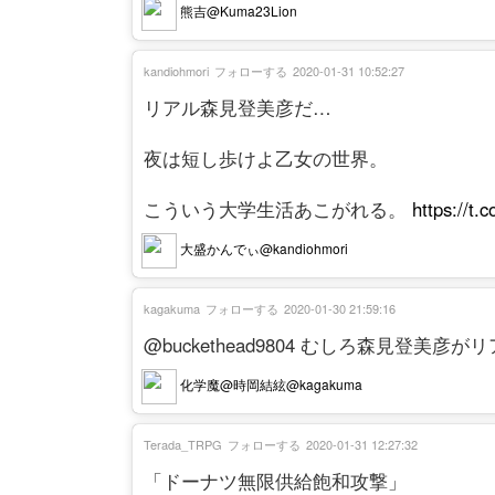
熊吉@Kuma23Lion
kandiohmori
フォローする
2020-01-31 10:52:27
リアル森見登美彦だ…
夜は短し歩けよ乙女の世界。
こういう大学生活あこがれる。
https://t
大盛かんでぃ@kandiohmori
kagakuma
フォローする
2020-01-30 21:59:16
@buckethead9804 むしろ森見登美
化学魔@時岡結絃@kagakuma
Terada_TRPG
フォローする
2020-01-31 12:27:32
「ドーナツ無限供給飽和攻撃」