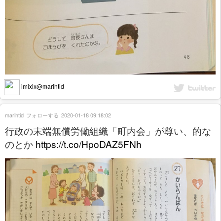
imixix@marihtid
marihtid
フォローする
2020-01-18 09:18:02
行政の末端無償労働組織「町内会」が尊い、的な
のとか
https://t.co/HpoDAZ5FNh