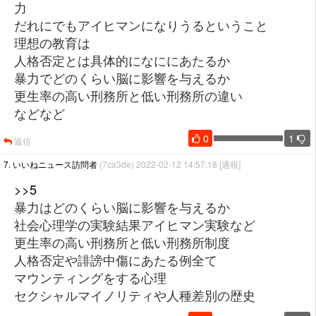
力
だれにでもアイヒマンになりうるということ
理想の教育は
人格否定とは具体的になににあたるか
暴力でどのくらい脳に影響を与えるか
更生率の高い刑務所と低い刑務所の違い
などなど
0
1
返信
7. いいねニュース訪問者
(7ca3de) 2022-02-12 14:57:18
[通報]
>>5
暴力はどのくらい脳に影響を与えるか
社会心理学の実験結果アイヒマン実験など
更生率の高い刑務所と低い刑務所制度
人格否定や誹謗中傷にあたる例全て
マウンティングをする心理
セクシャルマイノリティや人種差別の歴史