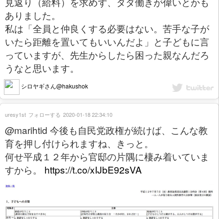
見返り（給料）を求めず、タダ働きが偉いとかも
ありました。
私は「全員と仲良くする必要はない。苦手な子が
いたら距離を置いてもいいんだよ」と子どもに言
っていますが、先生からしたら困った親なんだろ
うなと思います。
シロヤギさん@hakushok
uresy1st
フォローする
2020-01-18 22:34:10
@marihtid 今後も自民党政権が続けば、こんな教
育を押し付けられますね、きっと。
何せ平成１２年から官邸の片隅に棲み着いていま
すから。
https://t.co/xIJbE92sVA