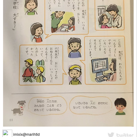
imixix@marihtid