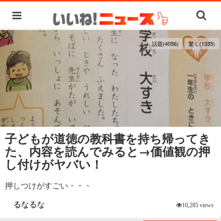
話題(4056)
驚く(1335)
子どもが道徳の教科書を持ち帰ってき
た、内容を読んでみると→価値観の押
し付けがヤバい！
押しつけがすごい・・・
るなるな
10,285 views