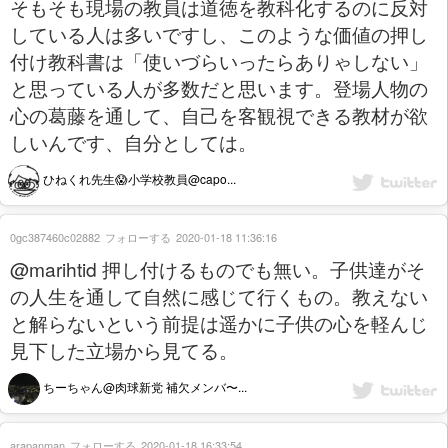
そもそも現場の教員は道徳を教科化するのに反対
している人は多いですし、このような価値の押し
付け教科書は「使いづらいったらありゃしない」
と思っている人が多数だと思います。登場人物の
心の葛藤を通して、自己を客観視できる教材が欲
しいんです、自分としては。
ひねくれ先生😱小学校教員@capo...
0gc387460c02882
フォローする
2020-01-18 11:36:16
@marihtid 押し付けるものでも無い。子供達がそ
の人生を通して自然に感じて行くもの。教えない
と解らないという前提は遥かに子供の心を軽んじ
見下した立場から見てる。
ちーちゃん@肉球新党 補欠メンバ〜...
arapanman
フォローする
2020-01-18 16:33:54