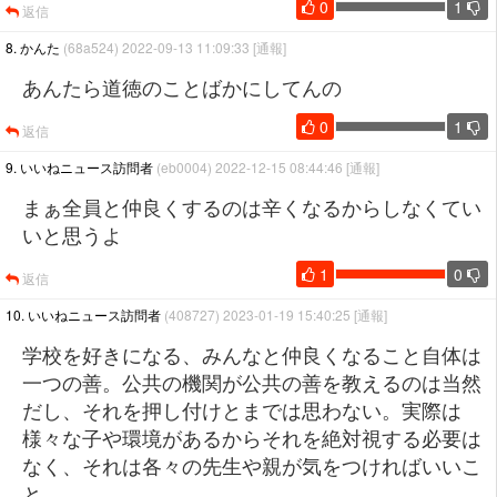
0
1
返信
8. かんた
(68a524) 2022-09-13 11:09:33
[通報]
あんたら道徳のことばかにしてんの
0
1
返信
9. いいねニュース訪問者
(eb0004) 2022-12-15 08:44:46
[通報]
まぁ全員と仲良くするのは辛くなるからしなくてい
いと思うよ
1
0
返信
10. いいねニュース訪問者
(408727) 2023-01-19 15:40:25
[通報]
学校を好きになる、みんなと仲良くなること自体は
一つの善。公共の機関が公共の善を教えるのは当然
だし、それを押し付けとまでは思わない。実際は
様々な子や環境があるからそれを絶対視する必要は
なく、それは各々の先生や親が気をつければいいこ
と