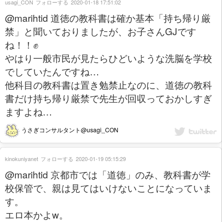
usagi_CON
フォローする
2020-01-18 17:51:02
@marihtid 道徳の教科書は確か基本「持ち帰り厳
禁」と聞いておりましたが、お子さんGJです
ね！！✊
やはり一般市民が見たらひどいような洗脳を学校
でしていたんですね…
他科目の教科書は置き勉禁止なのに、道徳の教科
書だけ持ち帰り厳禁で先生が回収っておかしすぎ
ますよね…
うさぎコンサルタント@usagi_CON
kinokuniyanet
フォローする
2020-01-19 05:15:29
@marihtid 京都市では「道徳」のみ、教科書が学
校保管で、親は見てはいけないことになっていま
す。
エロ本かよw。