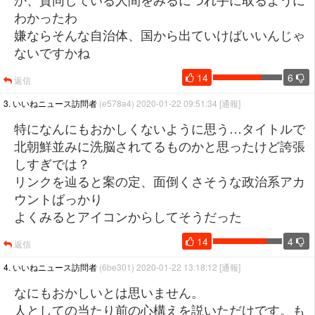
わかったわ
嫌ならそんな自治体、国から出ていけばいいんじゃ
ないですかね
14
6
返信
3. いいねニュース訪問者
(e578a4) 2020-01-22 09:51:34
[通報]
特になんにもおかしくないように思う…タイトルで
北朝鮮並みに洗脳されてるものかと思ったけど誇張
しすぎでは？
リンクを辿ると案の定、面倒くさそうな政治系アカ
ウントばっかり
よくみるとアイコンからしてそうだった
14
4
返信
4. いいねニュース訪問者
(6be301) 2020-01-22 13:18:12
[通報]
なにもおかしいとは思いません。
人としての当たり前の心構えを説いただけです。も