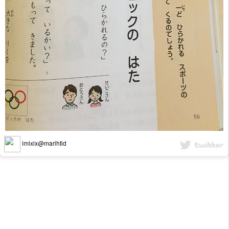
imixix@marihtid