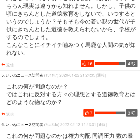
ちろん現実は違うかも知れません。しかし、子供の
頃にきちんとした道徳教育をしないで、いつすると
いうのでしょうか？そもそも今の若い親の世代が子
供にきちんとした道徳を教えられないから、学校が
するのでしょう。
こんなことにイチイチ噛みつく馬鹿な人間の気が知
れない。
16
4
返信
5. いいねニュース訪問者
(131f47) 2020-01-22 21:24:35
[通報]
これの何が問題なのか？
ではこれに反対する方々の理想とする道徳教育とは
どのような物なのか？
7
3
返信
6. いいねニュース訪問者
(7ca3de) 2022-02-12 14:43:31
[通報]
これの何が問題なのかは権力勾配 同調圧力 数の暴