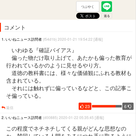
つぶやく
コメント
1. いいねニュース訪問者
(f54d1b) 2020-01-21 19:54:22
[通報]
いわゆる『確証バイアス』
偏った物だけ取り上げて、あたかも偏った教育が
行われているかのように見せるやり方。
道徳の教科書には、様々な価値観にふれる教材も
含まれている。
それには触れずに偏っているなどと、この記事こ
そ偏っている。
23
6
返信
2. いいねニュース訪問者
(d00885) 2020-01-22 05:35:45
[通報]
この程度でネチネチしてくる親がどんな思想なの
か、賛同している人間をみるにつれ手に取るように