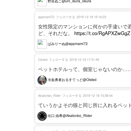
野良ぬこ@uni_ikura_okura
appmami72
フォローする
2019-12-18 15:16:23
女性限定のマンションに何かの手違いで
ど、それだな。
https://t.co/RgAPXZwGgZ
ぱみりーぬ@appmami72
Olsted
フォローする
2019-12-18 17:31:45
ペットホテルって、個室じゃないのか…
冷血勇者おるすてっど@Olsted
Akatonbo_Rider
フォローする
2019-12-18 15:38:44
ていうかよその猫と同じ所に入れるペッ
出口 由希@Akatonbo_Rider