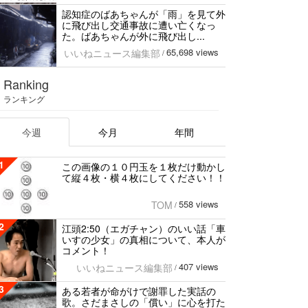
認知症のばあちゃんが「雨」を見て外
に飛び出し交通事故に遭い亡くなっ
た。ばあちゃんが外に飛び出し...
65,698 views
いいねニュース編集部
/
Ranking
ランキング
今週
今月
年間
1
この画像の１０円玉を１枚だけ動かし
て縦４枚・横４枚にしてください！！
558 views
TOM
/
2
江頭2:50（エガチャン）のいい話「車
いすの少女」の真相について、本人が
コメント！
407 views
いいねニュース編集部
/
3
ある若者が命がけで謝罪した実話の
歌。さだまさしの「償い」に心を打た