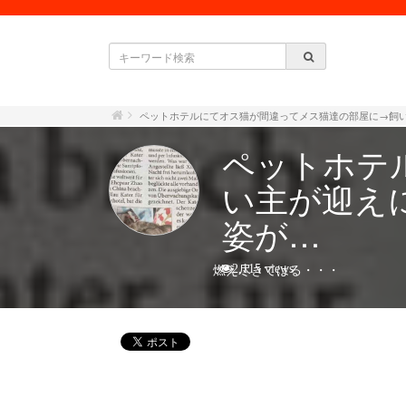
ペットホテルにてオス猫が間違ってメス猫達の部屋に→飼
ペットホテ
い主が迎え
姿が…
燃え尽きてはる・・・
2,115 views