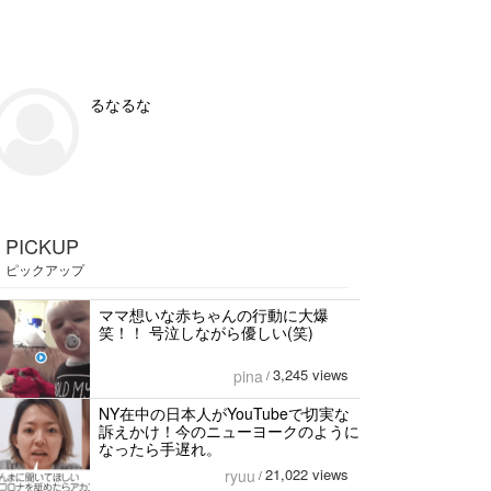
るなるな
PICKUP
ピックアップ
ママ想いな赤ちゃんの行動に大爆
笑！！ 号泣しながら優しい(笑)
3,245 views
pina
/
NY在中の日本人がYouTubeで切実な
訴えかけ！今のニューヨークのように
なったら手遅れ。
21,022 views
ryuu
/