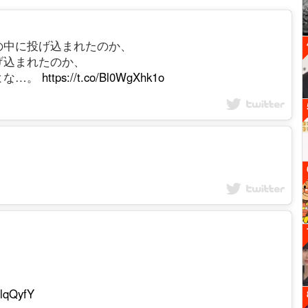
の中に投げ込まれたのか、
げ込まれたのか、
よな…。
https://t.co/Bl0WgXhk1o
jSlqQyfY