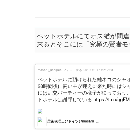
ペットホテルにてオス猫が間違
来るとそこには「究極の賢者モ
masaru_ushijima
フォローする
2019-12-17 19:12:23
ペットホテルに預けられた雄ネコのシャ
28時間後に飼い主が迎えに来た時にはシ
には乱交パーティーの様子が映っており
トホテルは謝罪している
https://t.co/qg
柔術税理士@ドイツ@masaru_...