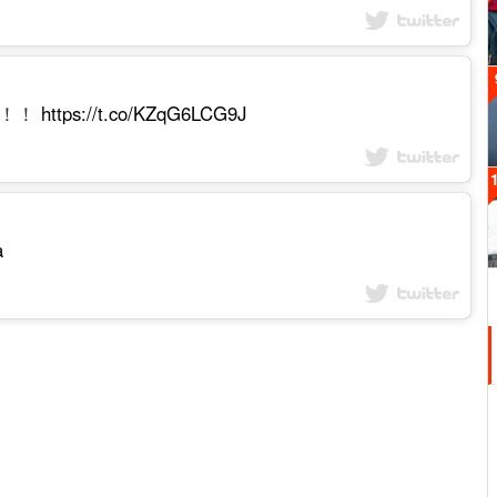
！！！
https://t.co/KZqG6LCG9J
a