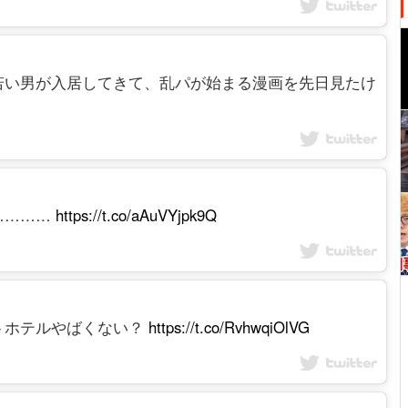
若い男が入居してきて、乱パが始まる漫画を先日見たけ
…………
https://t.co/aAuVYjpk9Q
トホテルやばくない？
https://t.co/RvhwqiOlVG