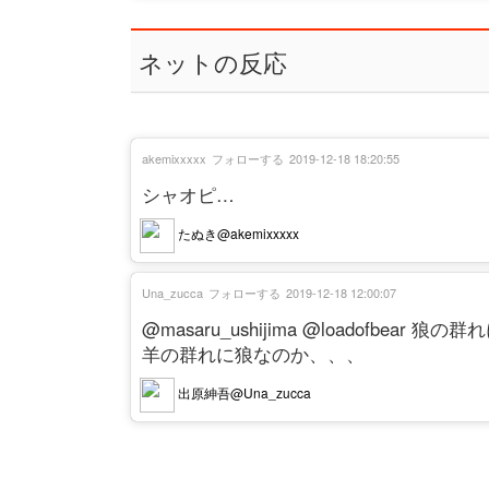
ネットの反応
akemixxxxx
フォローする
2019-12-18 18:20:55
シャオピ…
たぬき@akemixxxxx
Una_zucca
フォローする
2019-12-18 12:00:07
@masaru_ushijima @loadofbear 狼
羊の群れに狼なのか、、、
出原紳吾@Una_zucca