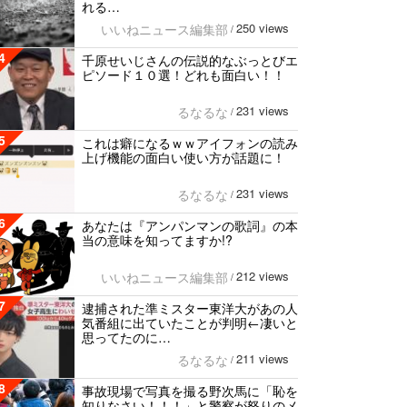
れる…
250 views
いいねニュース編集部
/
4
千原せいじさんの伝説的なぶっとびエ
ピソード１０選！どれも面白い！！
231 views
るなるな
/
5
これは癖になるｗｗアイフォンの読み
上げ機能の面白い使い方が話題に！
231 views
るなるな
/
6
あなたは『アンパンマンの歌詞』の本
当の意味を知ってますか!?
212 views
いいねニュース編集部
/
7
逮捕された準ミスター東洋大があの人
気番組に出ていたことが判明←凄いと
思ってたのに…
211 views
るなるな
/
8
事故現場で写真を撮る野次馬に「恥を
知りなさい！！！」と警察が怒りのメ