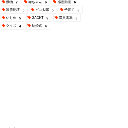
動物
赤ちゃん
感動動画
7
6
6
涙腺崩壊
ピコ太郎
子育て
5
5
5
いじめ
GACKT
満員電車
5
5
5
クイズ
結婚式
4
4