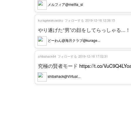
メルフィア@melfia_sl
kuragewakuwaku
フォローする
2019-12-18 12:38:15
やり遂げた“男”の顔をしてらっしゃる...
どーわん@海月クラブ@kurage...
shibahack64
フォローする
2019-12-18 17:02:31
究極の賢者モード
https://t.co/VuC9Q4LYo
shibahack@Virtual...