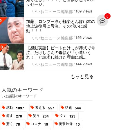
ッセージ。
169 views
いいねニュース編集部
/
0
9
加藤、ロンブー淳が極楽とんぼ山本の
地上波復帰に号泣。その想いに感
動！！！
156 views
いいねニュース編集部
/
10
【感動実話】ビートたけしが葬式で号
泣。たけしさんの母親が「小遣いく
れ！」と請求し続けた理由に感...
144 views
いいねニュース編集部
/
もっと見る
人気のキーワード
いま話題のキーワード
感動
考える
話題
1097
557
544
癒す
笑う
泣く
270
264
123
驚く
コロナ
衝撃映像
78
19
10