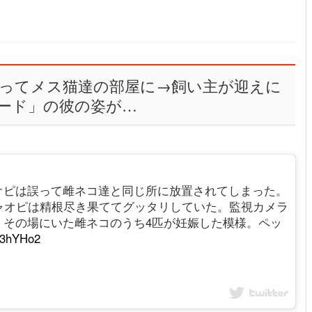
ってメス猫達の部屋に→飼い主が迎えに
ード」の彼の姿が…
オピは誤って雌ネコ達と同じ所に放置されてしまった。
ャオピは精根尽き果ててグッタリしていた。監視カメラ
、その場にいた雌ネコのうち4匹が妊娠した模様。ペッ
FM3hYHo2