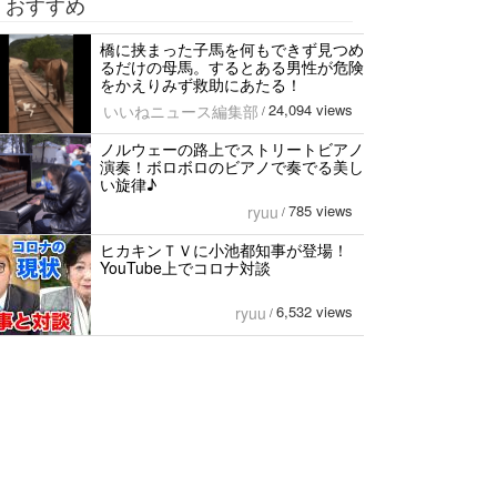
おすすめ
橋に挟まった子馬を何もできず見つめ
るだけの母馬。するとある男性が危険
をかえりみず救助にあたる！
24,094 views
いいねニュース編集部
/
ノルウェーの路上でストリートビアノ
演奏！ボロボロのビアノで奏でる美し
い旋律♪
785 views
ryuu
/
ヒカキンＴＶに小池都知事が登場！
YouTube上でコロナ対談
6,532 views
ryuu
/