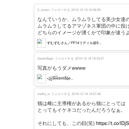
3_onsen
フォローする
2019-12-18 16:36:59
なんていうか、ムラムラしてる美少女達
ムラムラしてるアマゾネス軍団の中に投
どちらのイメージが湧くかで印象が違う
ずむずむさん／FF14リディル@3...
Seedvillage
フォローする
2019-12-18 18:33:07
写真がもうダメwwww
꧁sͫeͦeͤdvillaͩgͬe...
melfia_sl
フォローする
2019-12-18 16:07:46
猫は雌に主導権があるから猫にとっては
とってもイケネコだったんだろうなぁ。
それにしても、この顔(笑)
https://t.co/lD