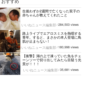
おすすめ
生後わずか2週間で亡くなった双子の
赤ちゃんが教えてくれたこと
284,503 views
いいねニュース編集部
/
路上ライブでエアロスミスを熱唱する
青年。すると、まさかの本人登場に鳥
肌が止まらない！
180,998 views
いいねニュース編集部
/
【衝撃】湖の上で凍っていた魚をチェ
ーンソーで切り出してみたら目疑う光
景が！！！
35,681 views
いいねニュース編集部
/