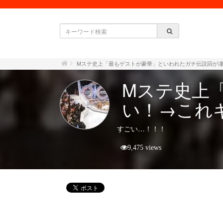
Mステ史上「最もゲストが豪華」といわれたガチ伝説回が
Mステ史上
い！→これ
すごい…！！！
9,475 views