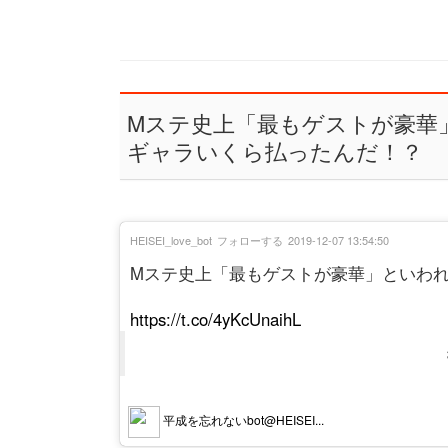
Mステ史上「最もゲストが豪華
ギャラいくら払ったんだ！？
HEISEI_love_bot
フォローする
2019-12-07 13:54:50
Mステ史上「最もゲストが豪華」といわ
https://t.co/4yKcUnaihL
平成を忘れないbot@HEISEI...