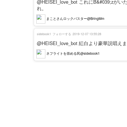
@HEISEI_love_bot これにB&#03
れ。
まことさんロックバスター@BringMm
sidebook1
フォローする
2019-12-07 13:55:28
@HEISEI_love_bot 紅白より豪華説唱え
ネフライトを崇める民@sidebook1