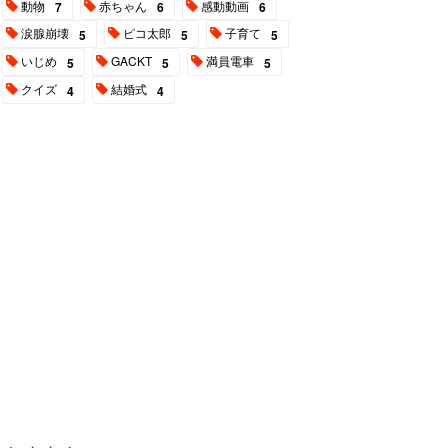
動物
赤ちゃん
感動動画
7
6
6
涙腺崩壊
ピコ太郎
子育て
5
5
5
いじめ
GACKT
満員電車
5
5
5
クイズ
結婚式
4
4