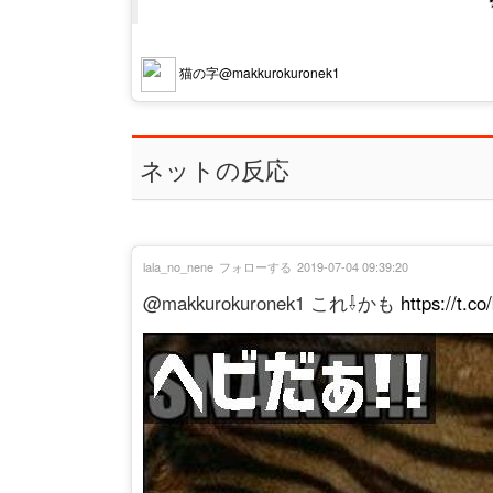
猫の字@makkurokuronek1
ネットの反応
lala_no_nene
フォローする
2019-07-04 09:39:20
@makkurokuronek1 これ⇩かも
https://t.