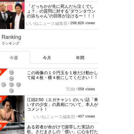
「どっちかが先に死んだら泣くでし
ょ？」の質問に対する”ダウンタウン
の浜ちゃん”の回答が泣けるー！！！
298,826 views
いいねニュース編集部
/
Ranking
ランキング
今週
今月
年間
1
この画像の１０円玉を１枚だけ動かし
て縦４枚・横４枚にしてください！！
558 views
TOM
/
2
江頭2:50（エガチャン）のいい話「車
いすの少女」の真相について、本人が
コメント！
407 views
いいねニュース編集部
/
3
ある若者が命がけで謝罪した実話の
歌。さだまさしの「償い」に心を打た