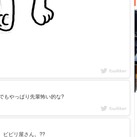
一撃?でもやっぱり先輩怖い的な?
2 ?超。ビビリ屋さん。??