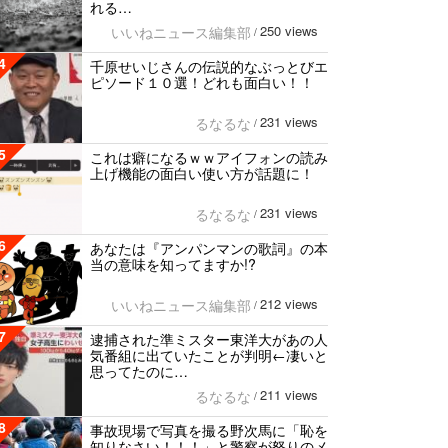
れる…
250 views
いいねニュース編集部
/
4
千原せいじさんの伝説的なぶっとびエ
ピソード１０選！どれも面白い！！
231 views
るなるな
/
5
これは癖になるｗｗアイフォンの読み
上げ機能の面白い使い方が話題に！
231 views
るなるな
/
6
あなたは『アンパンマンの歌詞』の本
当の意味を知ってますか!?
212 views
いいねニュース編集部
/
7
逮捕された準ミスター東洋大があの人
気番組に出ていたことが判明←凄いと
思ってたのに…
211 views
るなるな
/
8
事故現場で写真を撮る野次馬に「恥を
知りなさい！！！」と警察が怒りのメ