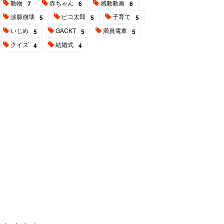
動物
赤ちゃん
感動動画
7
6
6
涙腺崩壊
ピコ太郎
子育て
5
5
5
いじめ
GACKT
満員電車
5
5
5
クイズ
結婚式
4
4