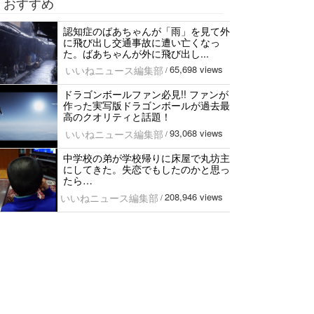
おすすめ
認知症のばあちゃんが「雨」を見て外
に飛び出し交通事故に遭い亡くなっ
た。ばあちゃんが外に飛び出し...
65,698 views
いいねニュース編集部
/
ドラゴンボールファン必見!! ファンが
作った実写版ドラゴンボールが過去最
高のクオリティと話題！
93,068 views
いいねニュース編集部
/
中学校の弟が学校帰りに床屋で丸坊主
にしてきた。失恋でもしたのかと思っ
たら…
208,946 views
いいねニュース編集部
/