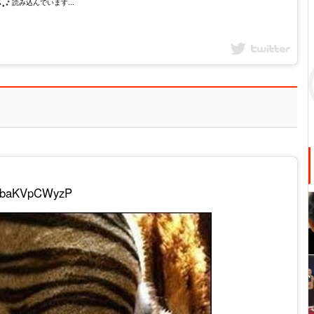
読み込んでいます...
co/baKVpCWyzP