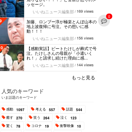
ッセージ。
169 views
いいねニュース編集部
/
0
9
加藤、ロンブー淳が極楽とんぼ山本の
地上波復帰に号泣。その想いに感
動！！！
156 views
いいねニュース編集部
/
10
【感動実話】ビートたけしが葬式で号
泣。たけしさんの母親が「小遣いく
れ！」と請求し続けた理由に感...
144 views
いいねニュース編集部
/
もっと見る
人気のキーワード
いま話題のキーワード
感動
考える
話題
1097
557
544
癒す
笑う
泣く
270
264
123
驚く
コロナ
衝撃映像
78
19
10