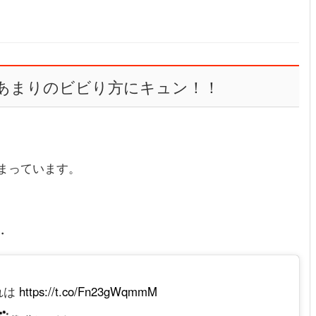
あまりのビビり方にキュン！！
まっています。
・
れは
https://t.co/Fn23gWqmmM