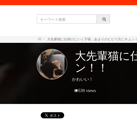
大先輩猫に仕掛けにいく子猫…あまりのビビり方にキュン
大先輩猫に
ン！！
かわいい！
539 views