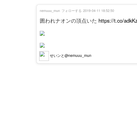
nemuuu_mun
フォローする
2019-04-11 18:52:50
囲われナオンの頂点いた
https://t.co/adk
せいンと@nemuuu_mun