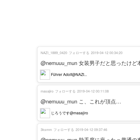
NAZI_1889_0420
フォローする
2019-04-12 00:34:20
@nemuuu_mun 女装男子だと思ったけど本
Führer Adolf@NAZI...
masajiro
フォローする
2019-04-12 00:11:08
@nemuuu_mun こ、これが頂点…
じろうです@masajiro
3ksmm
フォローする
2019-04-12 09:37:46
@nemuuu_mun 助手席に座った＝普