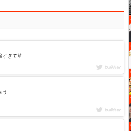
か強すぎて草
言う