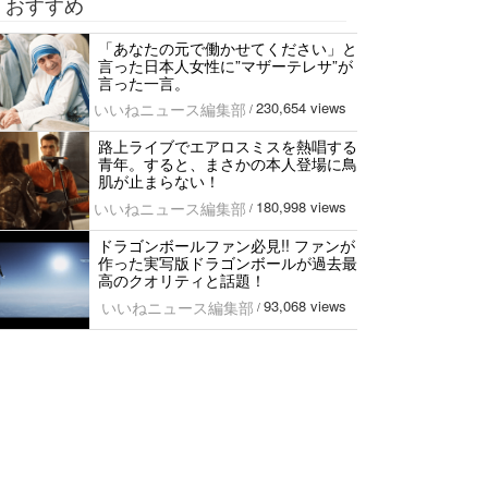
おすすめ
「あなたの元で働かせてください」と
言った日本人女性に”マザーテレサ”が
言った一言。
230,654 views
いいねニュース編集部
/
路上ライブでエアロスミスを熱唱する
青年。すると、まさかの本人登場に鳥
肌が止まらない！
180,998 views
いいねニュース編集部
/
ドラゴンボールファン必見!! ファンが
作った実写版ドラゴンボールが過去最
高のクオリティと話題！
93,068 views
いいねニュース編集部
/