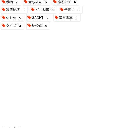
動物
赤ちゃん
感動動画
7
6
6
涙腺崩壊
ピコ太郎
子育て
5
5
5
いじめ
GACKT
満員電車
5
5
5
クイズ
結婚式
4
4