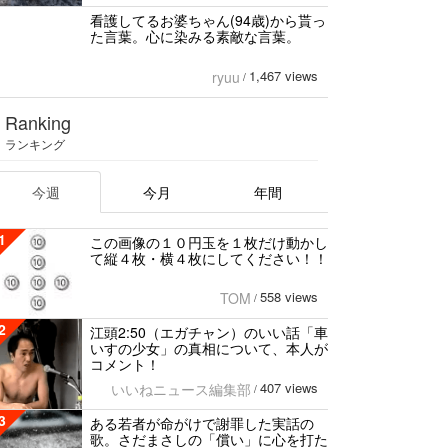
看護してるお婆ちゃん(94歳)から貰っ
た言葉。心に染みる素敵な言葉。
1,467 views
ryuu
/
Ranking
ランキング
今週
今月
年間
1
この画像の１０円玉を１枚だけ動かし
て縦４枚・横４枚にしてください！！
558 views
TOM
/
2
江頭2:50（エガチャン）のいい話「車
いすの少女」の真相について、本人が
コメント！
407 views
いいねニュース編集部
/
3
ある若者が命がけで謝罪した実話の
歌。さだまさしの「償い」に心を打た