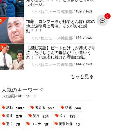
ッセージ。
169 views
いいねニュース編集部
/
0
9
加藤、ロンブー淳が極楽とんぼ山本の
地上波復帰に号泣。その想いに感
動！！！
156 views
いいねニュース編集部
/
10
【感動実話】ビートたけしが葬式で号
泣。たけしさんの母親が「小遣いく
れ！」と請求し続けた理由に感...
144 views
いいねニュース編集部
/
もっと見る
人気のキーワード
いま話題のキーワード
感動
考える
話題
1097
557
544
癒す
笑う
泣く
270
264
123
驚く
コロナ
衝撃映像
78
19
10