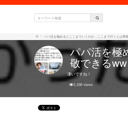
パパ活を極めるとここまでいくのか…ここまで行くとは尊敬
パパ活を極
敬できるww
凄いですね！
3,100 views