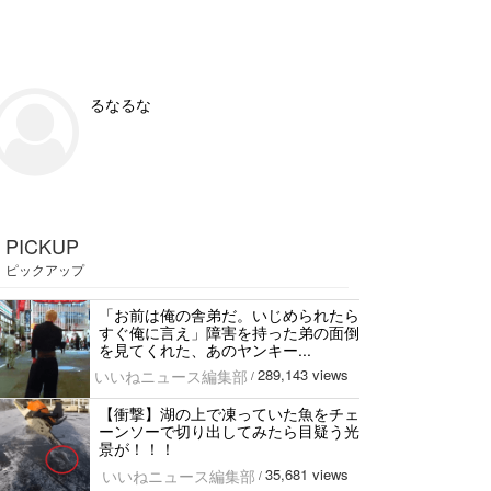
るなるな
PICKUP
ピックアップ
「お前は俺の舎弟だ。いじめられたら
すぐ俺に言え」障害を持った弟の面倒
を見てくれた、あのヤンキー...
289,143 views
いいねニュース編集部
/
【衝撃】湖の上で凍っていた魚をチェ
ーンソーで切り出してみたら目疑う光
景が！！！
35,681 views
いいねニュース編集部
/