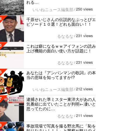
れる…
250 views
いいねニュース編集部
/
4
千原せいじさんの伝説的なぶっとびエ
ピソード１０選！どれも面白い！！
231 views
るなるな
/
5
これは癖になるｗｗアイフォンの読み
上げ機能の面白い使い方が話題に！
231 views
るなるな
/
6
あなたは『アンパンマンの歌詞』の本
当の意味を知ってますか!?
212 views
いいねニュース編集部
/
7
逮捕された準ミスター東洋大があの人
気番組に出ていたことが判明←凄いと
思ってたのに…
211 views
るなるな
/
8
事故現場で写真を撮る野次馬に「恥を
知りなさい！！！」と警察が怒りのメ