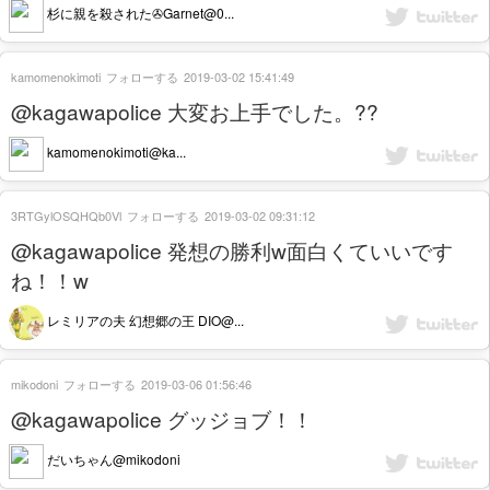
杉に親を殺された✇Garnet@0...
kamomenokimoti
フォローする
2019-03-02 15:41:49
@kagawapolice 大変お上手でした。??
kamomenokimoti@ka...
3RTGylOSQHQb0Vl
フォローする
2019-03-02 09:31:12
@kagawapolice 発想の勝利w面白くていいです
ね！！w
レミリアの夫 幻想郷の王 DIO@...
mikodoni
フォローする
2019-03-06 01:56:46
@kagawapolice グッジョブ！！
だいちゃん@mikodoni