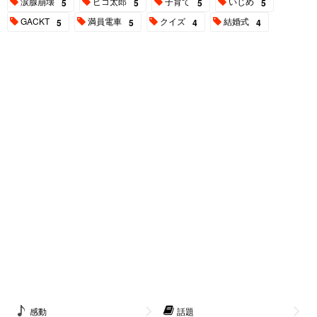
涙腺崩壊
ピコ太郎
子育て
いじめ
5
5
5
5
GACKT
満員電車
クイズ
結婚式
5
5
4
4
感動
話題