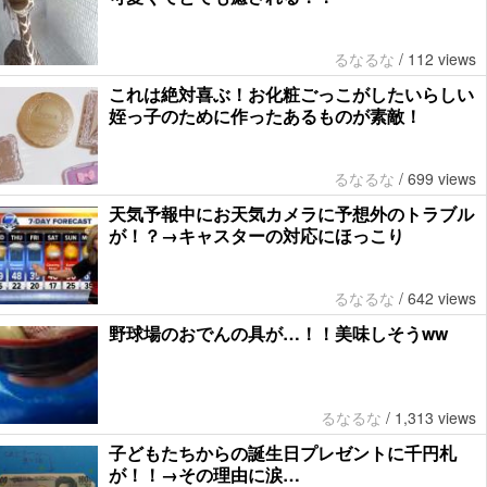
るなるな
/
112 views
これは絶対喜ぶ！お化粧ごっこがしたいらしい
姪っ子のために作ったあるものが素敵！
るなるな
/
699 views
天気予報中にお天気カメラに予想外のトラブル
が！？→キャスターの対応にほっこり
るなるな
/
642 views
野球場のおでんの具が…！！美味しそうww
るなるな
/
1,313 views
子どもたちからの誕生日プレゼントに千円札
が！！→その理由に涙…