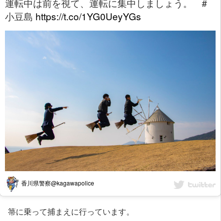
運転中は前を視て、運転に集中しましょう。 #
小豆島
https://t.co/1YG0UeyYGs
香川県警察@kagawapolice
箒に乗って捕まえに行っています。