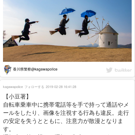
香川県警察@kagawapolice
kagawapolice
フォローする
2019-02-28 16:41:28
【小豆署】
自転車乗車中に携帯電話等を手で持って通話やメ
ールをしたり、画像を注視する行為も違反。走行
の安定を失うとともに、注意力が散漫となりま
す。