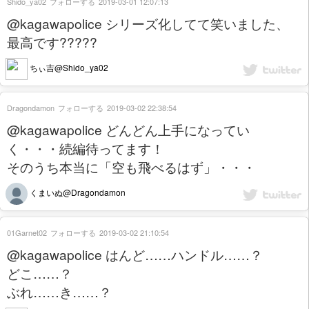
Shido_ya02
フォローする
2019-03-01 12:07:13
@kagawapolice シリーズ化してて笑いました、
最高です?????
ちぃ吉@Shido_ya02
Dragondamon
フォローする
2019-03-02 22:38:54
@kagawapolice どんどん上手になってい
く・・・続編待ってます！
そのうち本当に「空も飛べるはず」・・・
くまいぬ@Dragondamon
01Garnet02
フォローする
2019-03-02 21:10:54
@kagawapolice はんど……ハンドル……？
どこ……？
ぶれ……き……？