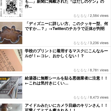
も…」新聞に掲載された『はだしのゲン』の
作...
るなるな
/
2,584 views
「ディズニーに詳しい方、このクッキー型、何
ですか…？」→Twitterのチカラで正体が判明
るなるな
/
3,236 views
学校のプリントに着用するマスクにこんなルー
ルが！←コレ、おかしくない！？
るなるな
/
8,781 views
給湯器に無断シールを貼る悪徳業者に注意！！
←これは気付きにくい…
るなるな
/
8,473 views
アイドルみたいにカメラ目線のキリンさん！！
可愛くてとても癒される！！