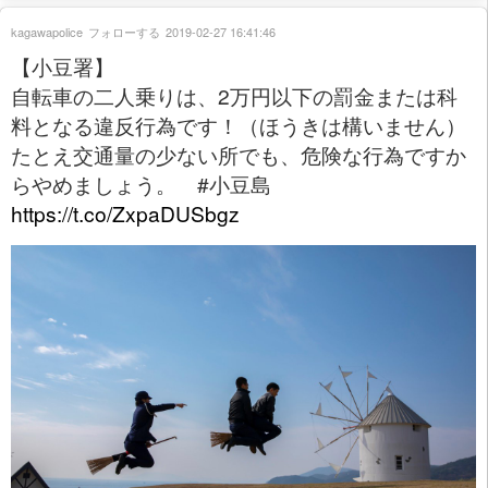
kagawapolice
フォローする
2019-02-27 16:41:46
【小豆署】
自転車の二人乗りは、2万円以下の罰金または科
料となる違反行為です！（ほうきは構いません）
たとえ交通量の少ない所でも、危険な行為ですか
らやめましょう。 #小豆島
https://t.co/ZxpaDUSbgz