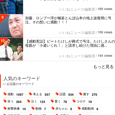
169 views
いいねニュース編集部
/
9
加藤、ロンブー淳が極楽とんぼ山本の地上波復帰に号
泣。その想いに感動！！！
156 views
いいねニュース編集部
/
10
【感動実話】ビートたけしが葬式で号泣。たけしさんの
母親が「小遣いくれ！」と請求し続けた理由に感...
144 views
いいねニュース編集部
/
もっと見る
人気のキーワード
いま話題のキーワード
感動
考える
話題
癒す
1097
557
544
270
笑う
泣く
驚く
コロナ
264
123
78
19
衝撃映像
動物
赤ちゃん
感動動画
10
7
6
6