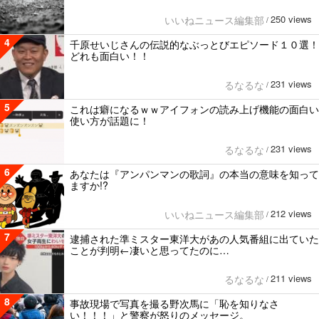
250 views
いいねニュース編集部
/
4
千原せいじさんの伝説的なぶっとびエピソード１０選！
どれも面白い！！
231 views
るなるな
/
5
これは癖になるｗｗアイフォンの読み上げ機能の面白い
使い方が話題に！
231 views
るなるな
/
6
あなたは『アンパンマンの歌詞』の本当の意味を知って
ますか!?
212 views
いいねニュース編集部
/
7
逮捕された準ミスター東洋大があの人気番組に出ていた
ことが判明←凄いと思ってたのに…
211 views
るなるな
/
8
事故現場で写真を撮る野次馬に「恥を知りなさ
い！！！」と警察が怒りのメッセージ。