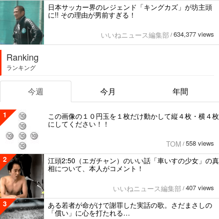
日本サッカー界のレジェンド「キングカズ」が坊主頭
に!! その理由が男前すぎる！
634,377 views
いいねニュース編集部
/
Ranking
ランキング
今週
今月
年間
1
この画像の１０円玉を１枚だけ動かして縦４枚・横４枚
にしてください！！
558 views
TOM
/
2
江頭2:50（エガチャン）のいい話「車いすの少女」の真
相について、本人がコメント！
407 views
いいねニュース編集部
/
3
ある若者が命がけで謝罪した実話の歌。さだまさしの
「償い」に心を打たれる…