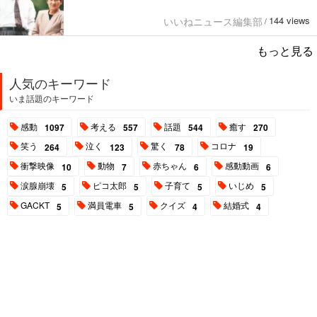
144 views
いいねニュース編集部
/
もっと見る
人気のキーワード
いま話題のキーワード
感動
考える
話題
癒す
1097
557
544
270
笑う
泣く
驚く
コロナ
264
123
78
19
衝撃映像
動物
赤ちゃん
感動動画
10
7
6
6
涙腺崩壊
ピコ太郎
子育て
いじめ
5
5
5
5
GACKT
満員電車
クイズ
結婚式
5
5
4
4