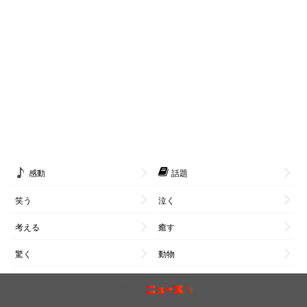
感動
話題
笑う
泣く
考える
癒す
驚く
動物