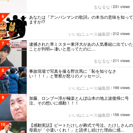
231 views
るなるな
/
6
あなたは『アンパンマンの歌詞』の本当の意味を知って
ますか!?
212 views
いいねニュース編集部
/
7
逮捕された準ミスター東洋大があの人気番組に出ていた
ことが判明←凄いと思ってたのに…
211 views
るなるな
/
8
事故現場で写真を撮る野次馬に「恥を知りなさ
い！！！」と警察が怒りのメッセージ。
169 views
いいねニュース編集部
/
9
加藤、ロンブー淳が極楽とんぼ山本の地上波復帰に号
泣。その想いに感動！！！
156 views
いいねニュース編集部
/
10
【感動実話】ビートたけしが葬式で号泣。たけしさんの
母親が「小遣いくれ！」と請求し続けた理由に感...