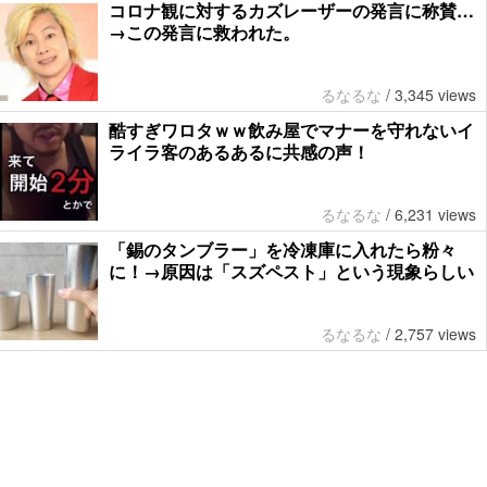
コロナ観に対するカズレーザーの発言に称賛…
→この発言に救われた。
るなるな
/
3,345 views
酷すぎワロタｗｗ飲み屋でマナーを守れないイ
ライラ客のあるあるに共感の声！
るなるな
/
6,231 views
「錫のタンブラー」を冷凍庫に入れたら粉々
に！→原因は「スズペスト」という現象らしい
るなるな
/
2,757 views