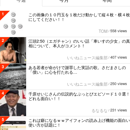
1
この画像の１０円玉を１枚だけ動かして縦４枚・横４枚
にしてください！！
558 views
TOM
/
2
江頭2:50（エガチャン）のいい話「車いすの少女」の真
相について、本人がコメント！
407 views
いいねニュース編集部
/
3
ある若者が命がけで謝罪した実話の歌。さだまさしの
「償い」に心を打たれる…
250 views
いいねニュース編集部
/
4
千原せいじさんの伝説的なぶっとびエピソード１０選！
どれも面白い！！
231 views
るなるな
/
5
これは癖になるｗｗアイフォンの読み上げ機能の面白い
使い方が話題に！