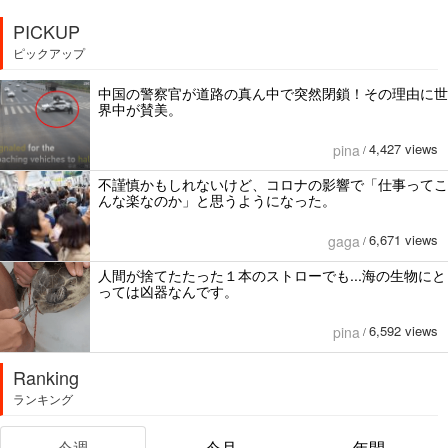
PICKUP
ピックアップ
中国の警察官が道路の真ん中で突然閉鎖！その理由に世
界中が賛美。
4,427 views
pina
/
不謹慎かもしれないけど、コロナの影響で「仕事ってこ
んな楽なのか」と思うようになった。
6,671 views
gaga
/
人間が捨てたたった１本のストローでも...海の生物にと
っては凶器なんです。
6,592 views
pina
/
Ranking
ランキング
今週
今月
年間