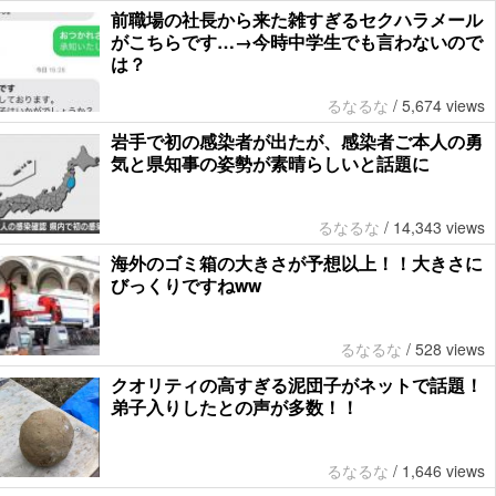
前職場の社長から来た雑すぎるセクハラメール
がこちらです…→今時中学生でも言わないので
は？
るなるな
/
5,674 views
岩手で初の感染者が出たが、感染者ご本人の勇
気と県知事の姿勢が素晴らしいと話題に
るなるな
/
14,343 views
海外のゴミ箱の大きさが予想以上！！大きさに
びっくりですねww
るなるな
/
528 views
クオリティの高すぎる泥団子がネットで話題！
弟子入りしたとの声が多数！！
るなるな
/
1,646 views