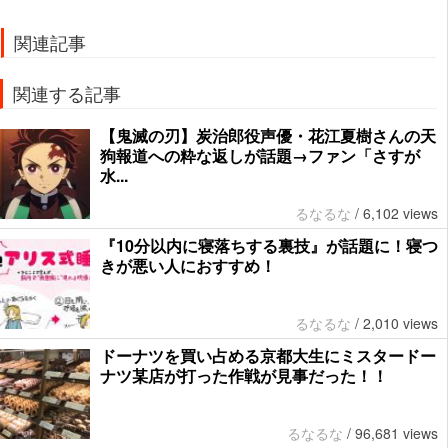
関連記事
関連する記事
【鬼滅の刃】炭治郎役声優・花江夏樹さんの天
狗報道への粋な返しが話題→ファン「さすが
水...
るなるな
/
6,102 views
『10分以内に寝落ちする裏技』が話題に！寝つ
きが悪い人におすすめ！
るなるな
/
2,010 views
ドーナツを買い占める京都大生にミスタードー
ナツ某店が打った作戦が見事だった！！
るなるな
/
96,681 views