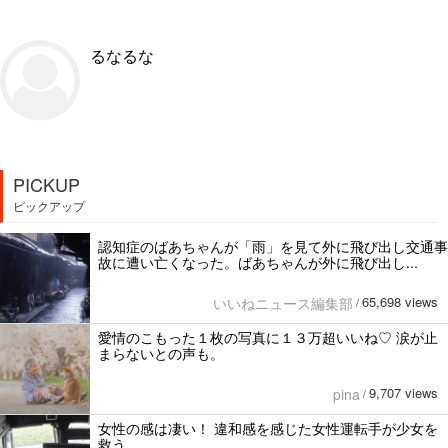
るなるな
PICKUP
ピックアップ
認知症のばあちゃんが「雨」を見て外に飛び出し交通事
故に遭い亡くなった。ばあちゃんが外に飛び出し...
65,698 views
いいねニュース編集部
/
愛情のこもった１枚の写真に１３万超いいね♡ 涙が止
まらないとの声も。
9,707 views
pina
/
女性の感は凄い！ 違和感を感じた女性運転手が少女を
救う。