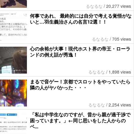
るなるな
/
20,277 views
何事であれ、 最終的には自分で考える覚悟がな
いと…羽生義治さんの名言12選！！
るなるな
/
705 views
心の余裕が大事！現代ホスト界の帝王・ローラ
ンドの例え話が秀逸！
るなるな
/
1,898 views
まるで音ゲー！京都でスロットをやっていたら
隣の人がヤバかった・・・
るなるな
/
2,254 views
「私は中学生なのですが、昔から親が過干渉で
困っています。」←同じ思いをした人からの
ベ...