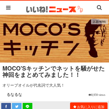
話題(4056)
MOCO'Sキッチンでネットを騒がせた
神回をまとめてみました！！
オリーブオイルが代名詞で大人気！
るなるな
8,959 views
お気に入りに追加