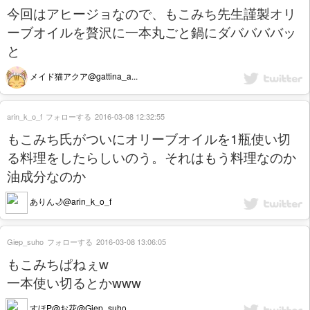
今回はアヒージョなので、もこみち先生謹製オリ
ーブオイルを贅沢に一本丸ごと鍋にダババババッ
と
メイド猫アクア@gattina_a...
arin_k_o_f
フォローする
2016-03-08 12:32:55
もこみち氏がついにオリーブオイルを1瓶使い切
る料理をしたらしいのう。それはもう料理なのか
油成分なのか
ありん🌙@arin_k_o_f
Giep_suho
フォローする
2016-03-08 13:06:05
もこみちぱねぇw
一本使い切るとかwww
すほP@お花@Giep_suho