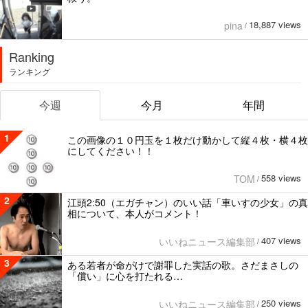
18,887 views
pina
/
Ranking
ランキング
今週
今月
年間
1
この画像の１０円玉を１枚だけ動かして縦４枚・横４枚
にしてください！！
558 views
TOM
/
2
江頭2:50（エガチャン）のいい話「車いすの少女」の真
相について、本人がコメント！
407 views
いいねニュース編集部
/
3
ある若者が命がけで謝罪した実話の歌。さだまさしの
「償い」に心を打たれる…
250 views
いいねニュース編集部
/