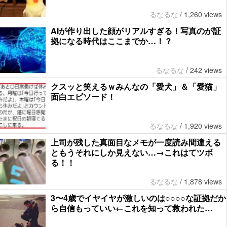
るなるな
/
1,260 views
AIが作り出した顔がリアルすぎる！写真のが証
拠になる時代はここまでか…！？
るなるな
/
242 views
クスッと笑えるｗみんなの「愛犬」＆「愛猫」
面白エピソード！
るなるな
/
1,920 views
上司が残した真面目なメモが一度読み間違える
ともうそれにしか見えない…→これはてツボ
る！！
るなるな
/
1,878 views
3〜4歳でイヤイヤが激しいのは○○○○な証拠だか
ら自信もっていい←これを知って救われた…