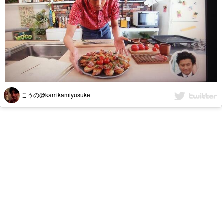
こうの@kamikamiyusuke