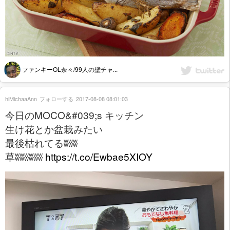
ファンキーOL奈々/99人の壁チャ...
hiMichaaAnn
フォローする
2017-08-08 08:01:03
今日のMOCO&#039;s キッチン
生け花とか盆栽みたい
最後枯れてるʬʬʬ
草ʬʬʬʬʬʬ
https://t.co/Ewbae5XIOY