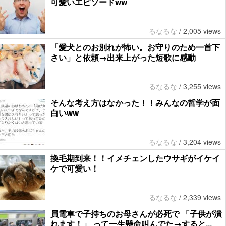
可愛いエピソードww
るなるな
/
2,005 views
「愛犬とのお別れが怖い。お守りのため一首下
さい」と依頼→出来上がった短歌に感動
るなるな
/
3,255 views
そんな考え方はなかった！！みんなの哲学が面
白いww
るなるな
/
3,204 views
換毛期到来！！イメチェンしたウサギがイケイ
ケで可愛い！
るなるな
/
2,339 views
員電車で子持ちのお母さんが必死で 「子供が潰
れます！」 って一生懸命叫んでた→すると...