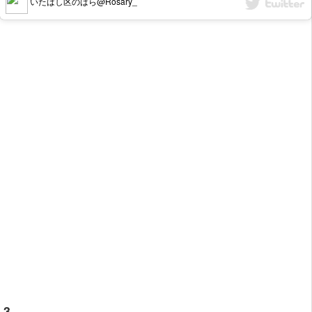
いたばし区のばら@Rosary_
3