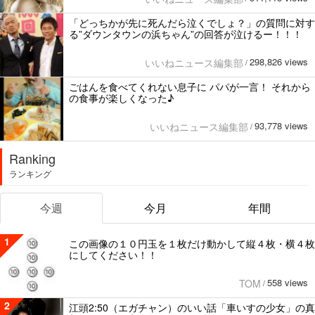
「どっちかが先に死んだら泣くでしょ？」の質問に対す
る”ダウンタウンの浜ちゃん”の回答が泣けるー！！！
298,826 views
いいねニュース編集部
/
ごはんを食べてくれない息子に パパが一言！ それから
の食事が楽しくなった♪
93,778 views
いいねニュース編集部
/
Ranking
ランキング
今週
今月
年間
1
この画像の１０円玉を１枚だけ動かして縦４枚・横４枚
にしてください！！
558 views
TOM
/
2
江頭2:50（エガチャン）のいい話「車いすの少女」の真