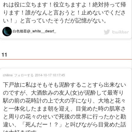
れは役に立ちます！役立ちますよ！絶対持って帰
ります！誰がなんと言おうと！止めないでくださ
い！」と言っていたそうだが記憶がない。
白色矮星@_white__dwarf_
11
chilime
フォローする
2014-10-17 10:17:45
下戸故に私はそもそも泥酔することすら出来ない
のですが、大酒飲みの友人(女)が泥酔して最寄り
駅の前の花時計の上で大の字になり、大地と花々
と一体化したまま朝を迎え、目覚めた時の肌寒さ
と周りの花々のせいで死後の世界に行ったかと勘
違い、「死んだー！？」と叫びながら目覚めた話
は大好きです。