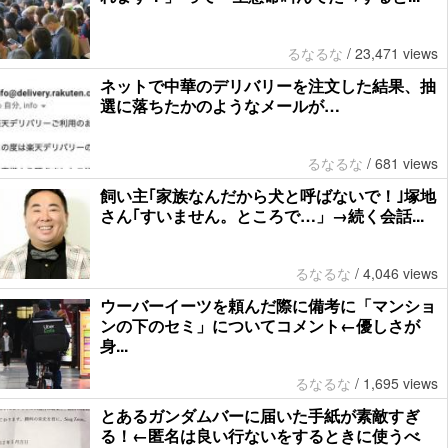
るなるな
/
23,471 views
ネットで中華のデリバリーを注文した結果、抽
選に落ちたかのようなメールが…
るなるな
/
681 views
飼い主｢家族なんだから犬と呼ばないで！｣塚地
さん｢すいません。ところで…」→続く会話...
るなるな
/
4,046 views
ウーバーイーツを頼んだ際に備考に「マンショ
ンの下のセミ」についてコメント←優しさが
身...
るなるな
/
1,695 views
とあるガンダムバーに届いた手紙が素敵すぎ
る！←匿名は良い行ないをするときに使うべ