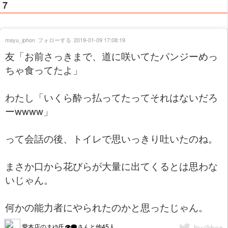
7
mayu_iphon
フォローする
2019-01-09 17:08:19
友「お前さっきまで、道に咲いてたパンジーめっ
ちゃ食ってたよ」
わたし「いくら酔っ払ってたってそれはないだろ
ーwwww」
って会話の後、トイレで思いっきり吐いたのね。
まさか口から花びらが大量に出てくるとは思わな
いじゃん。
何かの能力者にやられたのかと思ったじゃん。
愛本店のまゆ氏👁‍🗨さんと他45人...