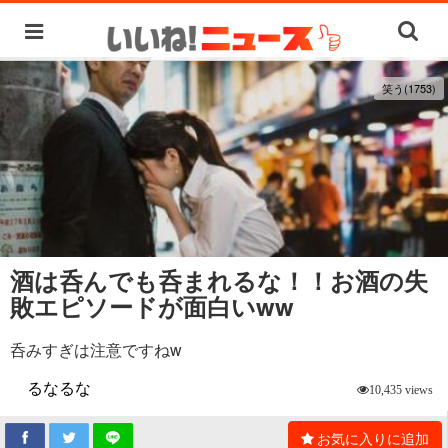
笑う(1753)
酒は呑んでも呑まれるな！！お酒の失
敗エピソードが面白いww
呑みすぎは注意ですねw
るなるな
10,435 views
お気に入りに追加