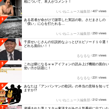
相について、本人がコメント！
407 views
いいねニュース編集部
/
3
ある若者が命がけで謝罪した実話の歌。さだまさしの
「償い」に心を打たれる…
250 views
いいねニュース編集部
/
4
千原せいじさんの伝説的なぶっとびエピソード１０選！
どれも面白い！！
231 views
るなるな
/
5
これは癖になるｗｗアイフォンの読み上げ機能の面白い
使い方が話題に！
231 views
るなるな
/
6
あなたは『アンパンマンの歌詞』の本当の意味を知って
ますか!?
212 views
いいねニュース編集部
/
7
逮捕された準ミスター東洋大があの人気番組に出ていた