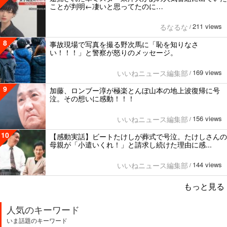
ことが判明←凄いと思ってたのに…
211 views
るなるな
/
8
事故現場で写真を撮る野次馬に「恥を知りなさ
い！！！」と警察が怒りのメッセージ。
169 views
いいねニュース編集部
/
9
加藤、ロンブー淳が極楽とんぼ山本の地上波復帰に号
泣。その想いに感動！！！
156 views
いいねニュース編集部
/
10
【感動実話】ビートたけしが葬式で号泣。たけしさんの
母親が「小遣いくれ！」と請求し続けた理由に感...
144 views
いいねニュース編集部
/
もっと見る
人気のキーワード
いま話題のキーワード