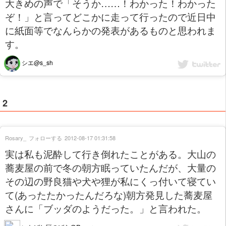
大きめの声で「そうか……！わかった！わかった
ぞ！」と言ってどこかに走って行ったので近日中
に紙面等でなんらかの発表があるものと思われま
す。
シエ@s_sh
2
Rosary_
フォローする
2012-08-17 01:31:58
実は私も泥酔して行き倒れたことがある。大山の
蕎麦屋の前で冬の朝方眠っていたんだが、大量の
その辺の野良猫や犬や狸が私にくっ付いて寝てい
て(あったたかったんだろな)朝方発見した蕎麦屋
さんに「ブッダのようだった。」と言われた。