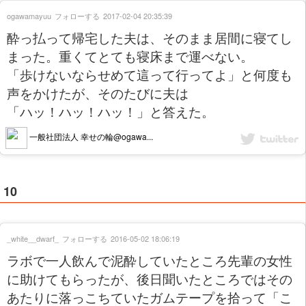
ogawamayuu
フォローする
2017-02-04 20:35:39
酔っ払って帰宅した夫は、そのまま居間に寝てし
まった。重くてとても寝床まで運べない。
「歩けないならせめて這って行ってよ」と何度も
声をかけたが、そのたびに夫は
「ハッ！ハッ！ハッ！」と答えた。
一般社団法人 幸せの輪@ogawa...
10
_white__dwarf_
フォローする
2016-05-02 18:06:19
ラボで一人飲んで泥酔していたところ先輩の女性
に助けてもらったが、後日聞いたところではその
あたりに落っこちていたガムテープを拾って「こ