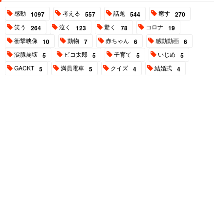
感動
考える
話題
癒す
1097
557
544
270
笑う
泣く
驚く
コロナ
264
123
78
19
衝撃映像
動物
赤ちゃん
感動動画
10
7
6
6
涙腺崩壊
ピコ太郎
子育て
いじめ
5
5
5
5
GACKT
満員電車
クイズ
結婚式
5
5
4
4