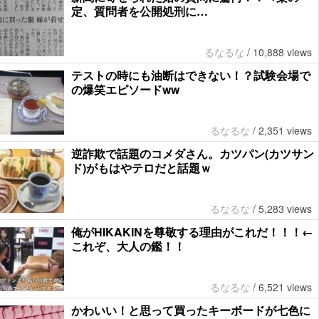
定、質問者を公開処刑に…
るなるな
/
10,888 views
テストの時にも油断はできない！？試験会場で
の爆笑エピソードww
るなるな
/
2,351 views
逆詐欺で話題のコメダさん。カツパン(カツサン
ド)がもはやテロだと話題ｗ
るなるな
/
5,283 views
俺がHIKAKINを尊敬する理由がこれだ！！！←
これぞ、大人の鑑！！
るなるな
/
6,521 views
かわいい！と思って買ったキーボードが七色に