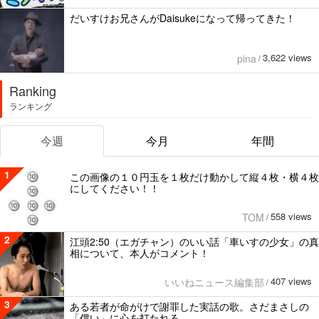
だいすけお兄さんがDaisukeになって帰ってきた！
3,622 views
pina
/
Ranking
ランキング
今週
今月
年間
1
この画像の１０円玉を１枚だけ動かして縦４枚・横４枚
にしてください！！
558 views
TOM
/
2
江頭2:50（エガチャン）のいい話「車いすの少女」の真
相について、本人がコメント！
407 views
いいねニュース編集部
/
3
ある若者が命がけで謝罪した実話の歌。さだまさしの
「償い」に心を打たれる…