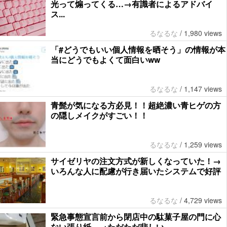
光って煽ってくる…→有識者によるアドバイ
ス...
るなるな
/
1,980 views
「#どうでもいい個人情報を晒そう」の情報が本
当にどうでもよくて面白いww
るなるな
/
1,147 views
青髭が気になる方必見！！超絶濃い青ヒゲの方
の隠しメイクがすごい！！
るなるな
/
1,259 views
サイゼリヤの注文方式が新しくなっていた！→
いろんな人に配慮が行き届いたシステムで好評
るなるな
/
4,729 views
緊急事態宣言前から閉店中の駄菓子屋の門に心
ない張り紙…→ただただ悲しい