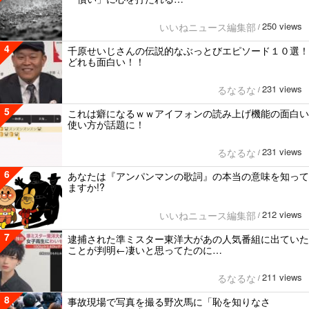
250 views
いいねニュース編集部
/
4
千原せいじさんの伝説的なぶっとびエピソード１０選！
どれも面白い！！
231 views
るなるな
/
5
これは癖になるｗｗアイフォンの読み上げ機能の面白い
使い方が話題に！
231 views
るなるな
/
6
あなたは『アンパンマンの歌詞』の本当の意味を知って
ますか!?
212 views
いいねニュース編集部
/
7
逮捕された準ミスター東洋大があの人気番組に出ていた
ことが判明←凄いと思ってたのに…
211 views
るなるな
/
8
事故現場で写真を撮る野次馬に「恥を知りなさ