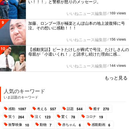
い！！！」と警察が怒りのメッセージ。
169 views
いいねニュース編集部
/
9
加藤、ロンブー淳が極楽とんぼ山本の地上波復帰に号
泣。その想いに感動！！！
156 views
いいねニュース編集部
/
10
【感動実話】ビートたけしが葬式で号泣。たけしさんの
母親が「小遣いくれ！」と請求し続けた理由に感...
144 views
いいねニュース編集部
/
もっと見る
人気のキーワード
いま話題のキーワード
感動
考える
話題
癒す
1097
557
544
270
笑う
泣く
驚く
コロナ
264
123
78
19
衝撃映像
動物
赤ちゃん
感動動画
10
7
6
6