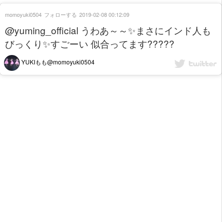
momoyuki0504
フォローする
2019-02-08 00:12:09
@yuming_official うわあ～～✨まさにインド人も
びっくり✨すごーい 似合ってます?????
YUKIもも@momoyuki0504