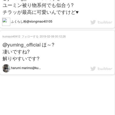
ユーミン被り物系何でも似合う?
チラッが最高に可愛いんですけど♥️
ふくらし粉@xiongmao40105
kumayo40412
フォローする
2019-02-08 00:12:26
@yuming_official ほ～?
凄いですね?
解りやすいです?
harumi marimo@ku...