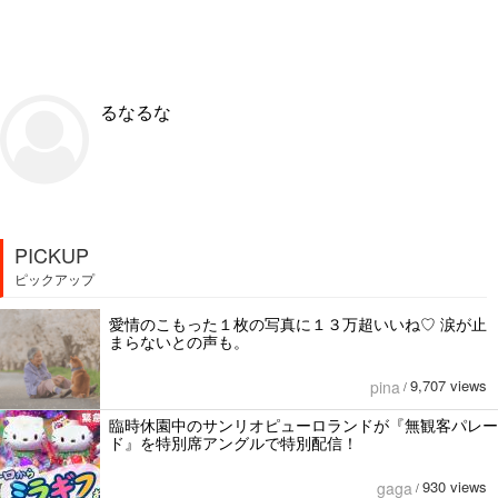
るなるな
PICKUP
ピックアップ
愛情のこもった１枚の写真に１３万超いいね♡ 涙が止
まらないとの声も。
9,707 views
pina
/
臨時休園中のサンリオピューロランドが『無観客パレー
ド』を特別席アングルで特別配信！
930 views
gaga
/