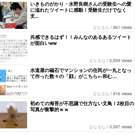
いきものがかり・水野良樹さんの受験生への愛
に溢れたツイートに感動！受験生だけでなく
支...
るなるな
/
661 views
共感できるはず！！みんなのあるあるツイート
が面白いww
るなるな
/
2,559 views
水道屋の磁石でマンションの住民が一丸となっ
て作った数々の「顔」がこちら←和む…
るなるな
/
916 views
初めての海苔が不思議で仕方ない文鳥！2枚目の
写真が衝撃的ｗｗ
るなるな
/
3,097 views