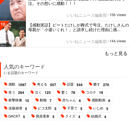
泣。その想いに感動！！！
156 views
いいねニュース編集部
/
10
【感動実話】ビートたけしが葬式で号泣。たけしさんの
母親が「小遣いくれ！」と請求し続けた理由に感...
144 views
いいねニュース編集部
/
もっと見る
人気のキーワード
いま話題のキーワード
感動
考える
話題
癒す
1097
557
544
270
笑う
泣く
驚く
コロナ
264
123
78
19
衝撃映像
動物
赤ちゃん
感動動画
10
7
6
6
涙腺崩壊
ピコ太郎
子育て
いじめ
5
5
5
5
GACKT
満員電車
クイズ
結婚式
5
5
4
4