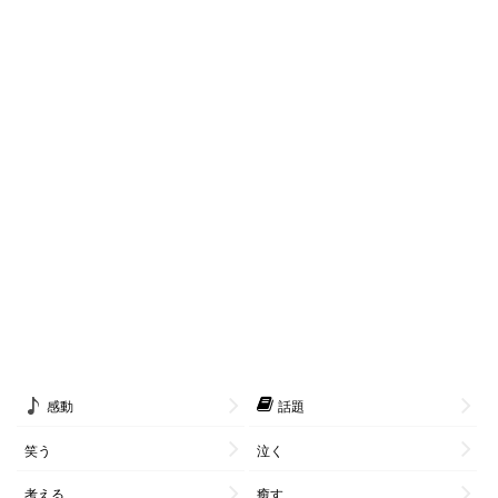
感動
話題
笑う
泣く
考える
癒す