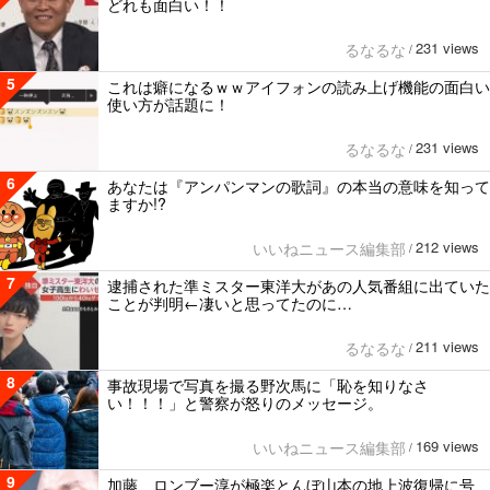
どれも面白い！！
231 views
るなるな
/
5
これは癖になるｗｗアイフォンの読み上げ機能の面白い
使い方が話題に！
231 views
るなるな
/
6
あなたは『アンパンマンの歌詞』の本当の意味を知って
ますか!?
212 views
いいねニュース編集部
/
7
逮捕された準ミスター東洋大があの人気番組に出ていた
ことが判明←凄いと思ってたのに…
211 views
るなるな
/
8
事故現場で写真を撮る野次馬に「恥を知りなさ
い！！！」と警察が怒りのメッセージ。
169 views
いいねニュース編集部
/
9
加藤、ロンブー淳が極楽とんぼ山本の地上波復帰に号