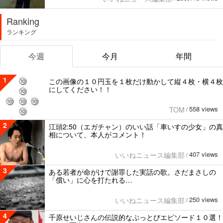
Ranking
ランキング
今週
今月
年間
1
この画像の１０円玉を１枚だけ動かして縦４枚・横４枚
にしてください！！
558 views
TOM
/
2
江頭2:50（エガチャン）のいい話「車いすの少女」の真
相について、本人がコメント！
407 views
いいねニュース編集部
/
3
ある若者が命がけで謝罪した実話の歌。さだまさしの
「償い」に心を打たれる…
250 views
いいねニュース編集部
/
4
千原せいじさんの伝説的なぶっとびエピソード１０選！