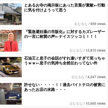
とあるお寺の掲示板にあった言葉が素敵←行動
に気を付けようって思う
るなるな
/
939 views
『緊急避妊薬の市販化』に対するカズレーザー
の一言に称賛の声←ナイスツッコミ！！！
るなるな
/
12,810 views
石油王と息子の会話がすれ違いすぎて笑っちゃ
うｗｗ←息子の気持ち全然伝わってない件
るなるな
/
4,247 views
許せない・・・・！！過去バイトテロの被害に
あったお店の末路・・・
るなるな
/
10,665 views