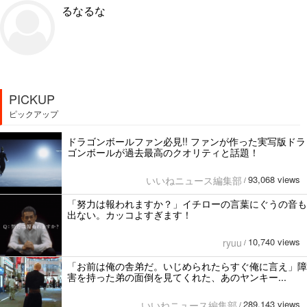
るなるな
PICKUP
ピックアップ
ドラゴンボールファン必見!! ファンが作った実写版ドラ
ゴンボールが過去最高のクオリティと話題！
93,068 views
いいねニュース編集部
/
「努力は報われますか？」イチローの言葉にぐうの音も
出ない。カッコよすぎます！
10,740 views
ryuu
/
「お前は俺の舎弟だ。いじめられたらすぐ俺に言え」障
害を持った弟の面倒を見てくれた、あのヤンキー...
289,143 views
いいねニュース編集部
/