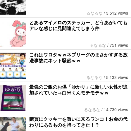
るなるな
/
3,512 views
とあるマイメロのステッカー、どうあがいても
アレな感じに見間違えてしまう件
るなるな
/
751 views
これはワロタｗｗネプリーグのまさかすぎる放
送事故にネット騒然ｗｗ
るなるな
/
5,133 views
最強のご飯のお供「ゆかり」に新しい女性が追
加されていた→白米くんモテモテｗｗ
るなるな
/
14,730 views
購買にクッキーを買いに来るワンコ！お金の代
わりにあるものを持ってきた！？