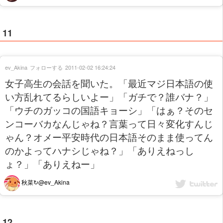
11
ev_Akina
フォローする
2011-02-02 16:24:24
女子高生の会話を聞いた。「最近マジ日本語の使
い方乱れてるらしいよー」「ガチで？誰バナ？」
「ウチのガッコの国語キョーシ」「はぁ？そのセ
ンコーバカなんじゃね？言葉って日々変化すんじ
ゃん？オメー平安時代の日本語そのまま使ってん
のかよってハナシじゃね？」「ありえねっし
ょ？」「ありえねー」
秋菜↻@ev_Akina
12