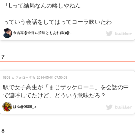
「Lって結局なんの略しやねん」
っていう会話をしてはってコーラ吹いたわ
今吉零@全裸←浪速ともあれ(親)@...
7
0809_x
フォローする
2014-05-01 07:50:09
駅で女子高生が「まじザッケローニ」を会話の中
で連呼してたけど、どういう意味だろ？
はゆ@0809_x
8