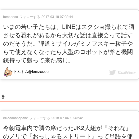
tomzoooo
フォローする
2017-03-19 07:02:44
いまの若い子たちは、LINEはスクショ撮られて晒
させる恐れがあるから大切な話は直接会って話す
のだそうだ。弾道ミサイルがミノフスキー粒子や
らで使えなくなったら人型のロボットが斧と機関
銃持って襲って来た感じ。
トムトム@tomzoooo
9
kikooooonopan2
フォローする
2018-07-06 19:43:42
今朝電車内で隣の席だったJK2人組が『それな』
のノリで『おっしゃるストリート』って単語を使