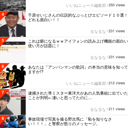
250 views
いいねニュース編集部
/
4
千原せいじさんの伝説的なぶっとびエピソード１０選！
どれも面白い！！
231 views
るなるな
/
5
これは癖になるｗｗアイフォンの読み上げ機能の面白い
使い方が話題に！
231 views
るなるな
/
6
あなたは『アンパンマンの歌詞』の本当の意味を知って
ますか!?
212 views
いいねニュース編集部
/
7
逮捕された準ミスター東洋大があの人気番組に出ていた
ことが判明←凄いと思ってたのに…
211 views
るなるな
/
8
事故現場で写真を撮る野次馬に「恥を知りなさ
い！！！」と警察が怒りのメッセージ。