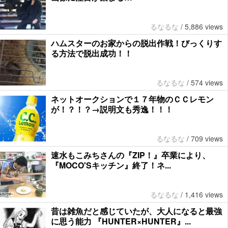
るなるな
/
5,886 views
ハムスターのお家からの脱出作戦！びっくりす
る方法で脱出成功！！
るなるな
/
574 views
ネットオークションで１７年物のＣＣレモン
が！？！？→説明文も秀逸！！！
るなるな
/
709 views
速水もこみちさんの『ZIP！』卒業により、
『MOCO'Sキッチン』終了！ネ...
るなるな
/
1,416 views
昔は雑魚だと感じていたが、大人になると最強
に思う能力 『HUNTER×HUNTER』...