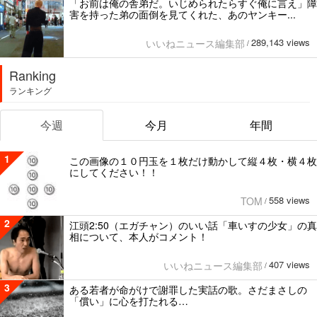
「お前は俺の舎弟だ。いじめられたらすぐ俺に言え」障
害を持った弟の面倒を見てくれた、あのヤンキー...
289,143 views
いいねニュース編集部
/
Ranking
ランキング
今週
今月
年間
1
この画像の１０円玉を１枚だけ動かして縦４枚・横４枚
にしてください！！
558 views
TOM
/
2
江頭2:50（エガチャン）のいい話「車いすの少女」の真
相について、本人がコメント！
407 views
いいねニュース編集部
/
3
ある若者が命がけで謝罪した実話の歌。さだまさしの
「償い」に心を打たれる…