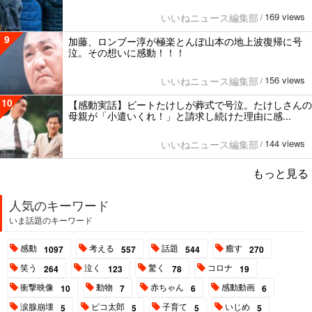
169 views
いいねニュース編集部
/
9
加藤、ロンブー淳が極楽とんぼ山本の地上波復帰に号
泣。その想いに感動！！！
156 views
いいねニュース編集部
/
10
【感動実話】ビートたけしが葬式で号泣。たけしさんの
母親が「小遣いくれ！」と請求し続けた理由に感...
144 views
いいねニュース編集部
/
もっと見る
人気のキーワード
いま話題のキーワード
感動
考える
話題
癒す
1097
557
544
270
笑う
泣く
驚く
コロナ
264
123
78
19
衝撃映像
動物
赤ちゃん
感動動画
10
7
6
6
涙腺崩壊
ピコ太郎
子育て
いじめ
5
5
5
5