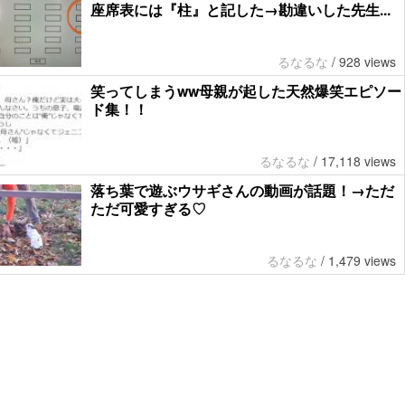
座席表には『柱』と記した→勘違いした先生...
るなるな
/
928 views
笑ってしまうww母親が起した天然爆笑エピソー
ド集！！
るなるな
/
17,118 views
落ち葉で遊ぶウサギさんの動画が話題！→ただ
ただ可愛すぎる♡
るなるな
/
1,479 views