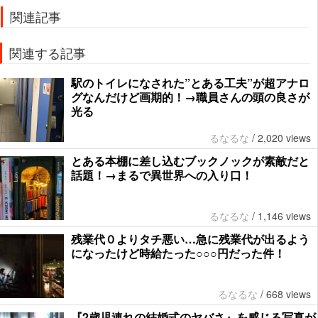
関連記事
関連する記事
駅のトイレになされた”とある工夫”が超アナロ
グなんだけど画期的！→職員さんの頭の良さが
光る
るなるな
/
2,020 views
とある本棚に差し込むブックノックが素敵だと
話題！→まるで異世界への入り口！
るなるな
/
1,146 views
残業代０よりタチ悪い…急に残業代が出るよう
になったけど時給たった○○○円だった件！
るなるな
/
668 views
『2歳児連れの結婚式のヤバさ』を感じる写真が