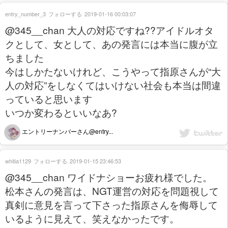
entry_number_3
フォローする
2019-01-16 00:03:07
@345__chan 大人の対応ですね??アイドルオタ
クとして、女として、あの発言には本当に腹が立
ちました
今はしかたないけれど、こうやって指原さんが“大
人の対応”をしなくてはいけない社会も本当は間違
っていると思います
いつか変わるといいなあ?
エントリーナンバーさん@entry...
whitia1129
フォローする
2019-01-15 23:46:53
@345__chan ワイドナショーお疲れ様でした。
松本さんの発言は、NGT運営の対応を問題視して
真剣に意見を言って下さった指原さんを侮辱して
いるように見えて、笑えなかったです。