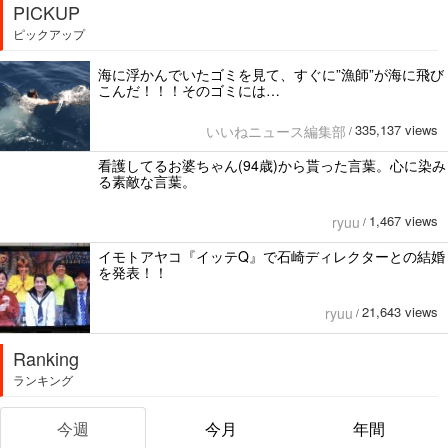
PICKUP
ピックアップ
海に浮かんでいたゴミを見て、すぐに”漁師”が海に飛び
こんだ！！！そのゴミには…
335,137 views
いいねニュース編集部
/
看護してるお婆ちゃん(94歳)から貰った言葉。心に染み
る素敵な言葉。
1,467 views
ryuu
/
イモトアヤコ『イッテQ』で石崎ディレクターとの結婚
を発表！！
21,643 views
ryuu
/
Ranking
ランキング
今週
今月
年間