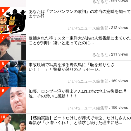
231 views
るなるな
/
6
あなたは『アンパンマンの歌詞』の本当の意味を知って
ますか!?
212 views
いいねニュース編集部
/
7
逮捕された準ミスター東洋大があの人気番組に出ていた
ことが判明←凄いと思ってたのに…
211 views
るなるな
/
8
事故現場で写真を撮る野次馬に「恥を知りなさ
い！！！」と警察が怒りのメッセージ。
169 views
いいねニュース編集部
/
9
加藤、ロンブー淳が極楽とんぼ山本の地上波復帰に号
泣。その想いに感動！！！
156 views
いいねニュース編集部
/
10
【感動実話】ビートたけしが葬式で号泣。たけしさんの
母親が「小遣いくれ！」と請求し続けた理由に感...