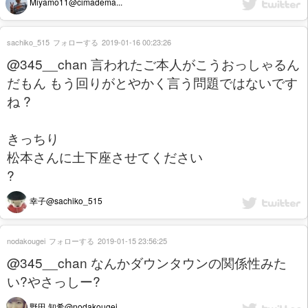
Miyamo11@cimadema...
sachiko_515
フォローする
2019-01-16 00:23:26
@345__chan 言われたご本人がこうおっしゃるん
だもん もう回りがとやかく言う問題ではないです
ね ?
きっちり
松本さんに土下座させてください
?
幸子@sachiko_515
nodakougei
フォローする
2019-01-15 23:56:25
@345__chan なんかダウンタウンの関係性みた
い?やさっしー?
野田 知希@nodakougei