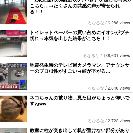
こちら…→たくさんの共感の声が寄せられ
る！！
るなるな
/
6,288 views
トイレットペーパーの買い占めにイオンがブチ
切れ→本気を出した結果がこちら！！
るなるな
/
188,631 views
地震発生時のテレビ局カメラマン、アナウンサ
ーのプロ根性がすごい→頭が下がる…
るなるな
/
2,848 views
ネコちゃんの被り物…見た目がちょっと怖いで
すねww
るなるな
/
2,722 views
教室に柱が突き出して机が置けない部分があり