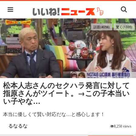
話題(4056)
驚く(1335)
松本人志さんのセクハラ発言に対して
指原さんがツイート。→この子本当い
い子やな…
本当に優しくて賢い対応だな…と感心します！
るなるな
8,258 views