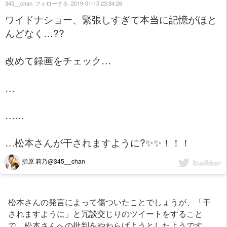
345__chan
フォローする
2019-01-15 23:34:26
ワイドナショー、緊張しすぎて本当に記憶がほと
んどなく…??
改めて録画をチェック…
…
……
…松本さんが干されますように?✨✨！！！
指原 莉乃@345__chan
松本さんの発言によって傷ついたことでしょうが、「干
されますように」と冗談交じりのツイートをすること
で、松本さんへの批判をやわらげようとしたようです。