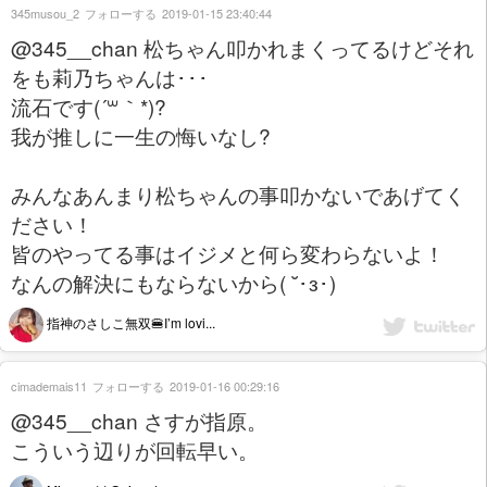
345musou_2
フォローする
2019-01-15 23:40:44
@345__chan 松ちゃん叩かれまくってるけどそれ
をも莉乃ちゃんは･･･
流石です(´꒳｀*)?
我が推しに一生の悔いなし?
みんなあんまり松ちゃんの事叩かないであげてく
ださい！
皆のやってる事はイジメと何ら変わらないよ！
なんの解決にもならないから( ˘･з･)
指神のさしこ無双🍔I’m lovi...
cimademais11
フォローする
2019-01-16 00:29:16
@345__chan さすが指原。
こういう辺りが回転早い。