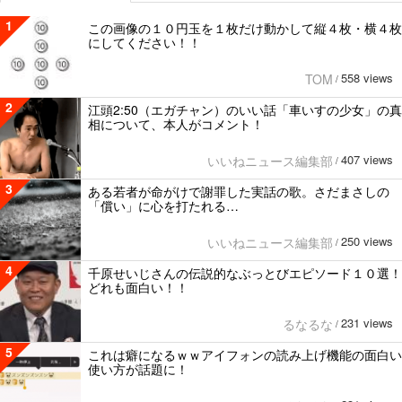
1
この画像の１０円玉を１枚だけ動かして縦４枚・横４枚
にしてください！！
558 views
TOM
/
2
江頭2:50（エガチャン）のいい話「車いすの少女」の真
相について、本人がコメント！
407 views
いいねニュース編集部
/
3
ある若者が命がけで謝罪した実話の歌。さだまさしの
「償い」に心を打たれる…
250 views
いいねニュース編集部
/
4
千原せいじさんの伝説的なぶっとびエピソード１０選！
どれも面白い！！
231 views
るなるな
/
5
これは癖になるｗｗアイフォンの読み上げ機能の面白い
使い方が話題に！