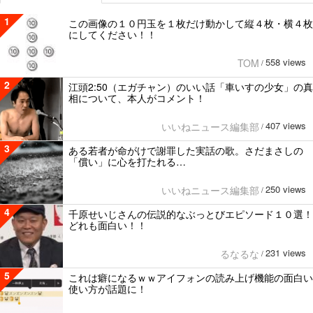
1
この画像の１０円玉を１枚だけ動かして縦４枚・横４枚
にしてください！！
558 views
TOM
/
2
江頭2:50（エガチャン）のいい話「車いすの少女」の真
相について、本人がコメント！
407 views
いいねニュース編集部
/
3
ある若者が命がけで謝罪した実話の歌。さだまさしの
「償い」に心を打たれる…
250 views
いいねニュース編集部
/
4
千原せいじさんの伝説的なぶっとびエピソード１０選！
どれも面白い！！
231 views
るなるな
/
5
これは癖になるｗｗアイフォンの読み上げ機能の面白い
使い方が話題に！