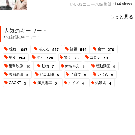
144 views
いいねニュース編集部
/
もっと見る
人気のキーワード
いま話題のキーワード
感動
考える
話題
癒す
1097
557
544
270
笑う
泣く
驚く
コロナ
264
123
78
19
衝撃映像
動物
赤ちゃん
感動動画
10
7
6
6
涙腺崩壊
ピコ太郎
子育て
いじめ
5
5
5
5
GACKT
満員電車
クイズ
結婚式
5
5
4
4