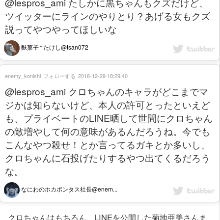
@lespros_ami たしかに黒ちゃんもクズだけど、
ツイッターにラインのやりとり？あげる女もクズ
説ってやつやってほしいな
麩菓子↑たけし@tsan072
enemy_konishi
フォローする
2018-12-29 18:29:40
@lespros_ami クロちゃんのキャラがどこまでマ
ジかは知らないけど、本人の許可とったといえど
も、プライベートのLINE晒して世間にクロちゃん
の敵増やして何の意味があるんだろうね。今でも
こんなやつ殺せ！とか言ってるガキとか多いし、
クロちゃんに石投げたりするやつ出てくるだろう
な。
なにわのホカポンタス社長@enem...
クロちゃんはもちろん、LINEを公開した菊地亜美さんま