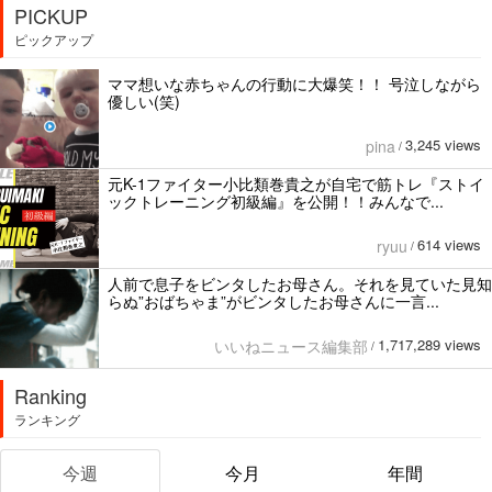
PICKUP
ピックアップ
ママ想いな赤ちゃんの行動に大爆笑！！ 号泣しながら
優しい(笑)
3,245 views
pina
/
元K-1ファイター小比類巻貴之が自宅で筋トレ『ストイ
ックトレーニング初級編』を公開！！みんなで...
614 views
ryuu
/
人前で息子をビンタしたお母さん。それを見ていた見知
らぬ”おばちゃま”がビンタしたお母さんに一言...
1,717,289 views
いいねニュース編集部
/
Ranking
ランキング
今週
今月
年間