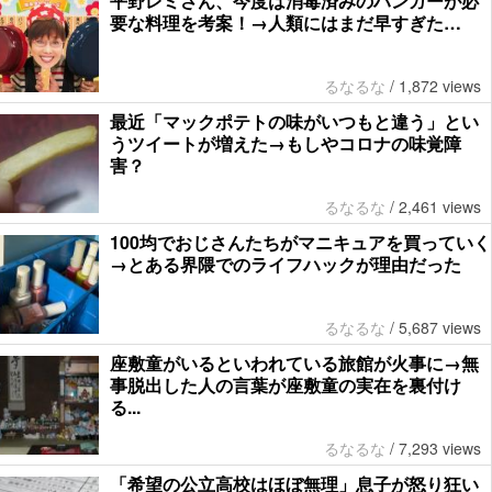
平野レミさん、今度は消毒済みのハンガーが必
要な料理を考案！→人類にはまだ早すぎた…
るなるな
/
1,872 views
最近「マックポテトの味がいつもと違う」とい
うツイートが増えた→もしやコロナの味覚障
害？
るなるな
/
2,461 views
100均でおじさんたちがマニキュアを買っていく
→とある界隈でのライフハックが理由だった
るなるな
/
5,687 views
座敷童がいるといわれている旅館が火事に→無
事脱出した人の言葉が座敷童の実在を裏付け
る...
るなるな
/
7,293 views
「希望の公立高校はほぼ無理」息子が怒り狂い