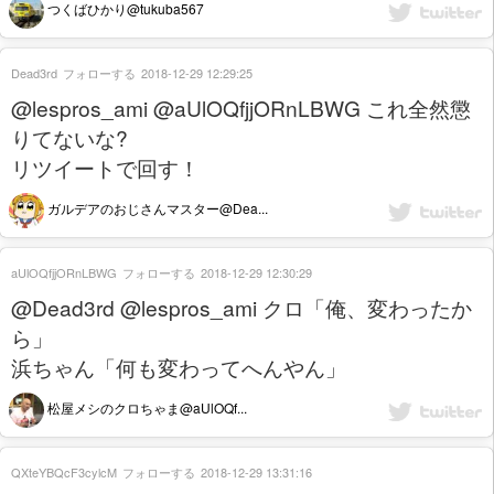
つくばひかり@tukuba567
Dead3rd
フォローする
2018-12-29 12:29:25
@lespros_ami @aUlOQfjjORnLBWG これ全然懲
りてないな?
リツイートで回す！
ガルデアのおじさんマスター@Dea...
aUlOQfjjORnLBWG
フォローする
2018-12-29 12:30:29
@Dead3rd @lespros_ami クロ「俺、変わったか
ら」
浜ちゃん「何も変わってへんやん」
松屋メシのクロちゃま@aUlOQf...
QXteYBQcF3cylcM
フォローする
2018-12-29 13:31:16