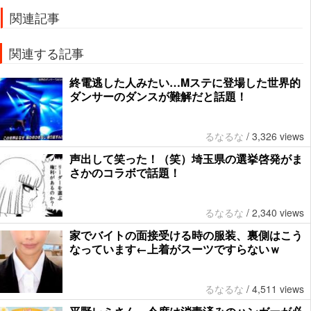
関連記事
関連する記事
終電逃した人みたい…Mステに登場した世界的
ダンサーのダンスが難解だと話題！
るなるな
/
3,326 views
声出して笑った！（笑）埼玉県の選挙啓発がま
さかのコラボで話題！
るなるな
/
2,340 views
家でバイトの面接受ける時の服装、裏側はこう
なっています←上着がスーツですらないｗ
るなるな
/
4,511 views