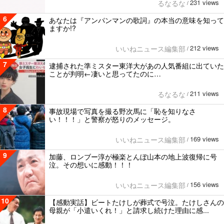
231 views
るなるな
/
6
あなたは『アンパンマンの歌詞』の本当の意味を知って
ますか!?
212 views
いいねニュース編集部
/
7
逮捕された準ミスター東洋大があの人気番組に出ていた
ことが判明←凄いと思ってたのに…
211 views
るなるな
/
8
事故現場で写真を撮る野次馬に「恥を知りなさ
い！！！」と警察が怒りのメッセージ。
169 views
いいねニュース編集部
/
9
加藤、ロンブー淳が極楽とんぼ山本の地上波復帰に号
泣。その想いに感動！！！
156 views
いいねニュース編集部
/
10
【感動実話】ビートたけしが葬式で号泣。たけしさんの
母親が「小遣いくれ！」と請求し続けた理由に感...