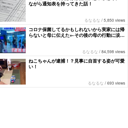
ながら通知表を持ってきた話！
るなるな
/
5,850 views
コロナ保菌してるかもしれないから実家には帰
らないと母に伝えた←その後の母の行動に涙…
るなるな
/
84,598 views
ねこちゃんが逮捕！？見事に自首する姿が可愛
い！
るなるな
/
693 views