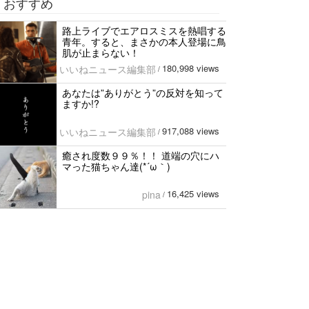
おすすめ
路上ライブでエアロスミスを熱唱する
青年。すると、まさかの本人登場に鳥
肌が止まらない！
180,998 views
いいねニュース編集部
/
あなたは”ありがとう”の反対を知って
ますか!?
917,088 views
いいねニュース編集部
/
癒され度数９９％！！ 道端の穴にハ
マった猫ちゃん達(*´ω｀)
16,425 views
pina
/