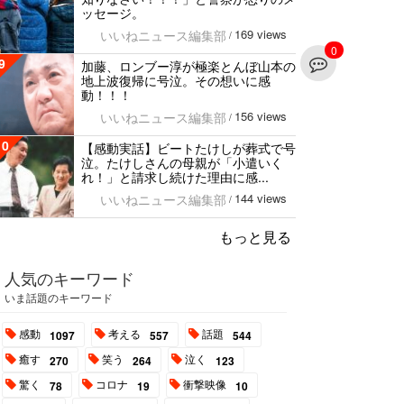
ッセージ。
169 views
いいねニュース編集部
/
0
9
加藤、ロンブー淳が極楽とんぼ山本の
地上波復帰に号泣。その想いに感
動！！！
156 views
いいねニュース編集部
/
10
【感動実話】ビートたけしが葬式で号
泣。たけしさんの母親が「小遣いく
れ！」と請求し続けた理由に感...
144 views
いいねニュース編集部
/
もっと見る
人気のキーワード
いま話題のキーワード
感動
考える
話題
1097
557
544
癒す
笑う
泣く
270
264
123
驚く
コロナ
衝撃映像
78
19
10