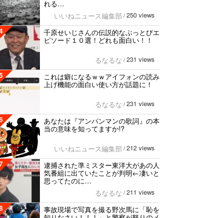
れる…
250 views
いいねニュース編集部
/
4
千原せいじさんの伝説的なぶっとびエ
ピソード１０選！どれも面白い！！
231 views
るなるな
/
5
これは癖になるｗｗアイフォンの読み
上げ機能の面白い使い方が話題に！
231 views
るなるな
/
6
あなたは『アンパンマンの歌詞』の本
当の意味を知ってますか!?
212 views
いいねニュース編集部
/
7
逮捕された準ミスター東洋大があの人
気番組に出ていたことが判明←凄いと
思ってたのに…
211 views
るなるな
/
8
事故現場で写真を撮る野次馬に「恥を
知りなさい！！！」と警察が怒りのメ