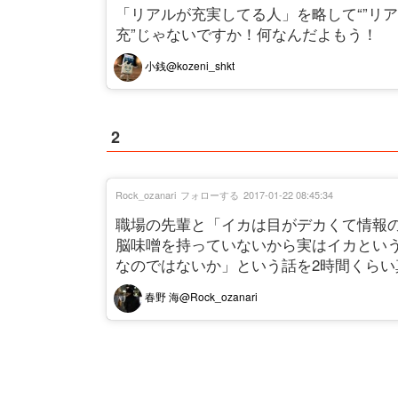
「リアルが充実してる人」を略して“”リ
充”じゃないですか！何なんだよもう！
小銭@kozeni_shkt
2
Rock_ozanari
フォローする
2017-01-22 08:45:34
職場の先輩と「イカは目がデカくて情報
脳味噌を持っていないから実はイカとい
なのではないか」という話を2時間くら
春野 海@Rock_ozanari