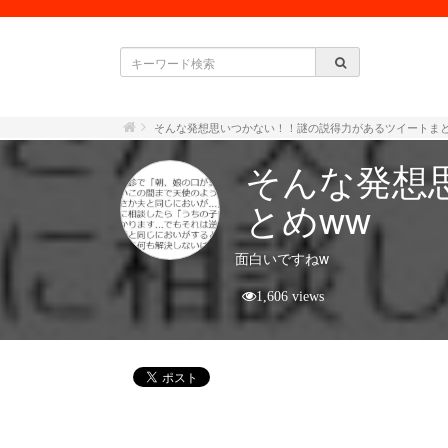
そんな発想思いつかない！！謎の説得力があるツイートまと
そんな発想
とめww
面白いですねw
1,606 views