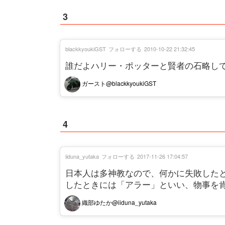
3
blackkyoukiGST
フォローする
2010-10-22 21:32:45
誰だよハリー・ポッターと賢者の石略し
ガースト@blackkyoukiGST
4
iiduna_yutaka
フォローする
2017-11-26 17:04:57
日本人は多神教なので、何かに失敗した
したときには「アラー」といい、物事を
織部ゆたか@iiduna_yutaka