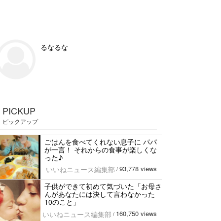
るなるな
PICKUP
ピックアップ
ごはんを食べてくれない息子に パパ
が一言！ それからの食事が楽しくな
った♪
93,778 views
いいねニュース編集部
/
子供ができて初めて気づいた「お母さ
んがあなたには決して言わなかった
10のこと」
160,750 views
いいねニュース編集部
/