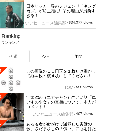
日本サッカー界のレジェンド「キング
カズ」が坊主頭に!! その理由が男前す
ぎる！
634,377 views
いいねニュース編集部
/
Ranking
ランキング
今週
今月
年間
1
この画像の１０円玉を１枚だけ動かし
て縦４枚・横４枚にしてください！！
558 views
TOM
/
2
江頭2:50（エガチャン）のいい話「車
いすの少女」の真相について、本人が
コメント！
407 views
いいねニュース編集部
/
3
ある若者が命がけで謝罪した実話の
歌。さだまさしの「償い」に心を打た