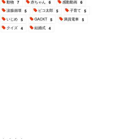
動物
赤ちゃん
感動動画
7
6
6
涙腺崩壊
ピコ太郎
子育て
5
5
5
いじめ
GACKT
満員電車
5
5
5
クイズ
結婚式
4
4