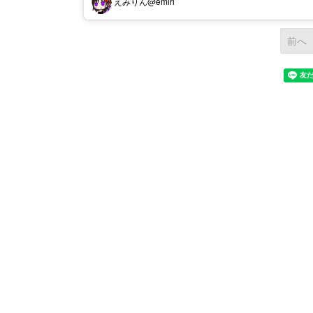
えみりん@emiri
前へ