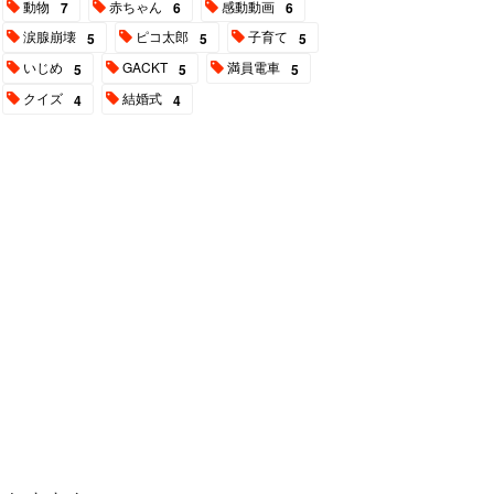
動物
赤ちゃん
感動動画
7
6
6
涙腺崩壊
ピコ太郎
子育て
5
5
5
いじめ
GACKT
満員電車
5
5
5
クイズ
結婚式
4
4