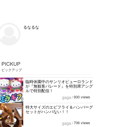
るなるな
PICKUP
ピックアップ
臨時休園中のサンリオピューロランド
が『無観客パレード』を特別席アング
ルで特別配信！
930 views
gaga
/
特大サイズのエビフライ＆ハンバーグ
セットがハンパない！！
706 views
gaga
/