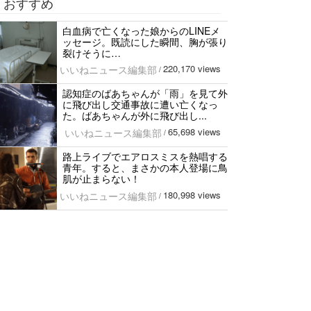
おすすめ
白血病で亡くなった娘からのLINEメ
ッセージ。既読にした瞬間、胸が張り
裂けそうに…
220,170 views
いいねニュース編集部
/
認知症のばあちゃんが「雨」を見て外
に飛び出し交通事故に遭い亡くなっ
た。ばあちゃんが外に飛び出し...
65,698 views
いいねニュース編集部
/
路上ライブでエアロスミスを熱唱する
青年。すると、まさかの本人登場に鳥
肌が止まらない！
180,998 views
いいねニュース編集部
/