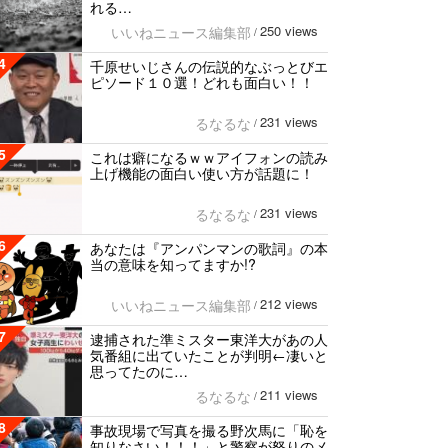
れる…
250 views
いいねニュース編集部
/
4
千原せいじさんの伝説的なぶっとびエ
ピソード１０選！どれも面白い！！
231 views
るなるな
/
5
これは癖になるｗｗアイフォンの読み
上げ機能の面白い使い方が話題に！
231 views
るなるな
/
6
あなたは『アンパンマンの歌詞』の本
当の意味を知ってますか!?
212 views
いいねニュース編集部
/
7
逮捕された準ミスター東洋大があの人
気番組に出ていたことが判明←凄いと
思ってたのに…
211 views
るなるな
/
8
事故現場で写真を撮る野次馬に「恥を
知りなさい！！！」と警察が怒りのメ