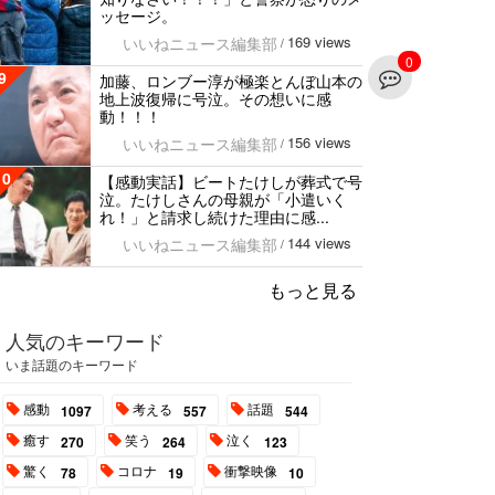
ッセージ。
169 views
いいねニュース編集部
/
0
9
加藤、ロンブー淳が極楽とんぼ山本の
地上波復帰に号泣。その想いに感
動！！！
156 views
いいねニュース編集部
/
10
【感動実話】ビートたけしが葬式で号
泣。たけしさんの母親が「小遣いく
れ！」と請求し続けた理由に感...
144 views
いいねニュース編集部
/
もっと見る
人気のキーワード
いま話題のキーワード
感動
考える
話題
1097
557
544
癒す
笑う
泣く
270
264
123
驚く
コロナ
衝撃映像
78
19
10