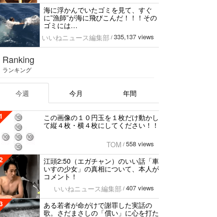
海に浮かんでいたゴミを見て、すぐ
に”漁師”が海に飛びこんだ！！！その
ゴミには…
335,137 views
いいねニュース編集部
/
Ranking
ランキング
今週
今月
年間
1
この画像の１０円玉を１枚だけ動かし
て縦４枚・横４枚にしてください！！
558 views
TOM
/
2
江頭2:50（エガチャン）のいい話「車
いすの少女」の真相について、本人が
コメント！
407 views
いいねニュース編集部
/
3
ある若者が命がけで謝罪した実話の
歌。さだまさしの「償い」に心を打た