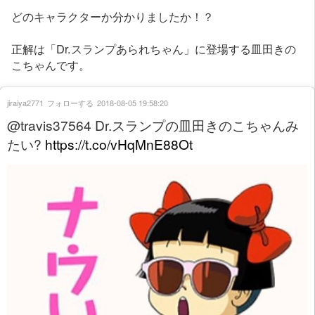
どのキャラクターか分かりましたか！？
正解は「Dr.スランプあられちゃん」に登場する皿田きの
こちゃんです。
jiraiya2771
フォローする
2018-08-05 19:58:20
@travis37564 Dr.スランプの皿田きのこちゃんみ
たい?
https://t.co/vHqMnE88Ot