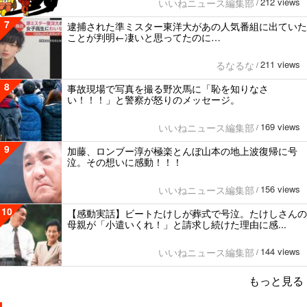
212 views
いいねニュース編集部
/
7
逮捕された準ミスター東洋大があの人気番組に出ていた
ことが判明←凄いと思ってたのに…
211 views
るなるな
/
8
事故現場で写真を撮る野次馬に「恥を知りなさ
い！！！」と警察が怒りのメッセージ。
169 views
いいねニュース編集部
/
9
加藤、ロンブー淳が極楽とんぼ山本の地上波復帰に号
泣。その想いに感動！！！
156 views
いいねニュース編集部
/
10
【感動実話】ビートたけしが葬式で号泣。たけしさんの
母親が「小遣いくれ！」と請求し続けた理由に感...
144 views
いいねニュース編集部
/
もっと見る