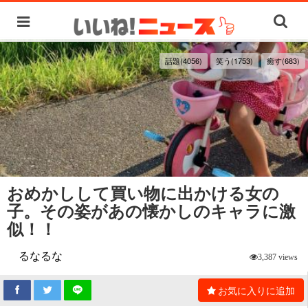
話題(4056)
笑う(1753)
癒す(683)
おめかしして買い物に出かける女の
子。その姿があの懐かしのキャラに激
似！！
るなるな
3,387 views
お気に入りに追加