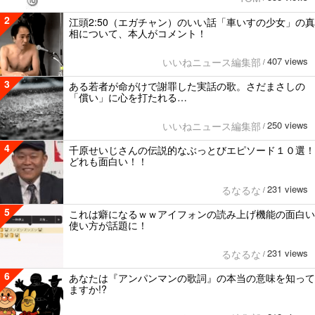
2
江頭2:50（エガチャン）のいい話「車いすの少女」の真
相について、本人がコメント！
407 views
いいねニュース編集部
/
3
ある若者が命がけで謝罪した実話の歌。さだまさしの
「償い」に心を打たれる…
250 views
いいねニュース編集部
/
4
千原せいじさんの伝説的なぶっとびエピソード１０選！
どれも面白い！！
231 views
るなるな
/
5
これは癖になるｗｗアイフォンの読み上げ機能の面白い
使い方が話題に！
231 views
るなるな
/
6
あなたは『アンパンマンの歌詞』の本当の意味を知って
ますか!?