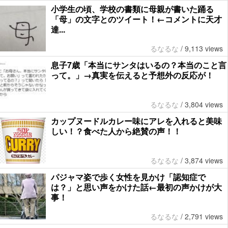
小学生の頃、学校の書類に母親が書いた踊る
「母」の文字とのツイート！←コメントに天才
達...
るなるな
/
9,113 views
息子7歳「本当にサンタはいるの？本当のこと言
って。」→真実を伝えると予想外の反応が！
るなるな
/
3,804 views
カップヌードルカレー味にアレを入れると美味
しい！？食べた人から絶賛の声！！
るなるな
/
3,874 views
パジャマ姿で歩く女性を見かけ「認知症で
は？」と思い声をかけた話←最初の声かけが大
事！
るなるな
/
2,791 views