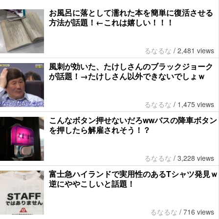
お風呂に落として濡れた本を簡単に復活させる
方法が話題！←これは嬉しい！！！
るなるな
/
2,481 views
風刺が効いた、たけしさんのブラックジョーク
が話題！→たけしさん以外できないでしょｗ
るなるな
/
1,475 views
こんなボタン押せないだろwwバスの降車ボタン
を押したら解雇されそう！？
るなるな
/
3,228 views
富士急ハイランドで実用性のあるTシャツ発見ｗ
逆にややこしいと話題！
るなるな
/
716 views