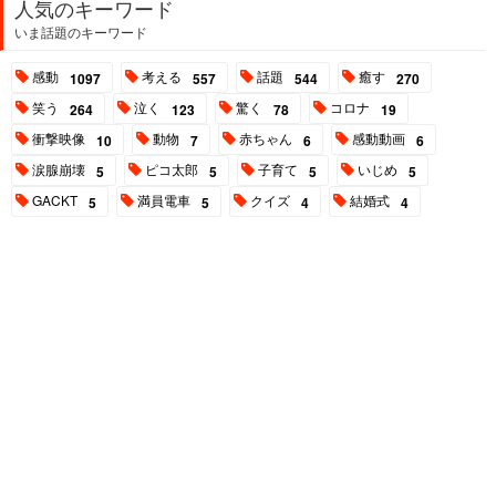
人気のキーワード
いま話題のキーワード
感動
考える
話題
癒す
1097
557
544
270
笑う
泣く
驚く
コロナ
264
123
78
19
衝撃映像
動物
赤ちゃん
感動動画
10
7
6
6
涙腺崩壊
ピコ太郎
子育て
いじめ
5
5
5
5
GACKT
満員電車
クイズ
結婚式
5
5
4
4