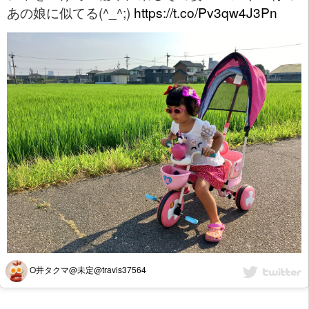
あの娘に似てる(^_^;)
https://t.co/Pv3qw4J3Pn
O井タクマ@未定@travis37564