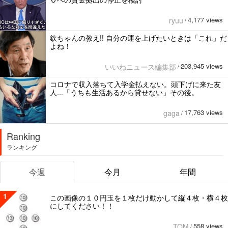
4,177 views
ryuu
/
欽ちゃんの教え!! 自分の運を上げたいときは「これ」だ
よね！
203,945 views
いいねニュース編集部
/
コロナで収入落ちて入学金払えない。頭下げに来た友
人...「うちも生活あるから貸せない」その後。
17,763 views
gaga
/
Ranking
ランキング
今週
今月
年間
1
この画像の１０円玉を１枚だけ動かして縦４枚・横４枚
にしてください！！
558 views
TOM
/