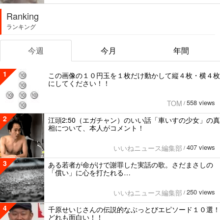
Ranking
ランキング
今週
今月
年間
1
この画像の１０円玉を１枚だけ動かして縦４枚・横４枚
にしてください！！
558 views
TOM
/
2
江頭2:50（エガチャン）のいい話「車いすの少女」の真
相について、本人がコメント！
407 views
いいねニュース編集部
/
3
ある若者が命がけで謝罪した実話の歌。さだまさしの
「償い」に心を打たれる…
250 views
いいねニュース編集部
/
4
千原せいじさんの伝説的なぶっとびエピソード１０選！
どれも面白い！！