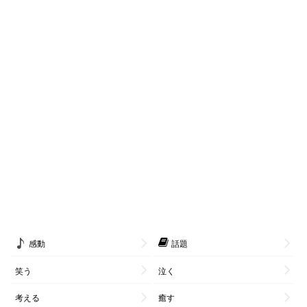
感動
話題
笑う
泣く
考える
癒す