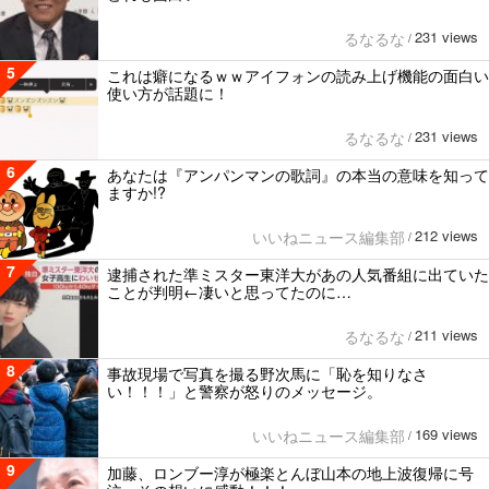
231 views
るなるな
/
5
これは癖になるｗｗアイフォンの読み上げ機能の面白い
使い方が話題に！
231 views
るなるな
/
6
あなたは『アンパンマンの歌詞』の本当の意味を知って
ますか!?
212 views
いいねニュース編集部
/
7
逮捕された準ミスター東洋大があの人気番組に出ていた
ことが判明←凄いと思ってたのに…
211 views
るなるな
/
8
事故現場で写真を撮る野次馬に「恥を知りなさ
い！！！」と警察が怒りのメッセージ。
169 views
いいねニュース編集部
/
9
加藤、ロンブー淳が極楽とんぼ山本の地上波復帰に号