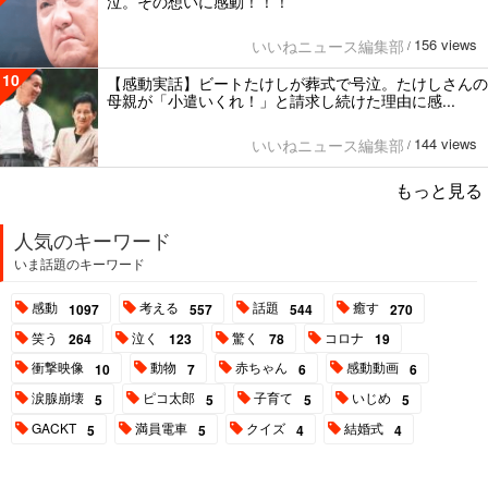
泣。その想いに感動！！！
156 views
いいねニュース編集部
/
10
【感動実話】ビートたけしが葬式で号泣。たけしさんの
母親が「小遣いくれ！」と請求し続けた理由に感...
144 views
いいねニュース編集部
/
もっと見る
人気のキーワード
いま話題のキーワード
感動
考える
話題
癒す
1097
557
544
270
笑う
泣く
驚く
コロナ
264
123
78
19
衝撃映像
動物
赤ちゃん
感動動画
10
7
6
6
涙腺崩壊
ピコ太郎
子育て
いじめ
5
5
5
5
GACKT
満員電車
クイズ
結婚式
5
5
4
4