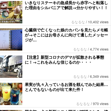
いきなりステーキの急成長から赤字へと転落し
た理由をシルバニアで解説→分かりやすい！！
るなるな
/
10,402 views
心臓病で亡くなった娘のカバンを見たらメモ帳
が→そこにはお母さんに向けて遺したメッセー
ジが…
るなるな
/
4,774 views
【注意】新型コロナのデマが拡散される事態
に！→これをみんな信じるのか・・・
るなるな
/
6,349 views
果実が丸々入っているお酒を頼んでみた結果…
とんでもないものが出て来た件！
るなるな
/
970 views