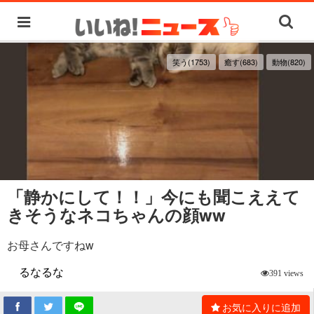
笑う(1753)
癒す(683)
動物(820)
「静かにして！！」今にも聞こええて
きそうなネコちゃんの顔ww
お母さんですねw
るなるな
391 views
お気に入りに追加