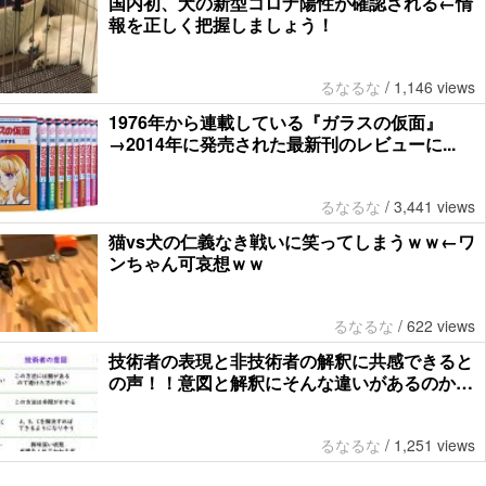
国内初、犬の新型コロナ陽性が確認される←情
報を正しく把握しましょう！
るなるな
/
1,146 views
1976年から連載している『ガラスの仮面』
→2014年に発売された最新刊のレビューに...
るなるな
/
3,441 views
猫vs犬の仁義なき戦いに笑ってしまうｗｗ←ワ
ンちゃん可哀想ｗｗ
るなるな
/
622 views
技術者の表現と非技術者の解釈に共感できると
の声！！意図と解釈にそんな違いがあるのか…
るなるな
/
1,251 views