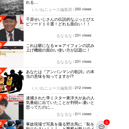
れる…
250 views
いいねニュース編集部
/
4
千原せいじさんの伝説的なぶっとびエ
ピソード１０選！どれも面白い！！
231 views
るなるな
/
5
これは癖になるｗｗアイフォンの読み
上げ機能の面白い使い方が話題に！
231 views
るなるな
/
6
あなたは『アンパンマンの歌詞』の本
当の意味を知ってますか!?
212 views
いいねニュース編集部
/
7
逮捕された準ミスター東洋大があの人
気番組に出ていたことが判明←凄いと
思ってたのに…
211 views
るなるな
/
0
8
事故現場で写真を撮る野次馬に「恥を
知りなさい！！！」と警察が怒りのメ