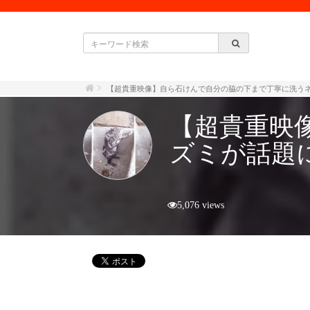
【超貴重映像】自ら石けんで自分の脇の下まで丁寧に洗う
【超貴重映
ズミが話題
5,076 views