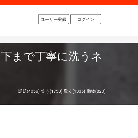
ユーザー登録
ログイン
の下まで丁寧に洗うネ
話題(4056)
笑う(1753)
驚く(1335)
動物(820)