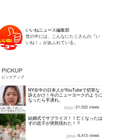
いいねニュース編集部
世の中には、こんなにたくさんの『い
いね！』があふれている。
PICKUP
ピックアップ
NY在中の日本人がYouTubeで切実な
訴えかけ！今のニューヨークのように
なったら手遅れ。
21,022 views
ryuu
/
結婚式でサプライズ！！亡くなったは
ずの息子が突然現れた！？
6,413 views
pina
/