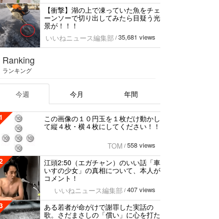
【衝撃】湖の上で凍っていた魚をチェ
ーンソーで切り出してみたら目疑う光
景が！！！
35,681 views
いいねニュース編集部
/
Ranking
ランキング
今週
今月
年間
1
この画像の１０円玉を１枚だけ動かし
て縦４枚・横４枚にしてください！！
558 views
TOM
/
2
江頭2:50（エガチャン）のいい話「車
いすの少女」の真相について、本人が
コメント！
407 views
いいねニュース編集部
/
3
ある若者が命がけで謝罪した実話の
歌。さだまさしの「償い」に心を打た