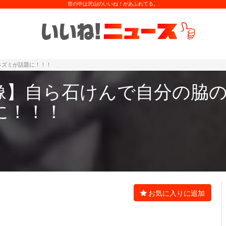
世の中は沢山のいいね！があふれてる。
ネズミが話題に！！！
像】自ら石けんで自分の脇
に！！！
お気に入りに追加