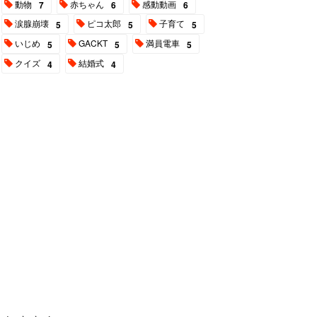
動物
赤ちゃん
感動動画
7
6
6
涙腺崩壊
ピコ太郎
子育て
5
5
5
いじめ
GACKT
満員電車
5
5
5
クイズ
結婚式
4
4