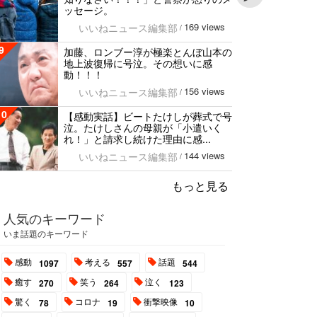
ッセージ。
169 views
いいねニュース編集部
/
9
加藤、ロンブー淳が極楽とんぼ山本の
地上波復帰に号泣。その想いに感
動！！！
156 views
いいねニュース編集部
/
10
【感動実話】ビートたけしが葬式で号
泣。たけしさんの母親が「小遣いく
れ！」と請求し続けた理由に感...
144 views
いいねニュース編集部
/
もっと見る
人気のキーワード
いま話題のキーワード
感動
考える
話題
1097
557
544
癒す
笑う
泣く
270
264
123
驚く
コロナ
衝撃映像
78
19
10