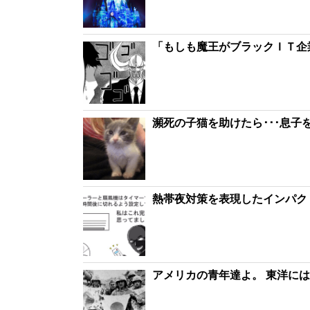
「もしも魔王がブラックＩＴ企
瀕死の子猫を助けたら･･･息
熱帯夜対策を表現したインパク
アメリカの青年達よ。 東洋に