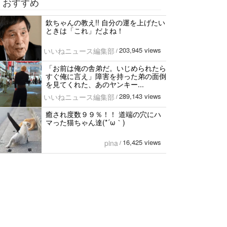
おすすめ
欽ちゃんの教え!! 自分の運を上げたい
ときは「これ」だよね！
203,945 views
いいねニュース編集部
/
「お前は俺の舎弟だ。いじめられたら
すぐ俺に言え」障害を持った弟の面倒
を見てくれた、あのヤンキー...
289,143 views
いいねニュース編集部
/
癒され度数９９％！！ 道端の穴にハ
マった猫ちゃん達(*´ω｀)
16,425 views
pina
/