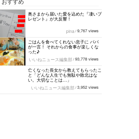
おすすめ
奥さまから届いた愛を込めた『凄いプ
レゼント』が大反響！
9,767 views
pina
/
ごはんを食べてくれない息子に パパ
が一言！ それからの食事が楽しくな
った♪
93,778 views
いいねニュース編集部
/
亡くなった長女から教えてもらったこ
と「どんな人生でも無駄や敗北はな
い。大切なことは…」
3,952 views
いいねニュース編集部
/