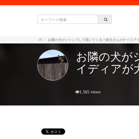
お隣の犬がジャンプして覗いてくる⇒家主さんのナイスア
お隣の犬が
イディアが
1,565 views