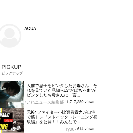
AQUA
PICKUP
ピックアップ
人前で息子をビンタしたお母さん。そ
れを見ていた見知らぬ”おばちゃま”が
ビンタしたお母さんに一言...
1,717,289 views
いいねニュース編集部
/
元K-1ファイター小比類巻貴之が自宅
で筋トレ『ストイックトレーニング初
級編』を公開！！みんなで...
614 views
ryuu
/