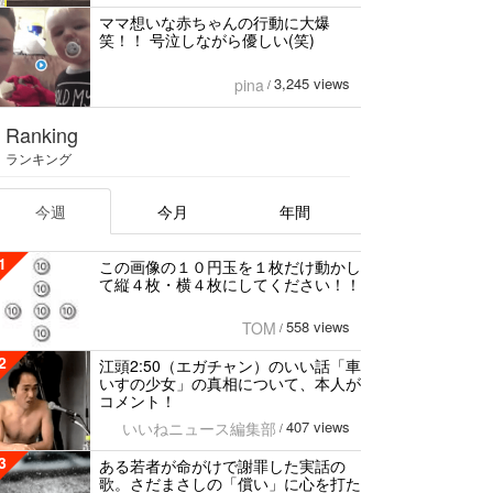
ママ想いな赤ちゃんの行動に大爆
笑！！ 号泣しながら優しい(笑)
3,245 views
pina
/
Ranking
ランキング
今週
今月
年間
1
この画像の１０円玉を１枚だけ動かし
て縦４枚・横４枚にしてください！！
558 views
TOM
/
2
江頭2:50（エガチャン）のいい話「車
いすの少女」の真相について、本人が
コメント！
407 views
いいねニュース編集部
/
3
ある若者が命がけで謝罪した実話の
歌。さだまさしの「償い」に心を打た