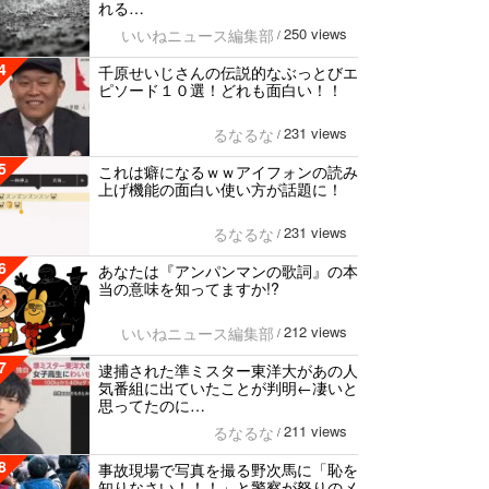
れる…
250 views
いいねニュース編集部
/
4
千原せいじさんの伝説的なぶっとびエ
ピソード１０選！どれも面白い！！
231 views
るなるな
/
5
これは癖になるｗｗアイフォンの読み
上げ機能の面白い使い方が話題に！
231 views
るなるな
/
6
あなたは『アンパンマンの歌詞』の本
当の意味を知ってますか!?
212 views
いいねニュース編集部
/
7
逮捕された準ミスター東洋大があの人
気番組に出ていたことが判明←凄いと
思ってたのに…
211 views
るなるな
/
8
事故現場で写真を撮る野次馬に「恥を
知りなさい！！！」と警察が怒りのメ