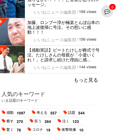
ッセージ。
0
169 views
いいねニュース編集部
/
9
加藤、ロンブー淳が極楽とんぼ山本の
地上波復帰に号泣。その想いに感
動！！！
156 views
いいねニュース編集部
/
10
【感動実話】ビートたけしが葬式で号
泣。たけしさんの母親が「小遣いく
れ！」と請求し続けた理由に感...
144 views
いいねニュース編集部
/
もっと見る
人気のキーワード
いま話題のキーワード
感動
考える
話題
1097
557
544
癒す
笑う
泣く
270
264
123
驚く
コロナ
衝撃映像
78
19
10