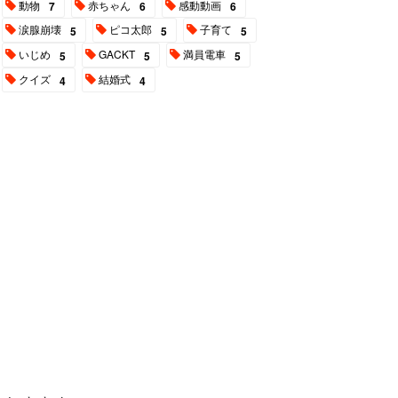
動物
赤ちゃん
感動動画
7
6
6
涙腺崩壊
ピコ太郎
子育て
5
5
5
いじめ
GACKT
満員電車
5
5
5
クイズ
結婚式
4
4