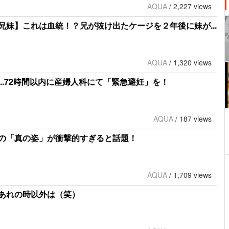
AQUA
/
2,227 views
妹】これは血統！？兄が抜け出たケージを２年後に妹が...
AQUA
/
1,320 views
..72時間以内に産婦人科にて「緊急避妊」を！
AQUA
/
187 views
の「真の姿」が衝撃的すぎると話題！
AQUA
/
1,709 views
あれの時以外は（笑）